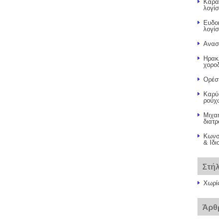
Καρα
λογίσ
Ευδο
λογίσ
Ανασ
Ηρακ
χορο
Ορέστ
Καρύ
ρούχ
Μιχαη
διατ
Κωνσ
& Ιδι
Στή
Χωρί
Άρθ