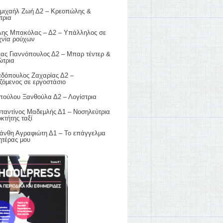
μιχαήλ Ζωή Δ2 – Κρεοπώλης &
τρια
λης Μπακόλας – Δ2 – Υπάλληλος σε
χνία ρούχων
λας Γιαννόπουλος Δ2 – Μπαρ τέντερ &
ώτρια
δόπουλος Ζαχαρίας Δ2 –
ζόμενος σε εργοστάσιο
πούλου Ξανθούλα Δ2 – Λογίστρια
ταντίνος Μαδεμλής Δ1 – Νοσηλεύτρια
οκτήτης ταξί
άνθη Αγραφιώτη Δ1 – Το επάγγελμα
ητέρας μου