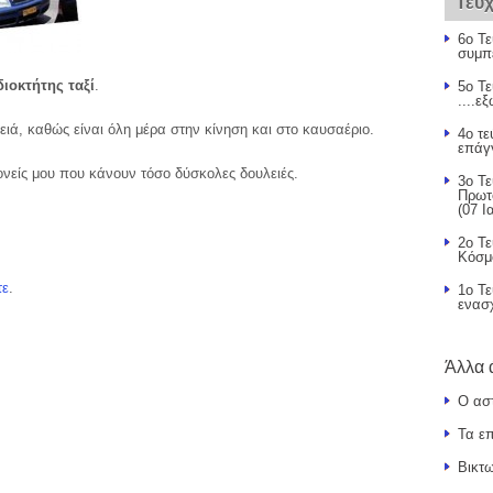
Τεύ
6ο Τε
συμπ
διοκτήτης ταξί
.
5ο Τε
....ε
ειά, καθώς είναι όλη μέρα στην κίνηση και στο καυσαέριο.
4ο τε
επάγ
ονείς μου που κάνουν τόσο δύσκολες δουλειές.
3ο Τε
Πρωτ
(07 Ι
2ο Τε
Κόσμ
τε
.
1ο Τ
ενασ
Άλλα 
Ο ασ
Τα ε
Βικτ