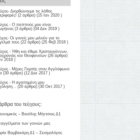
χος
ύχος- Διορθώνουμε τις λάθος
εριφορές!
(2 άρθρα) (15 Ιαν 2020 )
ύχος - Ο παππούς μου είναι
ξωγήινος
(3 άρθρα) (04 Δεκ 2019 )
ύχος- Οι γονείς μου μιλούν για το
γελμά τους
(22 άρθρα) (25 Φεβ 2018 )
ύχος - Ήθη και έθιμα Χριστουγέννων,
οχρονιάς και Θεοφανείων
(26 άρθρα)
αν 2018 )
ύχος - Μέρες Γιορτής στον Αγγλόφωνο
ο
(30 άρθρα) (12 Δεκ 2017 )
εύχος - Η αγαπημένη μου
χόληση...
(20 άρθρα) (30 Οκτ 2017 )
άρθρα του τεύχους:
τυνομικός – Βασίλης Μήντσιος Δ1
παγγέλματα των γονιών μας
ωρία Βαμβακάρη Δ1 – Σεισμολόγος