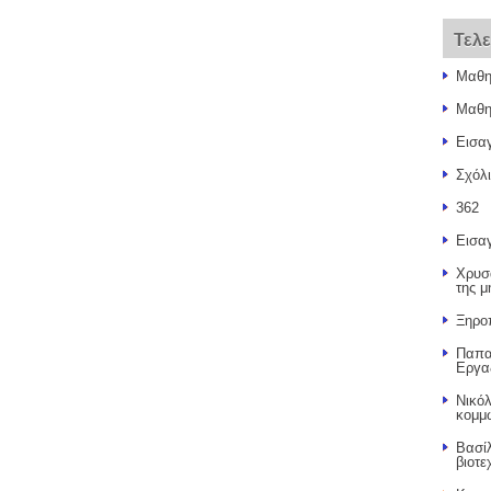
Τελ
Μαθητ
Μαθη
Εισα
Σχόλ
362
Εισα
Χρυσ
της μ
Ξηρο
Παπα
Εργα
Νικό
κομμ
Βασί
βιοτε