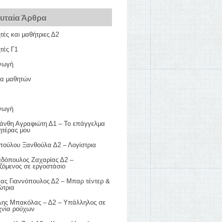
ευταία Άρθρα
ές και μαθήτριες Δ2
τές Γ1
γωγή
ια μαθητών
γωγή
άνθη Αγραφιώτη Δ1 – Το επάγγελμα
ητέρας μου
πούλου Ξανθούλα Δ2 – Λογίστρια
δόπουλος Ζαχαρίας Δ2 –
ζόμενος σε εργοστάσιο
λας Γιαννόπουλος Δ2 – Μπαρ τέντερ &
ώτρια
λης Μπακόλας – Δ2 – Υπάλληλος σε
χνία ρούχων