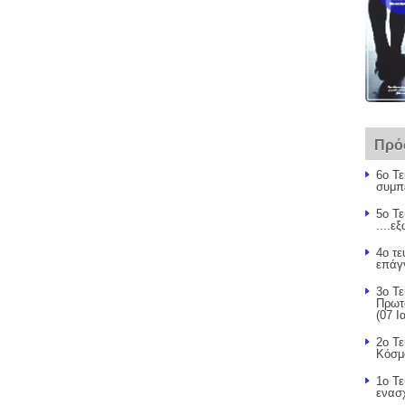
Πρό
6ο Τε
συμπ
5ο Τε
....ε
4ο τε
επάγ
3ο Τε
Πρωτ
(07 Ι
2ο Τε
Κόσμ
1ο Τ
ενασ