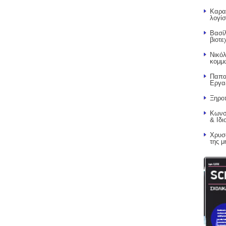
Καρα
λογίσ
Βασί
βιοτε
Νικό
κομμ
Παπα
Εργα
Ξηρο
Κωνσ
& Ιδι
Χρυσ
της μ