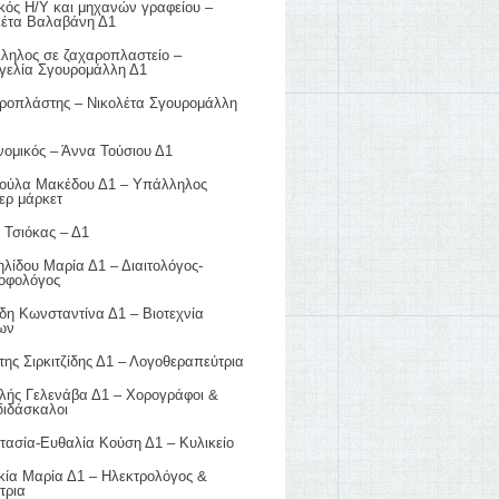
κός Η/Υ και μηχανών γραφείου –
λέτα Βαλαβάνη Δ1
ληλος σε ζαχαροπλαστείο –
γελία Σγουρομάλλη Δ1
ροπλάστης – Νικολέτα Σγουρομάλλη
νομικός – Άννα Τούσιου Δ1
ούλα Μακέδου Δ1 – Υπάλληλος
ερ μάρκετ
 Τσιόκας – Δ1
λίδου Μαρία Δ1 – Διαιτολόγος-
ροφολόγος
δη Κωνσταντίνα Δ1 – Βιοτεχνία
ων
ης Σιρκιτζίδης Δ1 – Λογοθεραπεύτρια
λής Γελενάβα Δ1 – Χορογράφοι &
διδάσκαλοι
τασία-Ευθαλία Κούση Δ1 – Κυλικείο
κία Μαρία Δ1 – Ηλεκτρολόγος &
τρια