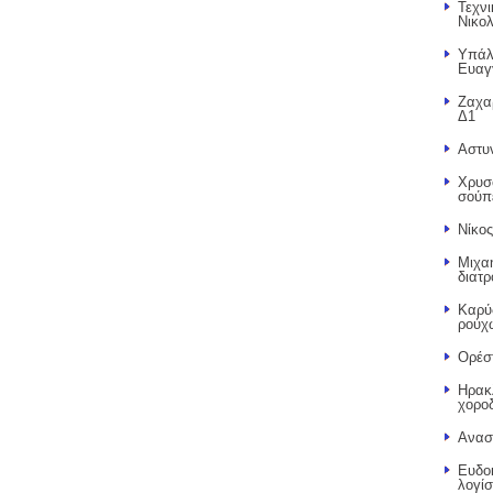
Τεχνι
Νικο
Υπάλ
Ευαγ
Ζαχα
Δ1
Αστυ
Χρυσ
σούπ
Νίκος
Μιχαη
διατ
Καρύ
ρούχ
Ορέστ
Ηρακ
χορο
Ανασ
Ευδο
λογίσ