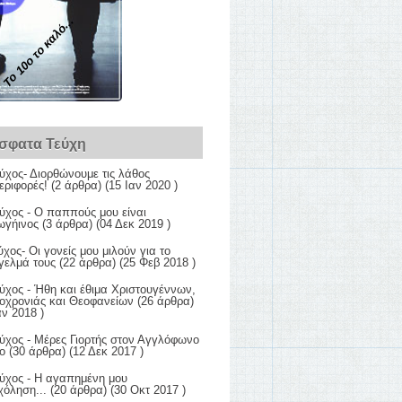
Το 10ο το καλό...
σφατα Τεύχη
ύχος- Διορθώνουμε τις λάθος
εριφορές!
(2 άρθρα) (15 Ιαν 2020 )
ύχος - Ο παππούς μου είναι
ξωγήινος
(3 άρθρα) (04 Δεκ 2019 )
ύχος- Οι γονείς μου μιλούν για το
γελμά τους
(22 άρθρα) (25 Φεβ 2018 )
ύχος - Ήθη και έθιμα Χριστουγέννων,
οχρονιάς και Θεοφανείων
(26 άρθρα)
αν 2018 )
ύχος - Μέρες Γιορτής στον Αγγλόφωνο
ο
(30 άρθρα) (12 Δεκ 2017 )
εύχος - Η αγαπημένη μου
χόληση...
(20 άρθρα) (30 Οκτ 2017 )