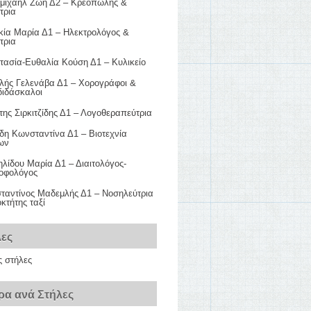
μιχαήλ Ζωή Δ2 – Κρεοπώλης &
τρια
κία Μαρία Δ1 – Ηλεκτρολόγος &
τρια
τασία-Ευθαλία Κούση Δ1 – Κυλικείο
λής Γελενάβα Δ1 – Χορογράφοι &
διδάσκαλοι
ης Σιρκιτζίδης Δ1 – Λογοθεραπεύτρια
δη Κωνσταντίνα Δ1 – Βιοτεχνία
ων
λίδου Μαρία Δ1 – Διαιτολόγος-
ροφολόγος
ταντίνος Μαδεμλής Δ1 – Νοσηλεύτρια
οκτήτης ταξί
λες
ς στήλες
ρα ανά Στήλες