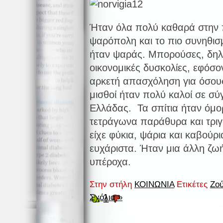
Ήταν όλα πολύ καθαρά στην 
ψαρόπολη και το πιο συνηθισ
ήταν ψαράς. Μπορούσες, δηλα
οικονομικές δυσκολίες, εφόσ
αρκετή απασχόληση για όσους
μισθοί ήταν πολύ καλοί σε σύ
Ελλάδας. Τα σπίτια ήταν όμ
τετράγωνα παράθυρα και τριγ
είχε φύκια, ψάρια και καβούρι
ευχάριστα. Ήταν μια άλλη ζω
υπέροχα.
Στην στήλη
ΚΟΙΝΩΝΙΑ
Ετικέτες
Ζο
1
Σχόλια »