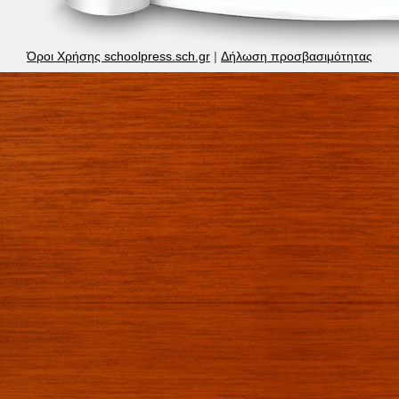
Όροι Χρήσης schoolpress.sch.gr
|
Δήλωση προσβασιμότητας