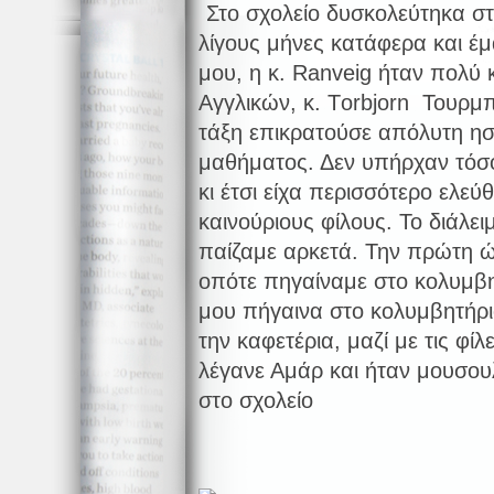
Στο σχολείο δυσκολεύτηκα σ
λίγους μήνες κατάφερα και έ
μου, η κ. Ranveig ήταν πολύ
Αγγλικών, κ. Τorbjorn Τουρμπ
τάξη επικρατούσε απόλυτη ησ
μαθήματος. Δεν υπήρχαν τόσο 
κι έτσι είχα περισσότερο ελε
καινούριους φίλους. Το διάλε
παίζαμε αρκετά. Την πρώτη ώ
οπότε πηγαίναμε στο κολυμβη
μου πήγαινα στο κολυμβητήριο
την καφετέρια, μαζί με τις φί
λέγανε Αμάρ και ήταν μουσουλ
στο σχολείο