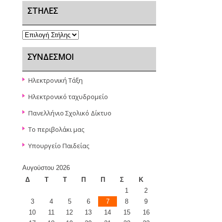
ΣΤΉΛΕΣ
ΣΎΝΔΕΣΜΟΙ
Ηλεκτρονική Τάξη
Ηλεκτρονικό ταχυδρομείο
Πανελλήνιο Σχολικό Δίκτυο
Το περιβολάκι μας
Υπουργείο Παιδείας
Αυγούστου 2026
Δ
Τ
Τ
Π
Π
Σ
Κ
1
2
3
4
5
6
7
8
9
10
11
12
13
14
15
16