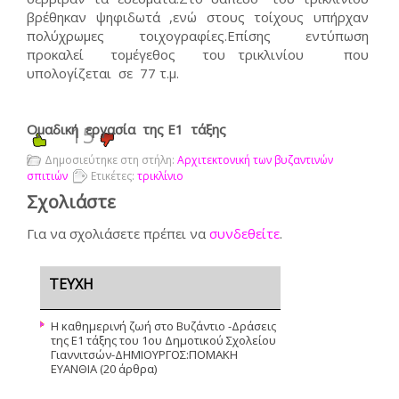
βρέθηκαν ψηφιδωτά ,ενώ στους τοίχους υπήρχαν
πολύχρωμες τοιχογραφίες.Επίσης εντύπωση
προκαλεί τομέγεθος του τρικλινίου που
υπολογίζεται σε 77 τ.μ.
Ομαδική εργασία της Ε1 τάξης
15
Δημοσιεύτηκε στη στήλη:
Αρχιτεκτονική των βυζαντινών
σπιτιών
Ετικέτες:
τρικλίνιο
Σχολιάστε
Για να σχολιάσετε πρέπει να
συνδεθείτε
.
ΤΕΥΧΗ
Η καθημερινή ζωή στο Βυζάντιο -Δράσεις
της Ε1 τάξης του 1ου Δημοτικού Σχολείου
Γιαννιτσών-ΔΗΜΙΟΥΡΓΟΣ:ΠΟΜΑΚΗ
ΕΥΑΝΘΙΑ
(20 άρθρα)