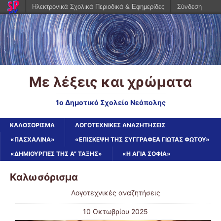
Ηλεκτρονικά Σχολικά Περιοδικά & Εφημερίδες
Σύνδεση
Με λέξεις και χρώματα
1ο Δημοτικό Σχολείο Νεάπολης
ΚΑΛΩΣΌΡΙΣΜΑ
ΛΟΓΟΤΕΧΝΙΚΈΣ ΑΝΑΖΗΤΉΣΕΙΣ
«ΠΑΣΧΑΛΙΝΑ»
«ΕΠΊΣΚΕΨΗ ΤΗΣ ΣΥΓΓΡΑΦΈΑ ΓΙΏΤΑΣ ΦΏΤΟΥ»
«ΔΗΜΙΟΥΡΓΊΕΣ ΤΗΣ Α” ΤΆΞΗΣ»
«Η ΑΓΊΑ ΣΟΦΊΑ»
Καλωσόρισμα
Λογοτεχνικές αναζητήσεις
10 Οκτωβρίου 2025