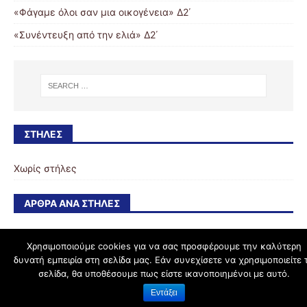
«Φάγαμε όλοι σαν μια οικογένεια» Δ2΄
«Συνέντευξη από την ελιά» Δ2΄
ΣΤΉΛΕΣ
Χωρίς στήλες
ΆΡΘΡΑ ΑΝΆ ΣΤΉΛΕΣ
Χρησιμοποιούμε cookies για να σας προσφέρουμε την καλύτερη
δυνατή εμπειρία στη σελίδα μας. Εάν συνεχίσετε να χρησιμοποιείτε 
schoolpress.sch.gr
σελίδα, θα υποθέσουμε πως είστε ικανοποιημένοι με αυτό.
Εντάξει
Όροι Χρήσης schoolpress.sch.gr
|
Δήλωση προσβασιμότητας