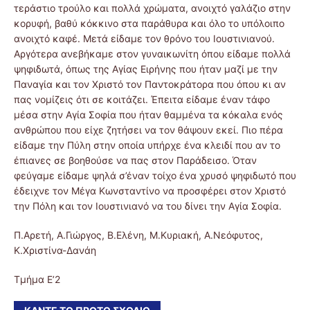
τεράστιο τρούλο και πολλά χρώματα, ανοιχτό γαλάζιο στην
κορυφή, βαθύ κόκκινο στα παράθυρα και όλο το υπόλοιπο
ανοιχτό καφέ. Μετά είδαμε τον θρόνο του Ιουστινιανού.
Αργότερα ανεβήκαμε στον γυναικωνίτη όπου είδαμε πολλά
ψηφιδωτά, όπως της Αγίας Ειρήνης που ήταν μαζί με την
Παναγία και τον Χριστό τον Παντοκράτορα που όπου κι αν
πας νομίζεις ότι σε κοιτάζει. Έπειτα είδαμε έναν τάφο
μέσα στην Αγία Σοφία που ήταν θαμμένα τα κόκαλα ενός
ανθρώπου που είχε ζητήσει να τον θάψουν εκεί. Πιο πέρα
είδαμε την Πύλη στην οποία υπήρχε ένα κλειδί που αν το
έπιανες σε βοηθούσε να πας στον Παράδεισο. Όταν
φεύγαμε είδαμε ψηλά σ’έναν τοίχο ένα χρυσό ψηφιδωτό που
έδειχνε τον Μέγα Κωνσταντίνο να προσφέρει στον Χριστό
την Πόλη και τον Ιουστινιανό να του δίνει την Αγία Σοφία.
Π.Αρετή, Α.Γιώργος, Β.Ελένη, Μ.Κυριακή, Α.Νεόφυτος,
Κ.Χριστίνα-Δανάη
Τμήμα Ε’2