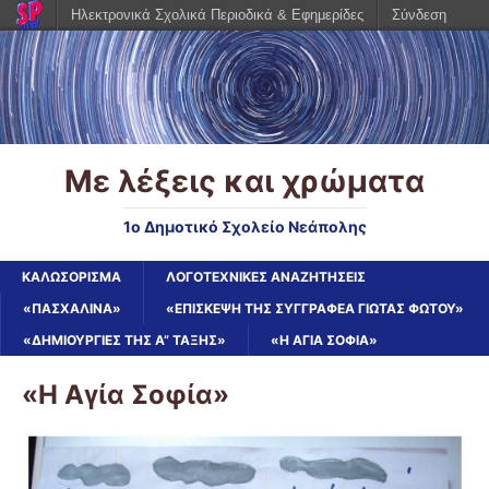
Ηλεκτρονικά Σχολικά Περιοδικά & Εφημερίδες
Σύνδεση
Με λέξεις και χρώματα
1ο Δημοτικό Σχολείο Νεάπολης
ΚΑΛΩΣΌΡΙΣΜΑ
ΛΟΓΟΤΕΧΝΙΚΈΣ ΑΝΑΖΗΤΉΣΕΙΣ
«ΠΑΣΧΑΛΙΝΑ»
«ΕΠΊΣΚΕΨΗ ΤΗΣ ΣΥΓΓΡΑΦΈΑ ΓΙΏΤΑΣ ΦΏΤΟΥ»
«ΔΗΜΙΟΥΡΓΊΕΣ ΤΗΣ Α” ΤΆΞΗΣ»
«Η ΑΓΊΑ ΣΟΦΊΑ»
«Η Αγία Σοφία»