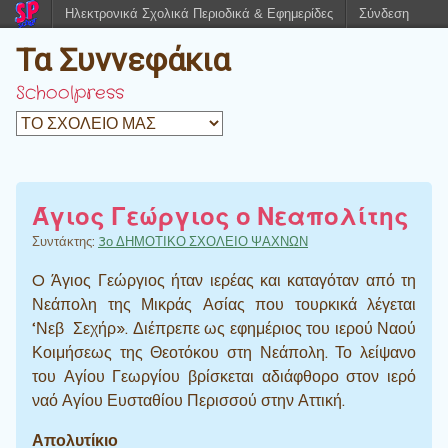
Ηλεκτρονικά Σχολικά Περιοδικά & Εφημερίδες
Σύνδεση
Τα Συννεφάκια
Schoolpress
Άγιος Γεώργιος ο Νεαπολίτης
Συντάκτης:
3ο ΔΗΜΟΤΙΚΟ ΣΧΟΛΕΙΟ ΨΑΧΝΩΝ
O Άγιος Γεώργιος ήταν ιερέας και καταγόταν από τη
Νεάπολη της Μικράς Ασίας που τουρκικά λέγεται
‘Νεβ Σεχήρ». Διέπρεπε ως εφημέριος του ιερού Ναού
Κοιμήσεως της Θεοτόκου στη Νεάπολη. Το λείψανο
του Αγίου Γεωργίου βρίσκεται αδιάφθορο στον ιερό
ναό Αγίου Ευσταθίου Περισσού στην Αττική.
Απολυτίκιο