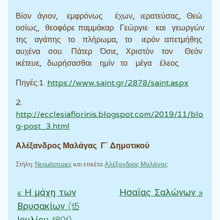
Βίον άγιον, εμφρόνως έχων, ιερατεύσας, Θεώ
οσίως, θεοφόρε παμμάκαρ Γεώργιε· και γεωργών
της αγάπης το πλήρωμα, το ιερόν απετμήθης
αυχένα σου. Πάτερ Όσιε, Χριστόν τον Θεόν
ικέτευε, δωρήσασθαι ημίν το μέγα έλεος
Πηγές:1.
https://www.saint.gr/2878/saint.aspx
2.
http://ecclesiaflorinis.blogspot.com/2019/11/blo
g-post_3.html
Αλέξανδρος Μαλάγας Γ΄ Δημοτικού
Στήλη:
Νεομάρτυρες
και ετικέτα
Αλέξανδρος Μαλάγας
.
«
Η μάχη των
Ησαΐας Σαλώνων
»
Πλοήγηση άρθρων
Βρυσακίων (15