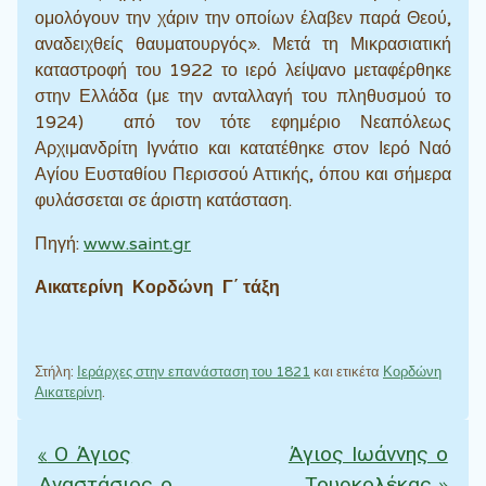
ομολόγουν την χάριν την οποίων έλαβεν παρά Θεού,
αναδειχθείς θαυματουργός». Μετά τη Μικρασιατική
καταστροφή του 1922 το ιερό λείψανο μεταφέρθηκε
στην Ελλάδα (με την ανταλλαγή του πληθυσμού το
1924) από τον τότε εφημέριο Νεαπόλεως
Αρχιμανδρίτη Ιγνάτιο και κατατέθηκε στον Ιερό Ναό
Αγίου Ευσταθίου Περισσού Αττικής, όπου και σήμερα
φυλάσσεται σε άριστη κατάσταση.
Πηγή:
www.saint.gr
Αικατερίνη Κορδώνη Γ΄ τάξη
Στήλη:
Ιεράρχες στην επανάσταση του 1821
και ετικέτα
Κορδώνη
Αικατερίνη
.
«
Ο Άγιος
Άγιος Ιωάννης ο
Πλοήγηση άρθρων