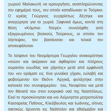
χωριού Μαλακωτή να ιερουργήσει, αναπληρώνοντας
τον εφημέριό τους, τον οποίο καταδίωκαν οι Τούρκοι.
Ο ιερέας Γεώργιος ευχαρίστως δέχτηκε και
αναχώρησε για το χωριό. Ξαφνικά όμως, κοντά στη
θέση «Κόμπια- Ντερέ» συνελήφθη από
εξαγριωμένους βοσκούς Τούρκους, οι οποίοι τον
λήστεψαν, τον βασάνισαν και τελικά τον
αποκεφάλισαν.
Το λείψανο του Νεομάρτυρα Γεωργίου ανακομίστηκε
«σώον και ακέραιον και άφθαρτον και πλήρους
ουρανίου ευωδίας και χάριτος» μετά από εμφάνισή
του «εν οράματι εις τίνα γυναίκα χήραν, ευλαβή και
φοβούμενην τον Θεόν». Αρχικά, φυλάχτηκε στην
κατοικία του συνεφημερίου του, Νεοφύτου και μετά
τον θάνατό του στον ενοριακό ναό της Νεαπόλεως.
Εκεί το προσκύνησαν και «οι Αείμνηστοι μητροπολίται
Καισαρείας Παΐσιος, Κλεόβουλος και Ιωάννης, οίτινες
τακτικώς ήρχοντο εις Νεάπολιν και εθαύμαζον και