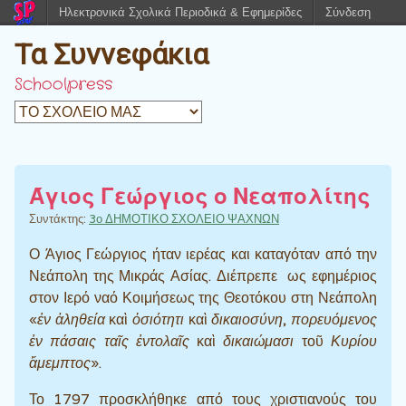
Ηλεκτρονικά Σχολικά Περιοδικά & Εφημερίδες
Σύνδεση
Τα Συννεφάκια
Schoolpress
Άγιος Γεώργιος ο Νεαπολίτης
Συντάκτης:
3ο ΔΗΜΟΤΙΚΟ ΣΧΟΛΕΙΟ ΨΑΧΝΩΝ
Ο Άγιος Γεώργιος ήταν ιερέας και καταγόταν από την
Νεάπολη της Μικράς Ασίας. Διέπρεπε ως εφημέριος
στον Ιερό ναό Κοιμήσεως της Θεοτόκου στη Νεάπολη
«
ἐν ἀληθεία
καὶ
ὀσιότητι
καὶ
δικαιοσύνη
,
πορευόμενος
ἐν πάσαις ταῖς ἐντολαῖς
καὶ
δικαιώμασι
τοῦ
Κυρίου
ἄμεμπτος
».
Το 1797 προσκλήθηκε από τους χριστιανούς του