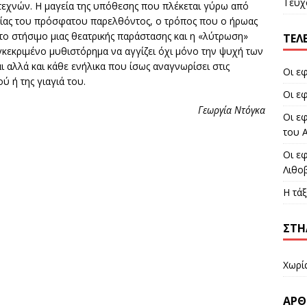
Τεύχο
εχνών. Η μαγεία της υπόθεσης που πλέκεται γύρω από
ορίας του πρόσφατου παρελθόντος, ο τρόπος που ο ήρωας
το στήσιμο μιας θεατρικής παράστασης και η «λύτρωση»
ΤΕΛ
γκεκριμένο μυθιστόρημα να αγγίζει όχι μόνο την ψυχή των
 αλλά και κάθε ενήλικα που ίσως αναγνωρίσει στις
Οι ε
ύ ή της γιαγιά του.
Οι ε
Γεωργία Ντόγκα
Οι ε
του 
Οι ε
Λιθο
Η τά
ΣΤΉ
Χωρί
ΆΡΘ