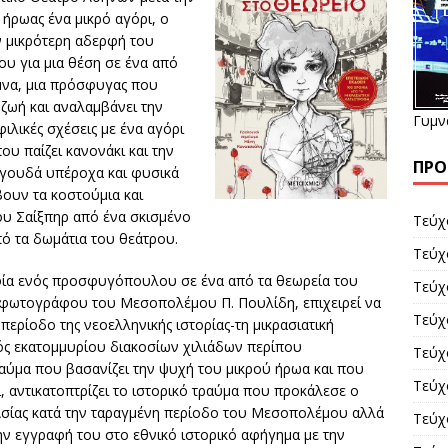
 ήρωας ένα μικρό αγόρι, ο
ην μικρότερη αδερφή του
ου για μια θέση σε ένα από
μνα, μια πρόσφυγας που
 ζωή και αναλαμβάνει την
Γυμν
ιλικές σχέσεις με ένα αγόρι
ου παίζει κανονάκι και την
ΠΡΌ
ραγουδά υπέροχα και φυσικά
βουν τα κοστούμια και
υ Σαίξπηρ από ένα σκισμένο
Τεύχο
ό τα δωμάτια του θεάτρου.
Τεύχ
ία ενός προσφυγόπουλου σε ένα από τα θεωρεία του
Τεύχο
φωτογράφου του Μεσοπολέμου Π. Πουλίδη, επιχειρεί να
Τεύχο
περίοδο της νεοελληνικής ιστορίας-τη μικρασιατική
ός εκατομμυρίου διακοσίων χιλιάδων περίπου
Τεύχ
αύμα που βασανίζει την ψυχή του μικρού ήρωα και που
Τεύχ
, αντικατοπτρίζει το ιστορικό τραύμα που προκάλεσε ο
 Ασίας κατά την ταραγμένη περίοδο του Μεσοπολέμου αλλά
Τεύχ
ην εγγραφή του στο εθνικό ιστορικό αφήγημα με την