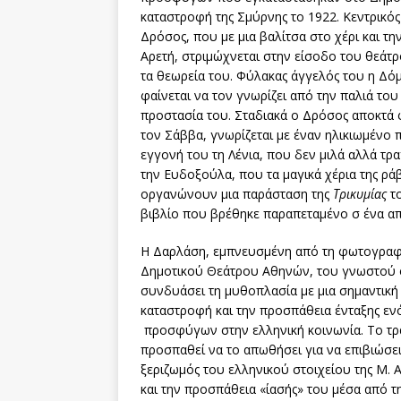
καταστροφή της Σμύρνης το 1922. Κεντρικός
Δρόσος, που με μια βαλίτσα στο χέρι και τ
Αρετή, στριμώχνεται στην είσοδο του θεάτρ
τα θεωρεία του. Φύλακας άγγελός του η Δό
φαίνεται να τον γνωρίζει από την παλιά του
προστασία του. Σταδιακά ο Δρόσος αποκτά φ
τον Σάββα, γνωρίζεται με έναν ηλικιωμένο π
εγγονή του τη Λένια, που δεν μιλά αλλά τ
την Ευδοξούλα, που τα μαγικά χέρια της ρά
οργανώνουν μια παράσταση της
Τρικυμίας
το
βιβλίο που βρέθηκε παραπεταμένο σ ένα απ
Η Δαρλάση, εμπνευσμένη από τη φωτογραφ
Δημοτικού Θεάτρου Αθηνών, του γνωστού 
συνδυάσει τη μυθοπλασία με μια σημαντική 
καταστροφή και την προσπάθεια ένταξης εν
προσφύγων στην ελληνική κοινωνία. Το τρ
προσπαθεί να το απωθήσει για να επιβιώσει
ξεριζωμός του ελληνικού στοιχείου της Μ.
και την προσπάθεια «ίασής» του μέσα από τ