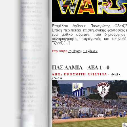
Επιμέλεια άρθρου: Παναγιώτης Οδατζί
Επική περιπέτεια επιστημονικής φαντασίας 
ένα μυθικό σύμπαν, που δημιούργησε
σεναριογράφος, παραγωγός και σκηνοθέ
Τζορτζ […]
Στην στήλη
7η Τέχνη
|
1 Σχόλιο »
ΠΑΣ ΛΑΜΙΑ – ΑΕΛ 1 – 0
ΑΠΟ: ΠΡΟΣΜΙΤΗ ΧΡΙΣΤΙΝΑ
-
Φεβ•
25•16