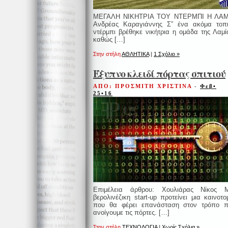
ΜΕΓΑΛΗ ΝΙΚΗΤΡΙΑ ΤΟΥ ΝΤΕΡΜΠΙ Η ΛΑΜ
Ανδρέας Καραγιάννης Σ” ένα ακόμα τοπ
ντέρμπι βρέθηκε νικήτρια η ομάδα της Λαμί
καθώς […]
Στην στήλη
ΑΘΛΗΤΙΚΑ
|
1 Σχόλιο »
Έξυπνο κλειδί πόρτας σπιτιού
ΑΠΟ: ΠΡΟΣΜΙΤΗ ΧΡΙΣΤΙΝΑ
-
Φεβ•
25•16
Επιμέλεια άρθρου: Χουλιάρας Νίκος Μ
βερολινέζικη start-up προτείνει μια καινοτο
που θα φέρει επανάσταση στον τρόπο 
ανοίγουμε τις πόρτες. […]
Στην στήλη
ΤΕΧΝΟΛΟΓΙΑ
|
Χωρίς Σχόλια »