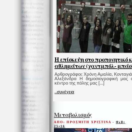
Η επίσκεψη στο προπονητικό 
αθλημάτων (χαντμπόλ- μπάσ
Αρθρογράφοι: Χρόνη Αμαλία, Κονταγιά
Αλεξάνδρα Η δημοσιογραφική μας ο
κέντρο της πόλης μας [...]
..συνέχεια
Μεταβολισμός
ΑΠΟ: ΠΡΟΣΜΙΤΗ ΧΡΙΣΤΙΝΑ
-
Φεβ•
25•16