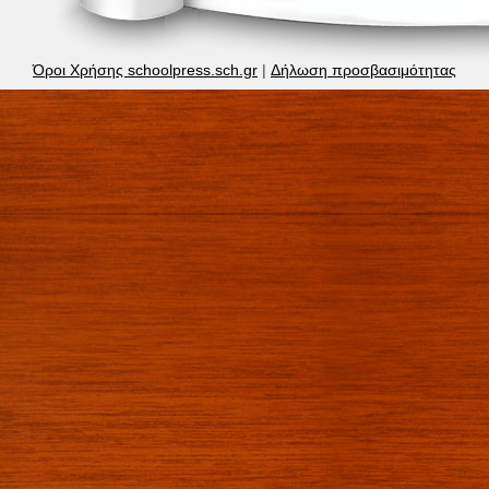
Όροι Χρήσης schoolpress.sch.gr
|
Δήλωση προσβασιμότητας