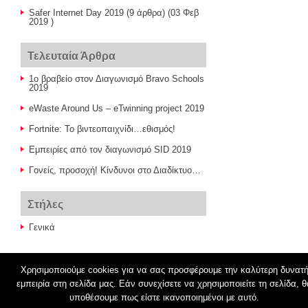
Safer Internet Day 2019
(9 άρθρα) (03 Φεβ
2019 )
Τελευταία Άρθρα
1ο βραβείο στον Διαγωνισμό Bravo Schools
2019
eWaste Around Us – eTwinning project 2019
Fortnite: Το βιντεοπαιχνίδι…εθισμός!
Εμπειρίες από τον διαγωνισμό SID 2019
Γονείς, προσοχή! Κίνδυνοι στο Διαδίκτυο…
Στήλες
Γενικά
Χρησιμοποιούμε cookies για να σας προσφέρουμε την καλύτερη δυνατ
εμπειρία στη σελίδα μας. Εάν συνεχίσετε να χρησιμοποιείτε τη σελίδα, θ
© 2026
8th STEMag
υποθέσουμε πως είστε ικανοποιημένοι με αυτό.