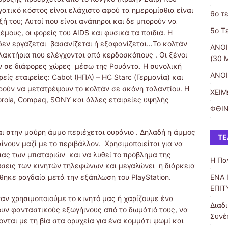
γατικό κόστος είναι ελάχιστο αφού τα ημερομίσθια είναι
6o τ
ή του; Αυτοί που είναι ανάπηροι και δε μπορούν να
5ο Τ
ους, οι φορείς του AIDS και φυσικά τα παιδιά. Η
 δεν εργάζεται βασανίζεται ή εξαφανίζεται…Το κολτάν
ΑΝΟΙ
λακτήρια που ελέγχονται από κερδοσκόπους . Οι ξένοι
(30 
ν σε διάφορες χώρες μέσω της Ρουάντα. Η συνολική
ΑΝΟΙ
ίς εταιρείες: Cabot (HΠA) – HC Starc (Γερμανία) και
πορούν να μετατρέψουν το κολτάν σε σκόνη ταλαντίου. Η
ΧΕΙΜ
orola, Compaq, SONY και άλλες εταιρείες υψηλής
ΦΘΙ
ι στην μαύρη άμμο περιέχεται ουράνιο . Δηλαδή η άμμος
ΤΕ
αίνουν μαζί με το περιβάλλον. Χρησιμοποιείται για να
ιας των μπαταριών και να λυθεί το πρόβλημα της
Η Πα
τάσεις των κινητών τηλεφώνων και μεγαλώνει η διάρκεια
ΕΝΑ 
θηκε ραγδαία μετά την εξάπλωση του PlayStation.
ΕΠΙΤ
ταν χρησιμοποιούμε το κινητό μας ή χαρίζουμε ένα
Διαδ
νουν φανταστικούς εξωγήινους από το δωμάτιό τους, να
Συνέ
νται με τη βία στα ορυχεία για ένα κομμάτι ψωμί και