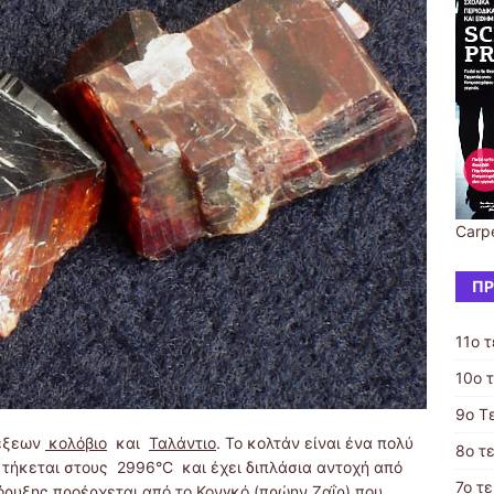
Carp
ΠΡ
11ο 
10ο 
9o T
λέξεων
κολόβιο
και
Ταλάντιο
. Το κολτάν είναι ένα πολύ
8o τ
 τήκεται στους 2996°C και έχει διπλάσια αντοχή από
7ο τ
όρυξης προέρχεται από το Κονγκό (πρώην Ζαΐρ) που