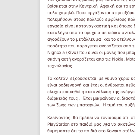
βρίσκεται στην Κεντρική Αφρική και το ερ
πολύ χαμηλά. Ποιοι εργάζονται στην εξόρυξ
πολεμήσουν στους πολλούς εμφύλιους πολέμ
εργασία είναι καταναγκαστική και όποιος
καταλήγει από τα ορυχεία σε ειδικά ανταλ
αγοράζουν το μετάλλευμα και το στέλνου
ποσότητα που παράγεται αγοράζεται από τρε
Nigncxia (Κίνα) που είναι οι μόνες που μ
σκόνη αυτή αγοράζεται από τις Nokia, Mot
τεχνολογίας.
Το κολτάν εξορύσσεται με γυμνά χέρια κα
είναι ραδιενεργή και έτσι οι άνθρωποι πεθ
ελαχιστοποιηθεί η κατανάλωση της ενέργε
διάρκειάς τους . Έτσι μικραίνουν οι διασ
των ζωής των μπαταριών. Η τιμή του αυξή
Κλείνοντας θα πρέπει να τονίσουμε ότι, ό
PlayStation στα παιδιά μας ,για να σκοτώ
θυμόμαστε ότι τα παιδιά στο Κονγκό στέλνο