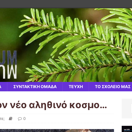
Α
ΣΥΝΤΑΚΤΙΚΗ ΟΜΑΔΑ
ΤΕΥΧΗ
ΤΟ ΣΧΟΛΕΙΟ ΜΑΣ
ον νέο αληθινό κοσμο…
τε;
0