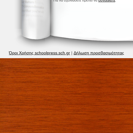
Για να σχολιάσετε πρέπει να
συνδεθείτε
.
Όροι Χρήσης schoolpress.sch.gr
|
Δήλωση προσβασιμότητας