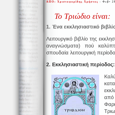
ΑΠΟ: Χριστοφορίδης Χρήστος
- Φεβ• 2
Το Τριώδιο είναι:
1. Ένα εκκλησιαστικό βιβλί
Λειτουργικό βιβλίο της εκκλησ
αναγνώσματα) πού καλύπτε
σπουδαία λειτουργική περίοδο
2. Εκκλησιαστική περίοδος:
Καλ
κατ
εκκλ
από 
Φαρ
Τριω