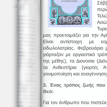
Σάβ
περ
Τελ
Ασώ
Τυρι
μας προετοιμάζει για την Α
Είναι αντίστοιχη με εο
ειδωλολατρίας. Φεβρουάριο 
γιόρταζαν με οργιαστικό τρ
της μέθης), τα Διονύσια (Δι
τα Ανθεστήρια (γιορτές 
γονιμοποίηση και αναγέννηση
3. Ένας τρόπος ζωής που 
Θεό:
Για τον άνθρωπο που πιστεύει