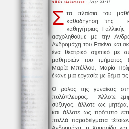
ΑΠΟ: siakavarat
- Απρ• 23•15
Σ
τα πλαίσια του μαθή
καθοδήγηση της κυ
καθηγήτριας Γαλλικής
ασχοληθούμε με την Ανδρ
Ανδρομάχη του Ρακίνα και σ
ένα θεατρικό σχετικό με 
μαθητριών του τμήματος Β
Μαρία Μπέλλου, Μαρία Πρίφ
έκανε μια εργασία με θέμα τι
Ο ρόλος της γυναίκας στ
πολύπλευρος. Άλλοτε εμφ
σύζυγος, άλλοτε ως μητέρα
και άλλοτε ως πρότυπο επ
πολλά παραδείγματα τέτοιω
Ανδρομάχη, η Χρυσηίδα και