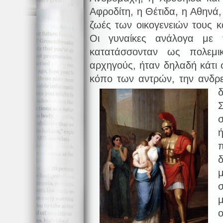
Αφροδίτη, η Θέτιδα, η Αθηνά
ζωές των οικογενειών τους κ
Οι γυναίκες ανάλογα με 
κατατάσσονταν ως πολεμι
αρχηγούς, ήταν δηλαδή κάτι 
κόπο των αντρών, την ανδρε
Σ
σ
μ