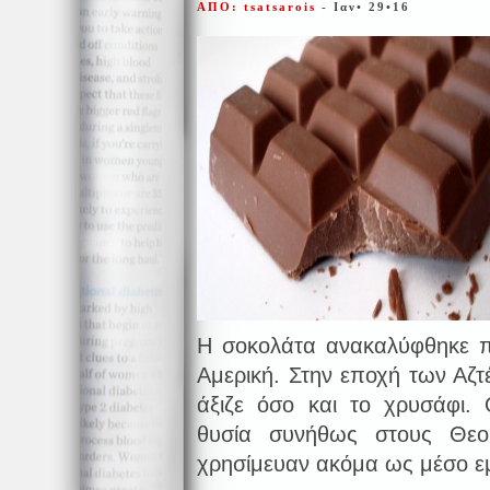
ΑΠΟ: tsatsarois
- Ιαν• 29•16
Η σοκολάτα ανακαλύφθηκε π
Αμερική. Στην εποχή των Αζτ
άξιζε όσο και το χρυσάφι.
θυσία συνήθως στους Θεού
χρησίμευαν ακόμα ως μέσο 