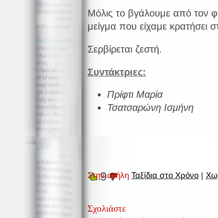
Μόλις το βγάλουμε από τον φ
μείγμα που είχαμε κρατήσει στ
Σερβίρεται ζεστή.
Συντάκτριες:
Πρίφτι Μαρία
Τσατσαρώνη Ισμήνη
9
Στην στήλη
Ταξίδια στο Χρόνο
|
Χω
Σχολιάστε