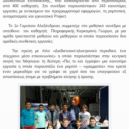
Διευθύνσεων Εκπαίδευσης,, που καθοδηγούνται από περισσότερους
από 400 καθηγητές. Στο συνέδριο παρουσιάστηκαν 243 καινοτόμες
εργασίες με αντικείμενο τον προγραμματισμό εφαρμογών, τη ρομποτική,
αυτοματισμούς και ερευνητικά Project.
Το 1ο Γυμνάσιο Αλεξάνδρειας συμμετείχε στο μαθητικό συνέδριο με
υπεύθυνο τον καθηγητή Πληροφορικής Καρκαμάνη Γεώργιο, με μια
ομάδα τριανταεπτά μαθητών και μαθητριών οι οποίοι παρουσίασαν δυο
ομαδικές-συνθετικές εργασίες:
Την πρώτη με τίτλο «Διαδικτυακό-ηλεκτρονικό περιοδικό, ένα
σύγχρονο μέσο επικοινωνίας» η οποία παρουσιάστηκε στην κεντρική
σκηνή του Νόησιςκαι τη δεύτερη «Πες το και έγραψα» μια καινοτόμο
εργασία η οποία παρουσιάζει ένα ρομπότ – «γραμματέα» που κρατά
έναν μαρκαδόρο για να γράφει σε χαρτί όσα του υπαγορεύουν εξ
αποστάσεως άτομα με προβλήματα κίνησης ή όρασης.