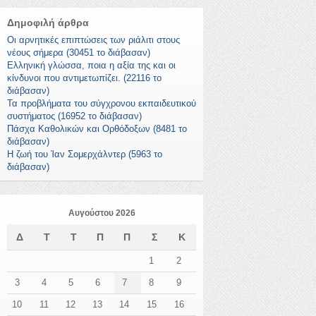
Δημοφιλή άρθρα
Οι αρνητικές επιπτώσεις των ριάλιτι στους
νέους σήμερα (30451 το διάβασαν)
Ελληνική γλώσσα, ποια η αξία της και οι
κίνδυνοι που αντιμετωπίζει. (22116 το
διάβασαν)
Τα προβλήματα του σύγχρονου εκπαιδευτικού
συστήματος (16952 το διάβασαν)
Πάσχα Καθολικών και Ορθόδοξων (8481 το
διάβασαν)
Η ζωή του Ίαν Σομερχάλντερ (5963 το
διάβασαν)
Αυγούστου 2026
Δ
Τ
Τ
Π
Π
Σ
Κ
1
2
3
4
5
6
7
8
9
10
11
12
13
14
15
16