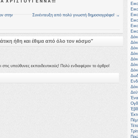
 Α Χ Ρ Ι Σ Τ Ο Υ Γ Ε Ν Ν Α !!!
Εικ
Εικ
Εικ
ων στην
Συνέντευξη από πολύ γνωστή δημοσιογράφο!
→
Εικ
Εικ
Εικ
Δέκ
άτικη ήθη και έθιμα από όλο τον κόσμο
”
Δέκ
Δέκ
Δέκ
Δέκ
Δέκ
ι στις υπεύθυνες εκπαιδευτικούς! Πολύ ενδιαφέρον το άρθρο!
Δέκ
Δωδ
Ενδ
Δέκ
Δεύ
Ένα
Ογδ
Έβδ
Έκτ
Πέμ
Τέτ
Τρί
Πρώ