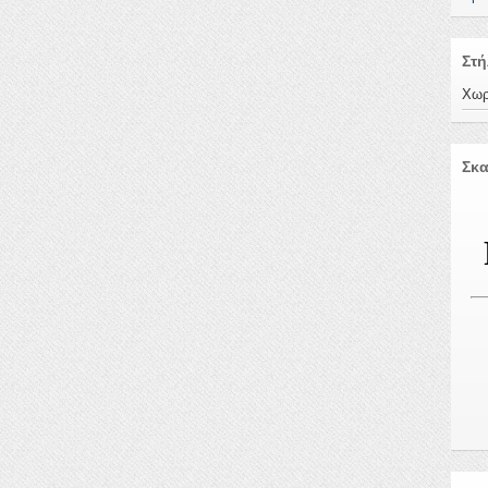
Στή
Χωρ
Σκα