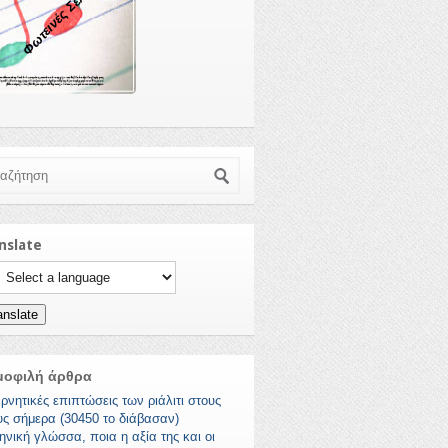
Φωτεινές Σελίδες
ζήτηση
nslate
ct a language to translate this page
anslate
μοφιλή άρθρα
ρνητικές επιπτώσεις των ριάλιτι στους
υς σήμερα (30450 το διάβασαν)
ηνική γλώσσα, ποια η αξία της και οι