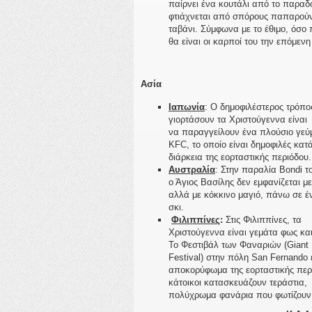
παίρνει ένα κουτάλι από το παραδ
φτιάχνεται από σπόρους παπαρούνας
ταβάνι.
Σύμφωνα με το έθιμο,
όσο 
θα είναι οι καρποί του την επόμενη
Ασία
Ιαπωνία
: Ο δημοφιλέστερος τρόπο
γιορτάσουν τα Χριστούγεννα είναι
να παραγγείλουν ένα πλούσιο γεύ
KFC, το οποίο είναι δημοφιλές κατά
διάρκεια της εορταστικής περιόδου.
Αυστραλία
: Στην παραλία Bondi τ
ο Άγιος Βασίλης δεν εμφανίζεται μ
αλλά με κόκκινο μαγιό, πάνω σε έν
σκι.
Φιλιππίνες
:
Στις Φιλιππίνες, τα
Χριστούγεννα είναι γεμάτα φως κα
Το Φεστιβάλ των Φαναριών (Giant 
Festival) στην πόλη San Fernando ε
αποκορύφωμα της εορταστικής περ
κάτοικοι κατασκευάζουν τεράστια,
πολύχρωμα φανάρια που φωτίζουν τ