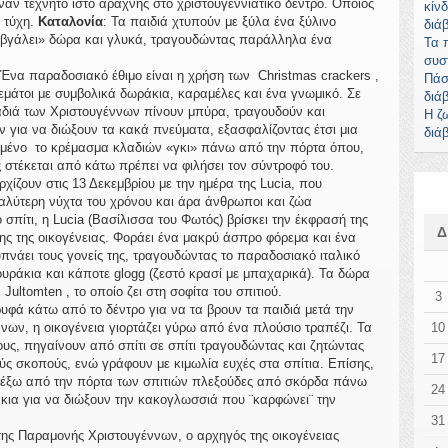
ναν τεχνητό ιστό αράχνης στο χριστουγεννιάτικο δέντρο. Όποιος
κίνδ
ή τύχη.
Καταλονία
: Τα παιδιά χτυπούν με ξύλα ένα ξύλινο
διά
α «βγάλει» δώρα και γλυκά, τραγουδώντας παράλληλα ένα
Τα 
συσ
 Ένα παραδοσιακό έθιμο είναι η χρήση των Christmas crackers ,
Πάσ
εμάτοι με συμβολικά δωράκια, καραμέλες και ένα γνωμικό. Σε
διά
ραδιά των Χριστουγέννων πίνουν μπύρα, τραγουδούν και
Η ζ
 για να διώξουν τα κακά πνεύματα, εξασφαλίζοντας έτσι μια
διά
δομένο το κρέμασμα κλαδιών «γκι» πάνω από την πόρτα όπου,
στέκεται από κάτω πρέπει να φιλήσει τον σύντροφό του.
αρχίζουν στις 13 Δεκεμβρίου με την ημέρα της Lucia, που
γαλύτερη νύχτα του χρόνου και άρα άνθρωποι και ζώα
 σπίτι, η Lucia (Βασίλισσα του Φωτός) βρίσκει την έκφρασή της
ς της οικογένειας. Φοράει ένα μακρύ άσπρο φόρεμα και ένα
υπνάει τους γονείς της, τραγουδώντας το παραδοσιακό ιταλικό
ουράκια και κάποτε glogg (ζεστό κρασί με μπαχαρικά). Τα δώρα
ultomten , το οποίο ζει στη σοφίτα του σπιτιού.
3
υφά κάτω από το δέντρο για να τα βρουν τα παιδιά μετά την
νων, η οικογένεια γιορτάζει γύρω από ένα πλούσιο τραπέζι. Τα
10
ους, πηγαίνουν από σπίτι σε σπίτι τραγουδώντας και ζητώντας
17
ύς σκοπούς, ενώ γράφουν με κιμωλία ευχές στα σπίτια. Επίσης,
ν έξω από την πόρτα των σπιτιών πλεξούδες από σκόρδα πάνω
24
κια για να διώξουν την κακογλωσσιά που ¨καρφώνει¨ την
31
 της Παραμονής Χριστουγέννων,
ο αρχηγός της οικογένειας