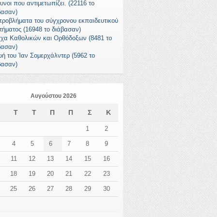
υνοι που αντιμετωπίζει. (22116 το
βασαν)
προβλήματα του σύγχρονου εκπαιδευτικού
τήματος (16948 το διάβασαν)
χα Καθολικών και Ορθόδοξων (8481 το
βασαν)
ωή του Ίαν Σομερχάλντερ (5962 το
βασαν)
Αυγούστου 2026
Δ
Τ
Τ
Π
Π
Σ
Κ
1
2
4
5
6
7
8
9
11
12
13
14
15
16
18
19
20
21
22
23
25
26
27
28
29
30