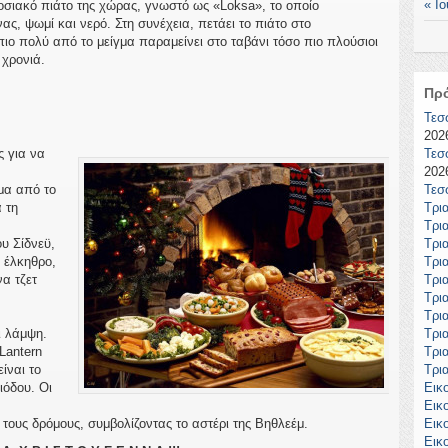
« Ιο
οσιακό πιάτο της χώρας, γνωστό ως «Loksa», το οποίο
, ψωμί και νερό. Στη συνέχεια, πετάει το πιάτο στο
πιο πολύ από το μείγμα παραμείνει στο ταβάνι τόσο πιο πλούσιοι
 χρονιά.
Πρ
Τεσ
2026
ς για να
Τεσ
2026
μα από το
Τεσ
 τη
Τρι
Τρι
ου Σίδνεϋ,
Τρι
ε έλκηθρο,
Τρι
α τζετ
Τρι
Τρι
Τρι
ι λάμψη.
Τρι
Lantern
Τρι
ίναι το
Τρι
ιόδου. Οι
Εικ
Εικ
ους δρόμους, συμβολίζοντας το αστέρι της Βηθλεέμ.
Εικ
Εικ