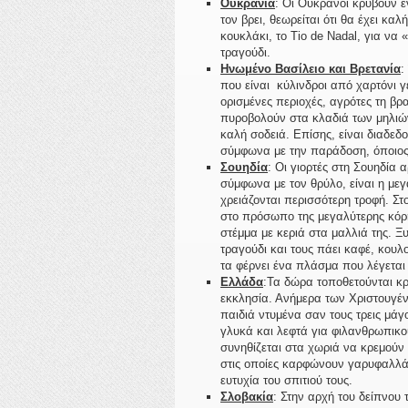
Ουκρανία
: Οι Ουκρανοί κρύβουν έ
τον βρει, θεωρείται ότι θα έχει καλ
κουκλάκι, το Tio de Nadal, για ν
τραγούδι.
Ηνωμένο Βασίλειο και Βρετανία
:
που είναι κύλινδροι από χαρτόνι γ
ορισμένες περιοχές, αγρότες τη β
πυροβολούν στα κλαδιά των μηλιών
καλή σοδειά. Επίσης, είναι διαδε
σύμφωνα με την παράδοση, όποιος 
Σουηδία
: Οι γιορτές στη Σουηδία 
σύμφωνα με τον θρύλο, είναι η με
χρειάζονται περισσότερη τροφή. Στο
στο πρόσωπο της μεγαλύτερης κόρη
στέμμα με κεριά στα μαλλιά της. Ξ
τραγούδι και τους πάει καφέ, κουλ
τα φέρνει ένα πλάσμα που λέγεται J
Ελλάδα
:Τα δώρα τοποθετούνται κρ
εκκλησία. Ανήμερα των Χριστουγέν
παιδιά ντυμένα σαν τους τρεις μάγ
γλυκά και λεφτά για φιλανθρωπικο
συνηθίζεται στα χωριά να κρεμού
στις οποίες καρφώνουν γαρυφαλλά
ευτυχία του σπιτιού τους.
Σλοβακία
: Στην αρχή του δείπνου