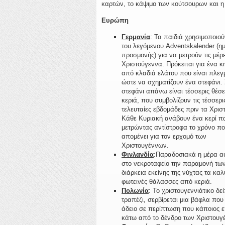
καρτών, το κάψιμο των κούτσουρων και η
Ευρώπη
Γερμανία
: Τα παιδιά χρησιμοποιού
του λεγόμενου Adventskalender (η
προσμονής) για να μετρούν τις μέρε
Χριστούγεννα. Πρόκειται για ένα 
από κλαδιά ελάτου που είναι πλεγ
ώστε να σχηματίζουν ένα στεφάνι. 
στεφάνι απάνω είναι τέσσερις θέσε
κεριά, που συμβολίζουν τις τέσσερι
τελευταίες εβδομάδες πριν τα Χρισ
Κάθε Κυριακή ανάβουν ένα κερί 
μετρώντας αντίστροφα το χρόνο π
απομένει για τον ερχομό των
Χριστουγέννων.
Φινλανδία
:Παραδοσιακά η μέρα αυ
στο νεκροταφείο την παραμονή τω
διάρκεια εκείνης της νύχτας τα κα
φωτεινές θάλασσες από κεριά.
Πολωνία
: Το χριστουγεννιάτικο δε
τραπέζι, σερβίρεται μια βάφλα που
άδειο σε περίπτωση που κάποιος ε
κάτω από το δένδρο των Χριστουγέ