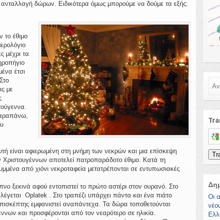
 ανταλλαγή δώρων. Ειδικότερα όμως μπορούμε να δούμε τα εξής:
ν το έθιμο
μερολόγιο
ς μέχρι τα
κηροπήγιο
μένα έτσι
Στο
Ανα
ις με
ς
τούγεννα.
παραπάνω,
Tra
ου
Sele
τή είναι αφιερωμένη στη μνήμη των νεκρών και μια επίσκεψη
Tr
ν Χριστουγέννων αποτελεί πατροπαράδοτο έθιμο. Κατά τη
λυμμένα από χιόνι νεκροταφεία μετατρέπονται σε εντυπωσιακές
Δη
ίπνο ξεκινά αφού εντοπιστεί το πρώτο αστέρι στον ουρανό. Στο
 λέγεται Oplatek . Στο τραπέζι υπάρχει πάντα και ένα πιάτο
Οι α
πισκέπτης εμφανιστεί αναπάντεχα. Τα δώρα τοποθετούνται
νέο
ννων και προσφέρονται από τον νεαρότερο σε ηλικία.
Ελλ