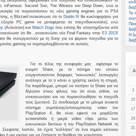
της εκδήλωσης αφιερώθηκε στα παιχνίδια και ανακοινώθηκαν τα
κίνδ
lub, inFamous: Second Son, The Witness και Deep Down, ενώ οι
διά
καιρία να παρουσιάσουν τις νέες gaming engines για το PS4
Τα 
ίσης, η Blizzard ανακοίνωσε ότι το
Diablo III
θα κυκλοφορήσει για
συσ
’ εξοχήν PC game να μεταφέρεται σε παιχνιδοκονσόλα), ενώ
Πάσ
ny
(Activision) και
Watch Dogs
που επίσης θα υποστηρίζονται από
διά
ανακοίνωσε ότι θα…ανακοινώσει νέο Final Fantasy στην
E3 2013
!
Η ζ
ers θα συνεργαστούν με τη Sony για να φέρουν παιχνίδια για το
διά
ηχανίας gaming να συμπεριλαμβάνονται σε αυτούς.
Για το τέλος της αναφοράς μας αφήσαμε το
κουμπί Share, με το πάτημα του οποίου
ενεργοποιούνται διάφορες “κοινωνικές” λειτουργίες
ανάλογα με το τι κάνει ο χρήστης εκείνη τη στιγμή.
Για παράδειγμα, μπορεί να πατήσει το Share για να
3
δηλώσει στους φίλους του ότι είναι online, να
επικοινωνήσει και να παρακολουθήσει το παιχνίδι
10
τους ζωντανά. Σε συνδυασμό με το μόνιμα ανοικτό
σύστημα συμπίεσης/αποσυμπίεσης video του
17
PlayStation 4, θα είναι εφικτό να μοιράζεται
24
screenshots ή μικρά video clips μέσω των
κοινωνικών δικτύων ή του PlayStation Network τη
31
 Σκεφτείτε, λοιπόν, ότι έχετε “κολλήσει” σε ένα σημείο κάποιου
eo ή μια εικόνα για να ζητήσετε τη βοήθεια της κοινότητας.