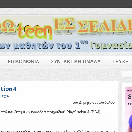
ΕΠΙΚΟΙΝΩΝΙΑ
ΣΥΝΤΑΚΤΙΚΗ ΟΜΑΔΑ
ΤΕΥΧΗ
ation4
1 σχόλιο
του Δημητρίου Αναδολού
πολυσυζητημένη κονσόλα παιχνιδιού PlayStation 4 (PS4)
.
όνο που χρειάζεται κανείς για να ανοίξει το PS4 και να αρχίσει το