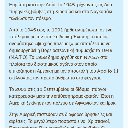
Ευρώπη και στην Ασία. Το 1945 ρίχνοντας τις δύο
πυρηνικές βόμβες στη Χιροσίμα και στο Ναγκασάκι
τελείωσε τον πόλεμο.
Από το 1945 έως το 1991 ήρθε αντιμέτωπη σε ένα
«πόλεμο» με την τότε Σοβιετική Ένωση, ο οποίος
ονομάστηκε «ψυχρός πόλεμος» με αποτέλεσμα να
δημιουργηθεί η Βορειοατλαντική συμμαχία το 1949
(Ν.Α.Τ.Ο). Το 1958 δημιουργήθηκε η N.A.S.A στα
πλαίσια του διαστημικού αγώνα στον οποίο
επικράτησε η Αμερική με την αποστολή του Apollo 11
στέλνοντας τον πρώτο άνθρωπο στο φεγγάρι.
Το 2001 στις 11 Σεπτεμβρίου οι δίδυμοι πύργοι
κατέρρευσαν μετά την επίθεση τρομοκρατών. Έτσι η
Αμερική ξεκίνησε τον πόλεμο σε Αφγανιστάν και Ιράκ.
Στην Αμερική πιστεύουν σε διάφορες θρησκείες και
αιρέσεις. Το μεγαλύτερο ποσοστό είναι Χριστιανοί,