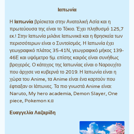
Ιαπωνία
Η
Ιαπωνία
βρίσκεται στην Ανατολική Ασία και η
πρωτεύουσα της είναι το Τόκιο. Έχει πληθυσμό 125,7
εκ.! Στην Ιαπωνία μιλάνε Ιαπωνικά και η θρησκεία των
περισσότερων είναι ο Συντοϊσμός. Η Ιαπωνία έχει
γεωγραφικό πλάτος 35-41Ν, γεωγραφικό μήκος 139-
46Ε και υψόμετρο 5μ. επίσης καιρός είναι συνήθως
βροχερός. Ο κάτοχος της Ιαπωνίας είναι ο Ναρουχίτο
που άρχισε να κυβερνά το 2019. Η Ιαπωνία είναι η
χώρα του Anime, τα Anime είναι ένα καρτούν που
έφτιαξαν οι Ιάπωνες. Τα πιο γνωστά Anime είναι:
Naruto, My hero academia, Demon Slayer, One
piece, Pokemon κ.α
Ευαγγελία Λαζαρίδη