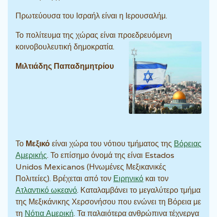
Πρωτεύουσα του Ισραήλ είναι η Ιερουσαλήμ.
Το πολίτευμα της χώρας είναι προεδρευόμενη
κοινοβουλευτική δημοκρατία.
Μιλτιάδης Παπαδημητρίου
Το
Μεξικό
είναι χώρα του νότιου τμήματος της
Βόρειας
Αμερικής
. Το επίσημο όνομά της είναι Estados
Unidos Mexicanos (Ηνωμένες Μεξικανικές
Πολιτείες). Βρέχεται από τον
Ειρηνικό
και τον
Ατλαντικό ωκεανό
. Καταλαμβάνει το μεγαλύτερο τμήμα
της Μεξικάνικης Χερσονήσου που ενώνει τη Βόρεια με
τη
Νότια Αμερική
. Τα παλαιότερα ανθρώπινα τέχνεργα