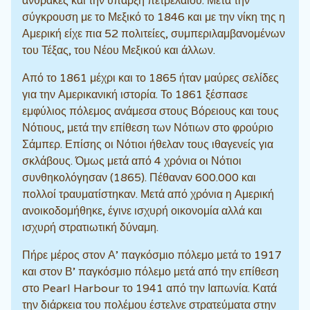
άνθρακες και την ύπαρξη πετρελαίου. Μετά την
σύγκρουση με το Μεξικό το 1846 και με την νίκη της η
Αμερική είχε πια 52 πολιτείες, συμπεριλαμβανομένων
του Τέξας, του Νέου Μεξικού και άλλων.
Από το 1861 μέχρι και το 1865 ήταν μαύρες σελίδες
για την Αμερικανική ιστορία. Το 1861 ξέσπασε
εμφύλιος πόλεμος ανάμεσα στους Βόρειους και τους
Νότιους, μετά την επίθεση των Νότιων στο φρούριο
Σάμπερ. Επίσης οι Νότιοι ήθελαν τους ιθαγενείς για
σκλάβους. Όμως μετά από 4 χρόνια οι Νότιοι
συνθηκολόγησαν (1865). Πέθαναν 600.000 και
πολλοί τραυματίστηκαν. Μετά από χρόνια η Αμερική
ανοικοδομήθηκε, έγινε ισχυρή οικονομία αλλά και
ισχυρή στρατιωτική δύναμη.
Πήρε μέρος στον Α’ παγκόσμιο πόλεμο μετά το 1917
και στον Β’ παγκόσμιο πόλεμο μετά από την επίθεση
στο Pearl Harbour το 1941 από την Ιαπωνία. Κατά
την διάρκεια του πολέμου έστελνε στρατεύματα στην