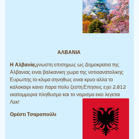
ΑΛΒΑΝΙΑ
Η Αλβανία,
γνωστη επισημως ως Δημοκρατια της
Αλβανιας ειναι βαλκανικη χωρα της νοτιοανατολικης
Ευρωπης.το κλιμα σηνηθως ειναι κρυο αλλα το
καλοκαιρι κανει παρα πολυ ζεστη.Επησεις εχει 2.812
εκατομμυρια πληθυσμο και το νομισμα εκει λεγεται
Λεκ!
Ορέστι Τσαραπούλι