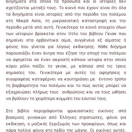
διηγήματα στα οποία τα πρόσωπα και οι ιστορίες δεν
σχετίζονται μεταξύ τους. Το κοινό που έχουν είναι ότι όλα
τα διηγήματα είναι ιστορίες από την περίοδο του πολέμου
στη Μικρά Ασία, τη μικρασιατική καταστροφή και την
περίοδο μετά από αυτή. Γενικότερα το κοινό στοιχείο όλων
των ιστοριών βρίσκεται στον τίτλο του βιβλίου
Γκιακ
που
σημαίνει στα αρβανίτικα αίμα, συγγένεια εξ αίματος ή
φόνος που γίνεται για λόγους εκδίκησης. Κάθε διήγημα
παρουσιάζει έναν άντρα που έζησε την εποχή του πολέμου
να αφηγείται σε έναν ακροατή κάποια ιστορία στην οποία
κύριο ρόλο παίζει το γκιακ, με κάποια από τις τρεις
σημασίες του. Γενικότερα με αυτές τις αφηγήσεις ο
συγγραφέας καταφέρνει να καυτηριάσει με έντονο τρόπο
τη βαρβαρότητα του πολέμου και το πώς αυτός μπορεί να
εξαχρειώσει πλήρως τους ανθρώπους και να τους ωθήσει
να βγάλουν το χειρότερο κομμάτι του εαυτού τους.
Στο βιβλίο περιγράφονται φρικιαστικές εικόνες από
βιασμούς γυναικών από Έλληνες στρατιώτες, φόνοι για
εκδίκηση, ο μαζικός ξεριζωμός των προσφύγων, όπως και
πάρα πολλοί φόνοι στο πεδίο της μάχης. Οι εικόνες αυτές,