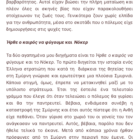
βαρβαρότητας. Αυτοί είχαν βιώσει την πλήρη ματαίωση και
πλέον όλες οι σκηνές βίας που είχαν παρακολουθήσει
στοίχειωναν τις ζωές τους. Γενικότερα ζουν χωρίς ελπίδα
για την ανθρωπότητα, μέσα στο σκοτάδι που ο πόλεμος είχε
δημιουργήσεις στις ψυχές τους.
Ήρθε ο καιρός να φύγουμε
και
Νόκερ
Τα δύο αγαπημένα μου διηγήματα είναι το
Ήρθε ο καιρός να
φύγουμε
και το
Νόκερ
. Το πρώτο διηγείται την ιστορία ενός
Έλληνα στρατιώτη που κατά τη διάρκεια της θητείας του
στη Σμύρνη γνώρισε και ερωτεύτηκε μια πλούσια Σμυρνιά.
Κάποια στιγμή, όμως, έπρεπε να μετακινηθεί μαζί με το
υπόλοιπο στράτευμα. Έτσι της έστειλε ένα τελευταίο
γράμμα που έλεγε ότι όταν τελειώσει ο πόλεμος θα γυρίσει
και θα την παντρευτεί. Βέβαια, ενδιάμεσα συνέβη η
καταστροφή της Σμύρνης και έτσι αυτός πίστεψε ότι η Ανθή
είχε πεθάνει. Όταν γύρισε στο χωριό του οι γονείς του τον
ανάγκασαν να παντρευτεί. Αυτός, βέβαια, παρόλο που δεν
ήθελε τελικά το έκανε. Μετά από κάποια χρόνια ήρθαν
πρόσφυγες από τη Σμύρνη στην περιοχή που έμενε. Οι