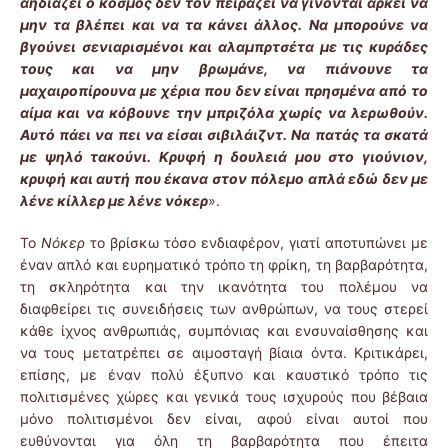
αηδιάζει ο κόσμος δεν τον πειράζει να γίνονται αρκεί να
μην τα βλέπει και να τα κάνει άλλος. Να μπορούνε να
βγούνει σενιαρισμένοι και αλαμπρτσέτα με τις κυράδες
τους και να μην βρωμάνε, να πιάνουνε τα
μαχαιροπίρουνα με χέρια που δεν είναι πρησμένα από το
αίμα και να κόβουνε την μπριζόλα χωρίς να λερωθούν.
Αυτό πάει να πει να είσαι σιβιλάιζντ. Να πατάς τα σκατά
με ψηλό τακούνι. Κρυφή η δουλειά μου στο γιούνιον,
κρυφή και αυτή που έκανα στον πόλεμο απλά εδώ δεν με
λένε κίλλερ με λένε νόκερ
».
Το
Νόκερ
το βρίσκω τόσο ενδιαφέρον, γιατί αποτυπώνει με
έναν απλό και ευρηματικό τρόπο τη φρίκη, τη βαρβαρότητα,
τη σκληρότητα και την ικανότητα του πολέμου να
διαφθείρει τις συνειδήσεις των ανθρώπων, να τους στερεί
κάθε ίχνος ανθρωπιάς, συμπόνιας και ενσυναίσθησης και
να τους μετατρέπει σε αιμοσταγή βίαια όντα. Κριτικάρει,
επίσης, με έναν πολύ έξυπνο και καυστικό τρόπο τις
πολιτισμένες χώρες και γενικά τους ισχυρούς που βέβαια
μόνο πολιτισμένοι δεν είναι, αφού είναι αυτοί που
ευθύνονται για όλη τη βαρβαρότητα που έπειτα