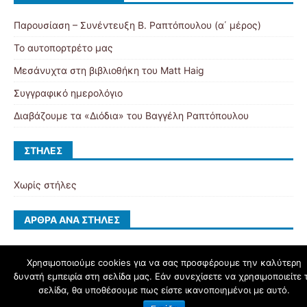
Παρουσίαση – Συνέντευξη Β. Ραπτόπουλου (α΄ μέρος)
Το αυτοπορτρέτο μας
Μεσάνυχτα στη βιβλιοθήκη του Matt Haig
Συγγραφικό ημερολόγιο
Διαβάζουμε τα «Διόδια» του Βαγγέλη Ραπτόπουλου
ΣΤΉΛΕΣ
Χωρίς στήλες
ΆΡΘΡΑ ΑΝΆ ΣΤΉΛΕΣ
Χρησιμοποιούμε cookies για να σας προσφέρουμε την καλύτερη
δυνατή εμπειρία στη σελίδα μας. Εάν συνεχίσετε να χρησιμοποιείτε 
schoolpress.sch.gr
σελίδα, θα υποθέσουμε πως είστε ικανοποιημένοι με αυτό.