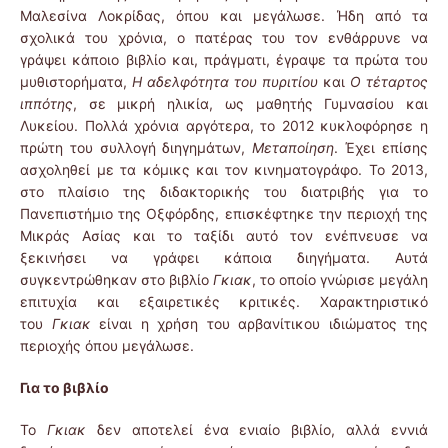
Μαλεσίνα Λοκρίδας, όπου και μεγάλωσε. Ήδη από τα
σχολικά του χρόνια, ο πατέρας του τον ενθάρρυνε να
γράψει κάποιο βιβλίο και, πράγματι, έγραψε τα πρώτα του
μυθιστορήματα,
Η αδελφότητα του πυριτίου
και
Ο τέταρτος
ιππότης
, σε μικρή ηλικία, ως μαθητής Γυμνασίου και
Λυκείου. Πολλά χρόνια αργότερα, το 2012 κυκλοφόρησε η
πρώτη του συλλογή διηγημάτων,
Μεταποίηση
. Έχει επίσης
ασχοληθεί με τα κόμικς και τον κινηματογράφο. Το 2013,
στο πλαίσιο της διδακτορικής του διατριβής για το
Πανεπιστήμιο της Οξφόρδης, επισκέφτηκε την περιοχή της
Μικράς Ασίας και το ταξίδι αυτό τον ενέπνευσε να
ξεκινήσει να γράφει κάποια διηγήματα. Αυτά
συγκεντρώθηκαν στο βιβλίο
Γκιακ
, το οποίο γνώρισε μεγάλη
επιτυχία και εξαιρετικές κριτικές. Χαρακτηριστικό
του
Γκιακ
είναι η χρήση του αρβανίτικου ιδιώματος της
περιοχής όπου μεγάλωσε.
Για το βιβλίο
Το
Γκιακ
δεν αποτελεί ένα ενιαίο βιβλίο, αλλά εννιά