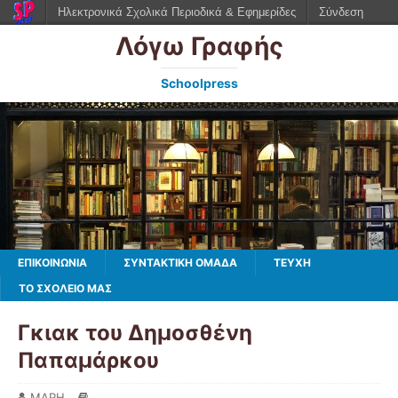
Ηλεκτρονικά Σχολικά Περιοδικά & Εφημερίδες
Σύνδεση
Λόγω Γραφής
Schoolpress
ΕΠΙΚΟΙΝΩΝΙΑ
ΣΥΝΤΑΚΤΙΚΗ ΟΜΑΔΑ
ΤΕΥΧΗ
ΤΟ ΣΧΟΛΕΙΟ ΜΑΣ
Γκιακ του Δημοσθένη
Παπαμάρκου
ΜΑΡΗ