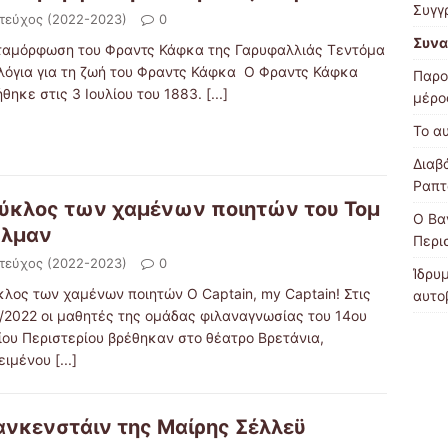
Συγγ
 τεύχος (2022-2023)
0
Συνα
ταμόρφωση του Φραντς Κάφκα της Γαρυφαλλιάς Τεντόμα
 λόγια για τη ζωή του Φραντς Κάφκα O Φραντς Κάφκα
Παρο
θηκε στις 3 Ιουλίου του 1883.
[...]
μέρο
Το α
Διαβ
Ραπτ
ύκλος των χαμένων ποιητών του Τομ
Ο Βα
ύλμαν
Περι
 τεύχος (2022-2023)
0
Ίδρυ
κλος των χαμένων ποιητών O Captain, my Captain! Στις
αυτοβ
2/2022 οι μαθητές της ομάδας φιλαναγνωσίας του 14ου
ίου Περιστερίου βρέθηκαν στο θέατρο Βρετάνια,
ειμένου
[...]
νκενστάιν της Μαίρης Σέλλεϋ