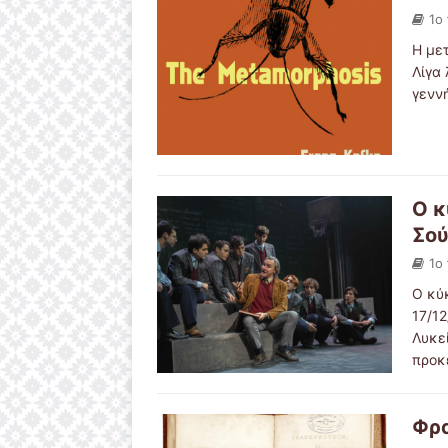
1ο
Η με
Λίγα
γεννή
Ο κ
Σο
1ο
Ο κύ
17/1
Λυκε
προκ
Φρα