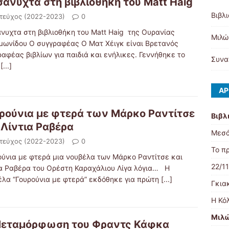
άνυχτα στη βιβλιοθήκη του Matt Haig
Βιβλ
 τεύχος (2022-2023)
0
νυχτα στη βιβλιοθήκη του Matt Haig της Ουρανίας
Μιλώ 
μωνίδου Ο συγγραφέας Ο Ματ Χέιγκ είναι Βρετανός
αφέας βιβλίων για παιδιά και ενήλικες. Γεννήθηκε το
Συνα
5
[...]
ΆΡ
ρούνια με φτερά των Μάρκο Ραντίτσε
Βιβλ
 Λίντια Ραβέρα
Μεσά
 τεύχος (2022-2023)
0
Το π
ούνια με φτερά μια νουβέλα των Μάρκο Ραντίτσε και
22/1
ια Ραβέρα του Ορέστη Καραχάλιου Λίγα λόγια… Η
έλα “Γουρούνια με φτερά” εκδόθηκε για πρώτη
[...]
Γκια
Η Κό
Μιλώ
Μεταμόρφωση του Φραντς Κάφκα