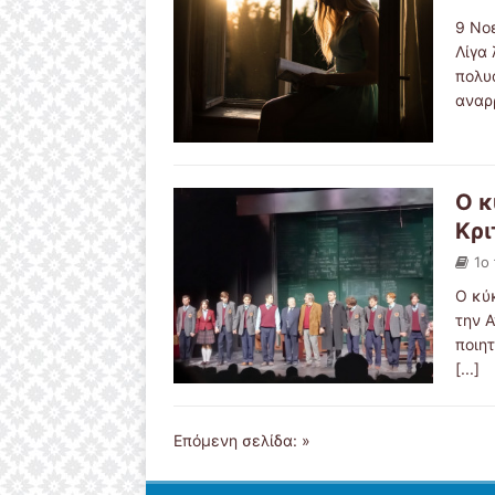
9 Νο
Λίγα 
πολυ
αναρ
Ο κ
Κρι
1ο
Ο κύ
την 
ποιη
[...]
Επόμενη σελίδα: »