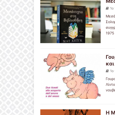
Μεσ
1ο
Μεσά
Σολο
συγγρ
197
Γου
και
1ο
Γουρ
Λίντ
νουβ
Η 