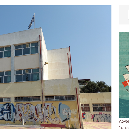
Λόγω
1ο τ