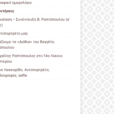
ραφικό ημερολόγιο
ντήσεις
υσίαση – Συνέντευξη Β. Ραπτόπουλου (α΄
ς)
υτοπορτρέτο μας
άζουμε τα «Διόδια» του Βαγγέλη
όπουλου
γγέλης Ραπτόπουλος στο 14ο Λύκειο
στερίου
μα Λασκαρίδη. Αυτοπορτρέτο,
ιογραφία, selfie