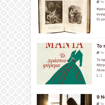
1ο
Φραν
συγγ
Οι γο
Το 
1ο
Το π
Μητρ
Λένα
[...]
9 Ν
1ο