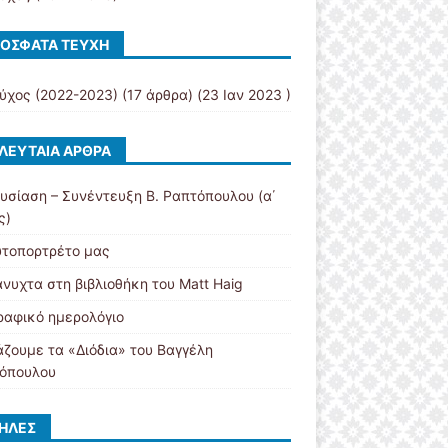
ΌΣΦΑΤΑ ΤΕΎΧΗ
εύχος (2022-2023)
(17 άρθρα) (23 Ιαν 2023 )
ΛΕΥΤΑΊΑ ΆΡΘΡΑ
υσίαση – Συνέντευξη Β. Ραπτόπουλου (α΄
ς)
υτοπορτρέτο μας
νυχτα στη βιβλιοθήκη του Matt Haig
ραφικό ημερολόγιο
άζουμε τα «Διόδια» του Βαγγέλη
όπουλου
ΉΛΕΣ