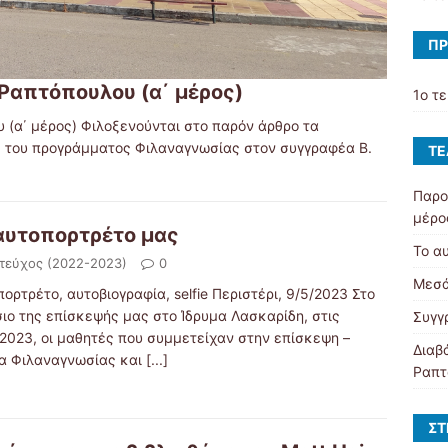
ΠΡ
 Ραπτόπουλου (α΄ μέρος)
1ο τ
(α΄ μέρος) Φιλοξενούνται στο παρόν άρθρο τα
 του προγράμματος Φιλαναγνωσίας στον συγγραφέα Β.
ΤΕ
Παρο
μέρο
αυτοπορτρέτο μας
Το α
 τεύχος (2022-2023)
0
Μεσά
ορτρέτο, αυτοβιογραφία, selfie Περιστέρι, 9/5/2023 Στο
σιο της επίσκεψής μας στο Ίδρυμα Λασκαρίδη, στις
Συγγ
/2023, οι μαθητές που συμμετείχαν στην επίσκεψη –
Διαβ
α Φιλαναγνωσίας και
[...]
Ραπτ
ΣΤ