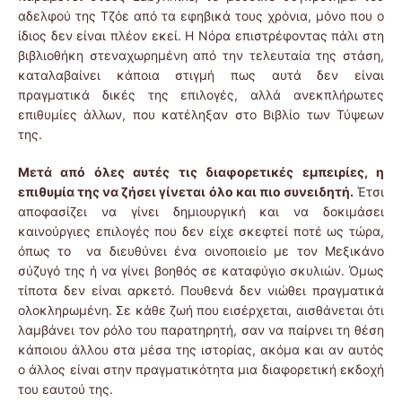
αδελφού της Τζόε από τα εφηβικά τους χρόνια, μόνο που ο
ίδιος δεν είναι πλέον εκεί. Η Νόρα επιστρέφοντας πάλι στη
βιβλιοθήκη στεναχωρημένη από την τελευταία της στάση,
καταλαβαίνει κάποια στιγμή πως αυτά δεν είναι
πραγματικά δικές της επιλογές, αλλά ανεκπλήρωτες
επιθυμίες άλλων, που κατέληξαν στο Βιβλίο των Τύψεων
της.
Μετά από όλες αυτές τις διαφορετικές εμπειρίες, η
επιθυμία της να ζήσει γίνεται όλο και πιο συνειδητή.
Έτσι
αποφασίζει να γίνει δημιουργική και να δοκιμάσει
καινούργιες επιλογές που δεν είχε σκεφτεί ποτέ ως τώρα,
όπως το να διευθύνει ένα οινοποιείο με τον Μεξικάνο
σύζυγό της ή να γίνει βοηθός σε καταφύγιο σκυλιών. Όμως
τίποτα δεν είναι αρκετό. Πουθενά δεν νιώθει πραγματικά
ολοκληρωμένη. Σε κάθε ζωή που εισέρχεται, αισθάνεται ότι
λαμβάνει τον ρόλο του παρατηρητή, σαν να παίρνει τη θέση
κάποιου άλλου στα μέσα της ιστορίας, ακόμα και αν αυτός
ο άλλος είναι στην πραγματικότητα μια διαφορετική εκδοχή
του εαυτού της.