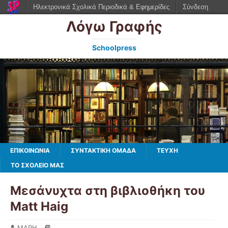
Ηλεκτρονικά Σχολικά Περιοδικά & Εφημερίδες
Σύνδεση
Λόγω Γραφής
Schoolpress
ΕΠΙΚΟΙΝΩΝΙΑ
ΣΥΝΤΑΚΤΙΚΗ ΟΜΑΔΑ
ΤΕΥΧΗ
ΤΟ ΣΧΟΛΕΙΟ ΜΑΣ
Μεσάνυχτα στη βιβλιοθήκη του
Matt Haig
ΜΑΡΗ