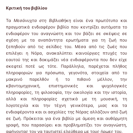
Κριτική του βιβλίου
Τα
Μεσάνυχτα στη Βιβλιοθήκη
είναι ένα πρωτότυπο και
πραγματικά ενδιαφέρον βιβλίο που κεντρίζει αυτόματα το
ενδιαφέρον του αναγνώστη και τον βάζει σε σκέψεις σε
σχέση με τα αναπάντητα ερωτήματα για τη ζωή που
ξεπηδούν από τις σελίδες του. Μέσα από τις ζωές που
επιλέγει η Νόρα, ανακαλύπτει καινούργιες πτυχές του
εαυτού της και δοκιμάζει νέα ενδιαφέροντα που δεν είχε
σκεφτεί ποτέ ως τότε. Παράλληλα, παρέχεται πλήθος
πληροφοριών για πρόσωπα, γεγονότα, στοιχεία από το
μακρινό παρελθόν ή το πιθανό μέλλον, την
κβαντομηχανική, επιστημονικές και ψυχολογικές
πληροφορίες, τη φιλοσοφία, την οικολογία και την ιστορία,
αλλά και πληροφορίες σχετικά με τη μουσική, τη
λογοτεχνία και την τέχνη γενικότερα, μιας και τα
ενδιαφέροντα και οι ασχολίες της Νόρας αλλάζουν από ζωή
σε ζωή. Πρόκειται για ένα βιβλίο με άμεση και αυθόρμητη
γραφή, που παρασύρει και προβληματίζει τον αναγνώστη,
αφήνοντας τον να ταυτιστεί ελεύθερα με τους ήρωες του.