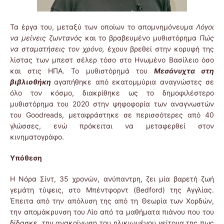
Τα έργα του, μεταξύ των οποίων το απομνημόνευμα
Λόγοι
να μείνεις ζωντανός
και το βραβευμένο μυθιστόρημα
Πώς
να σταματήσεις τον χρόνο,
έχουν βρεθεί στην κορυφή της
λίστας των μπεστ σέλερ τόσο στο Ηνωμένο Βασίλειο όσο
και στις ΗΠΑ. Το μυθιστόρημά του
Μεσάνυχτα στη
βιβλιοθήκη
αγαπήθηκε από εκατομμύρια αναγνώστες σε
όλο τον κόσμο, διακρίθηκε ως το δημοφιλέστερο
μυθιστόρημα του 2020 στην ψηφοφορία των αναγνωστών
του Goodreads, μεταφράστηκε σε περισσότερες από 40
γλώσσες, ενώ πρόκειται να μεταφερθεί στον
κινηματογράφο.
Υπόθεση
Η Νόρα Σίντ, 35 χρονών, ανύπαντρη, ζει μία βαρετή ζωή
γεμάτη τύψεις, στο Μπέντφορντ (Bedford) της Αγγλίας.
Έπειτα από την απόλυση της από τη Θεωρία των Χορδών,
την απομάκρυνση του Λίο από τα μαθήματα πιάνου που του
δίδασκε, την ανακοίνωση του ηλικιωμένου γείτονα της πως