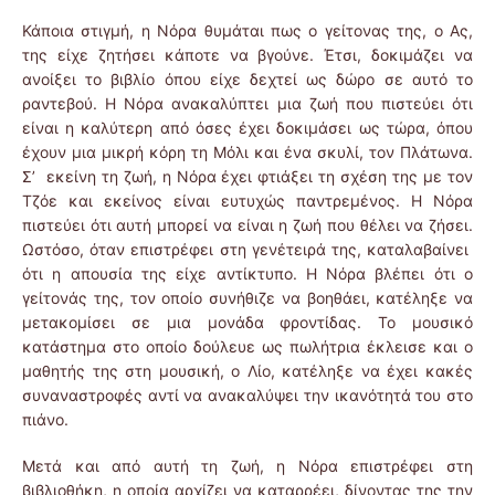
Κάποια στιγμή, η Νόρα θυμάται πως ο γείτονας της, ο Ας,
της είχε ζητήσει κάποτε να βγούνε. Έτσι, δοκιμάζει να
ανοίξει το βιβλίο όπου είχε δεχτεί ως δώρο σε αυτό το
ραντεβού. Η Νόρα ανακαλύπτει μια ζωή που πιστεύει ότι
είναι η καλύτερη από όσες έχει δοκιμάσει ως τώρα, όπου
έχουν μια μικρή κόρη τη Μόλι και ένα σκυλί, τον Πλάτωνα.
Σ’ εκείνη τη ζωή, η Νόρα έχει φτιάξει τη σχέση της με τον
Τζόε και εκείνος είναι ευτυχώς παντρεμένος. Η Νόρα
πιστεύει ότι αυτή μπορεί να είναι η ζωή που θέλει να ζήσει.
Ωστόσο, όταν επιστρέφει στη γενέτειρά της, καταλαβαίνει
ότι η απουσία της είχε αντίκτυπο. Η Νόρα βλέπει ότι ο
γείτονάς της, τον οποίο συνήθιζε να βοηθάει, κατέληξε να
μετακομίσει σε μια μονάδα φροντίδας. Το μουσικό
κατάστημα στο οποίο δούλευε ως πωλήτρια έκλεισε και ο
μαθητής της στη μουσική, ο Λίο, κατέληξε να έχει κακές
συναναστροφές αντί να ανακαλύψει την ικανότητά του στο
πιάνο.
Μετά και από αυτή τη ζωή, η Νόρα επιστρέφει στη
βιβλιοθήκη, η οποία αρχίζει να καταρρέει, δίνοντας της την