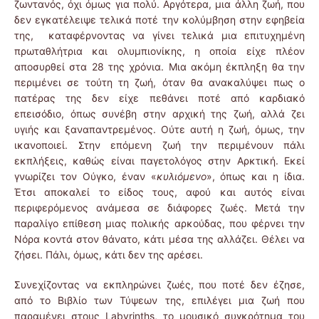
ζωντανός, όχι όμως για πολύ. Αργότερα, μια άλλη ζωή, που
δεν εγκατέλειψε τελικά ποτέ την κολύμβηση στην εφηβεία
της, καταφέρνοντας να γίνει τελικά μια επιτυχημένη
πρωταθλήτρια και ολυμπιονίκης, η οποία είχε πλέον
αποσυρθεί στα 28 της χρόνια. Μια ακόμη έκπληξη θα την
περιμένει σε τούτη τη ζωή, όταν θα ανακαλύψει πως ο
πατέρας της δεν είχε πεθάνει ποτέ από καρδιακό
επεισόδιο, όπως συνέβη στην αρχική της ζωή, αλλά ζει
υγιής και ξαναπαντρεμένος. Ούτε αυτή η ζωή, όμως, την
ικανοποιεί. Στην επόμενη ζωή την περιμένουν πάλι
εκπλήξεις, καθώς είναι παγετολόγος στην Αρκτική. Εκεί
γνωρίζει τον Ούγκο, έναν «
κυλιόμενο
», όπως και η ίδια.
Έτσι αποκαλεί το είδος τους, αφού και αυτός είναι
περιφερόμενος ανάμεσα σε διάφορες ζωές. Μετά την
παραλίγο επίθεση μιας πολικής αρκούδας, που φέρνει την
Νόρα κοντά στον θάνατο, κάτι μέσα της αλλάζει. Θέλει να
ζήσει. Πάλι, όμως, κάτι δεν της αρέσει.
Συνεχίζοντας να εκπληρώνει ζωές, που ποτέ δεν έζησε,
από το Βιβλίο των Τύψεων της, επιλέγει μια ζωή που
παραμένει στους Labyrinths, το μουσικό συγκρότημα του