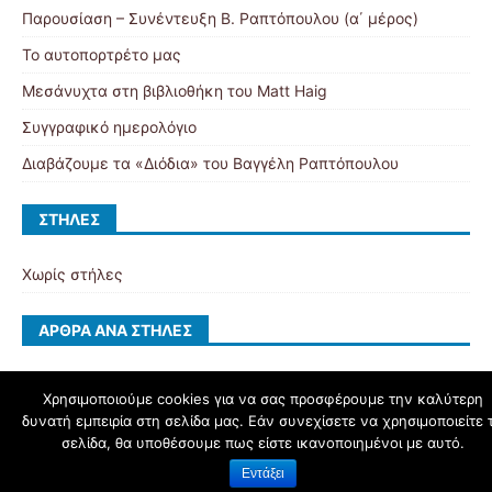
Παρουσίαση – Συνέντευξη Β. Ραπτόπουλου (α΄ μέρος)
Το αυτοπορτρέτο μας
Μεσάνυχτα στη βιβλιοθήκη του Matt Haig
Συγγραφικό ημερολόγιο
Διαβάζουμε τα «Διόδια» του Βαγγέλη Ραπτόπουλου
ΣΤΉΛΕΣ
Χωρίς στήλες
ΆΡΘΡΑ ΑΝΆ ΣΤΉΛΕΣ
Χρησιμοποιούμε cookies για να σας προσφέρουμε την καλύτερη
δυνατή εμπειρία στη σελίδα μας. Εάν συνεχίσετε να χρησιμοποιείτε 
schoolpress.sch.gr
σελίδα, θα υποθέσουμε πως είστε ικανοποιημένοι με αυτό.
Εντάξει
Όροι Χρήσης schoolpress.sch.gr
|
Δήλωση προσβασιμότητας