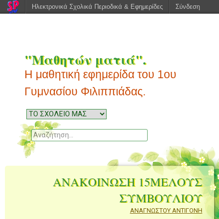
Ηλεκτρονικά Σχολικά Περιοδικά & Εφημερίδες
Σύνδεση
"Μαθητών ματιά".
Η μαθητική εφημερίδα του 1ου
Γυμνασίου Φιλιππιάδας.
Μενού
Μεταπηδήστε
στο
Αναζητηση
περιεχόμενο
ΑΝΑΚΟΙΝΩΣΗ 15ΜΕΛΟΥΣ
ΣΥΜΒΟΥΛΙΟΥ
ΑΝΑΓΝΩΣΤΟΥ ΑΝΤΙΓΟΝΗ