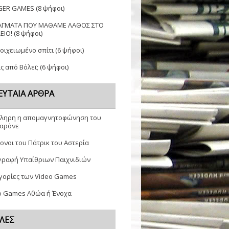
GER GAMES
(8 ψήφοι)
ΑΓΜΑΤΑ ΠΟΥ ΜΑΘΑΜΕ ΛΑΘΟΣ ΣΤΟ
ΕΙΟ!
(8 ψήφοι)
τοιχειωμένο σπίτι
(6 ψήφοι)
ς από Βόλεϊ;
(6 ψήφοι)
ΕΥΤΑΊΑ ΆΡΘΡΑ
ληρη η απομαγνητοφώνηση του
αρόνε
ονοι του Πάτρικ του Αστερία
γραφή Υπαίθριων Παιχνιδιών
γορίες των Video Games
o Games Αθώα ή Ένοχα
ΛΕΣ