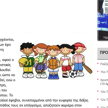
χέονται,
ων έχει
 τη
ΠΡΌ
, αφού ο
Παίζε
ιστικός
ολουθεί
15ο 
σι ώστε να
Χρισ
θεί, ενώ ο
(10 ά
τρη,
 του
13ο 
ώπου. Το
12o 
πολλοί έφηβοι, συνεπαρμένοι από την ευφορία της δόξας
 πάθος τους σε επάγγελμα, αποζητούν καριέρα στον
11ο 