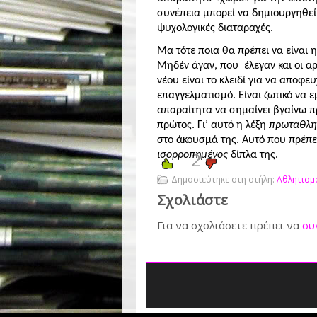
συνέπεια μπορεί να δημιουργηθεί
ψυχολογικές διαταραχές.
Μα τότε ποια θα πρέπει να είναι 
Μηδέν άγαν, που
έλεγαν και οι 
νέου είναι το κλειδί για να αποφ
επαγγελματισμό. Είναι ζωτικό να
απαραίτητα να σημαίνει βγαίνω π
πρώτος. Γι’ αυτό η λέξη
πρωταθλη
στο άκουσμά της. Αυτό που πρέπει
2
ισορροπημένος
δίπλα της.
Δημοσιεύτηκε στη στήλη:
Αθλητισμό
Σχολιάστε
Για να σχολιάσετε πρέπει να
συ