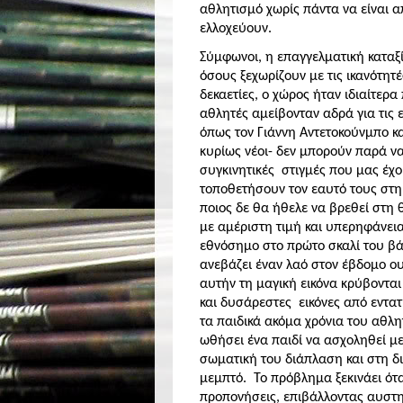
αθλητισμό χωρίς πάντα να είναι 
ελλοχεύουν.
Σύμφωνοι, η επαγγελματική καταξ
όσους ξεχωρίζουν με τις ικανότητέ
δεκαετίες, ο χώρος ήταν ιδιαίτερ
αθλητές αμείβονταν αδρά για τις 
όπως τον Γιάννη Αντετοκούνμπο κα
κυρίως νέοι- δεν
μπορούν παρά να
συγκινητικές
στιγμές που μας έχο
τοποθετήσουν τον εαυτό τους στη
ποιος δε θα ήθελε να βρεθεί στη 
με αμέριστη τιμή και υπερηφάνεια
εθνόσημο στο πρώτο σκαλί του β
ανεβάζει έναν λαό στον έβδομο ο
αυτήν τη μαγική εικόνα κρύβονται
και δυσάρεστες
εικόνες από εντα
τα παιδικά ακόμα χρόνια του αθλ
ωθήσει ένα παιδί να ασχοληθεί 
σωματική του διάπλαση και στη 
μεμπτό.
Το πρόβλημα ξεκινάει ότα
προπονήσεις, επιβάλλοντας αυστηρ