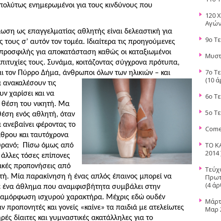
απολύτως ενημερωμένοι για τους κινδύνους που
120 
Αγών
ίωση ως επαγγελματίας αθλητής είναι δελεαστική για
9ο Τ
ς τους σ’ αυτόν τον τομέα. Ιδιαίτερα τις προηγούμενες
α προσφιλής για αποκατάσταση καθώς οι καταξιωμένοι
Μυστ
επιτυχίες τους. Συνάμα, κοιτάζοντας σύγχρονα πρότυπα,
7o Tε
ι τον Πύρρο Δήμα, άνθρωποι όλων των ηλικιών – και
(10 ά
 ανακαλέσουν τις
υν χαρίσει και να
6ο Τ
 θέση του νικητή. Μα
5ο Τ
θέση ενός αθλητή, όταν
 ανεβαίνει φέροντας το
Come
άθρου και ταυτόχρονα
ΤΟ Κ
υρανό;
Πίσω όμως από
2014 
 άλλες τόσες επίπονες
τικές προπονήσεις από
Τεύχ
ητή. Μία παρακίνηση ή ένας απλός έπαινος μπορεί να
Πρωτ
(4 άρ
με ένα άθλημα που αναμφισβήτητα συμβάλει στην
διαμόρφωση ισχυρού χαρακτήρα. Μέχρις εδώ ουδέν
Μάρτ
ν προπονητές και γονείς «καίνε» τα παιδιά με ατελείωτες
Μαρ 2
ές δίαιτες και γυμναστικές ακατάλληλες για το