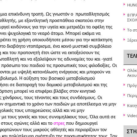
HUN
ι μια επικίνδυνη τροπή. Ως γνωστόν ο
πρωταθλητισμός
8 ΠΡ
ΣΧΟΛ
αθλητής, με εξαντλητική προσπάθεια σκοπεύει στην
γεί κινδύνους για την υγεία και μετριάζει τα οφέλη της
Το σ
νει ψυχολογικά το νεαρό άτομο. Μπορεί ακόμα να
Ξέρει
τρέπει τη
χρήση οποιουδήποτε μέσου για την κατάκτηση
το διαβόητο ντοπάρισμα, ένα κοινό μυστικό συμβόλαιο
ή και του προπονητή έτσι ώστε να εκτοξεύσουν τις
ΤΕΛ
ταθλητή και να εξαλείψουν τις αδυναμίες του και -γιατί
ο πρόσωπο του παιδιού τις προσωπικές τους φιλοδοξίες. Οι
Ολόκ
ζονται με υψηλή κατανάλωση ενέργειας και μπορούν να
Ακου
αβολισμό. Η αύξηση του βασικού μεταβολισμού
γήσει σε διαταραχή του δομικού μεταβολισμού και της
Πρόγ
ρτιση μπορεί να επιφέρει βλάβες στον κινητικό
Περι
 χόνδρους, τους τένοντες και τους συνδέσμους. Οι
ν σημαντικά το χρόνο των παιδιών με αποτέλεσμα να μην
Κατη
χολικές τους υποχρεώσεις αλλά και να μην
Vide
με τους γονείς και τους συνομηλίκους τους. Όλα αυτά σε
 στους αγώνες αλλά και το
στρες
που δημιουργεί
ορτώνουν τους μικρούς αθλητές και περιορίζουν τον
ΣΤΉ
ή και πολύπλευρη ανάπτυξη της προσωπικότητας τους. Σαν