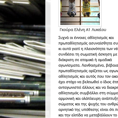
Γκούρα Ελένη Α1 Λυκείου
Συχνά οι έννοιες αθλητισμός και
πρωταθλητισμός ασυναίσθητα συγ
κι αυτό γιατί η
πλειονότητα των νέ
συνδέσει τη σωματική άσκηση με
διάκριση σε ατομικά ή ομαδικά
αγωνίσματα. Λανθασμένα, βέβαια
πρωταθλητισμός ορίζεται ως αγων
αθλητισμός και αυτός που τον ακ
έχει στόχο να βελτιωθεί ο ίδιος έτ
ανταγωνιστεί άλλους και να διακρι
αθλητισμός συμβάλλει στη σύμμε
αρμονική και ολόπλευρη ανάπτυξη
σώματος και της ψυχής του ανθρ
αρνητικό της υπόθεσης είναι ότι 
και την ελπίδα να μεταβάλλουν το