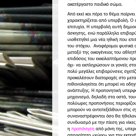
ακατέργαστο παιδικό σώμα.
Από εκεί και πέρα το θέμα παίρνε
χαρακτηρίζεται από υπερβολή. Ο 
επιτυχία. Η υπερβολή αυτή δημιουρ
άσκησης, ενώ παράλληλα επιβαρύ
υιοθετηθεί μια νέα ηθική που επι
του στόχου
.
Αναφέρομαι φυσικά σ
μεταξύ της οικογένειας του αθλητ
επιδόσεις του εκκολαπτόμενου πρω
όχι- να εκπληρώσουν οι γονείς στ
πολύ μεγάλες επιβαρύνσεις σχετί
προκαλέσουν διαταραχές στο μετ
πιθανολογείται ότι μπορεί να οδη
ανάπτυξης. Η προπονητική υπερφό
μηχανισμό, δηλαδή στα οστά, τους
πολύωρες προπονήσεις περιορίζου
μπορούν να αντεπεξέλθουν στις σ
συναναστρέφονται όσο θα ήθελαν 
συνδυασμό με την πίεση για νίκες
η
προπόνηση
από μόνη της, υπερφ
απαραίτητο «χώρο» για την εκτεν