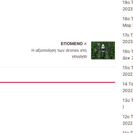
19ο 
2023
18ο 
Μαρ 
17ο 
2023
ΕΠΌΜΕΝΟ
Η αξιοποίηση των drones στη
16ο 
γεωργία
Δεκ 
15o 
2022 
14 T
2022 
13ο 
)
12ο 
2022 
11o 