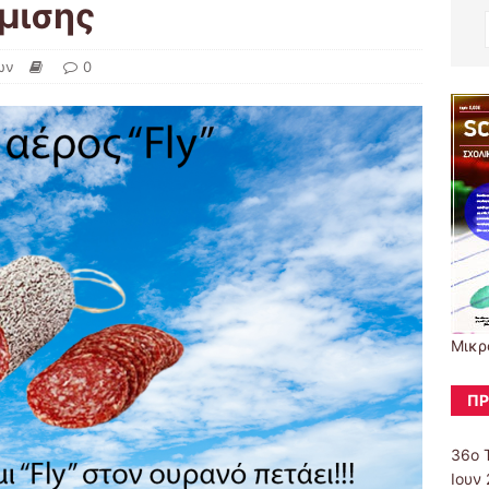
μισης
ων
0
Μικρ
ΠΡ
36ο 
Ιουν 