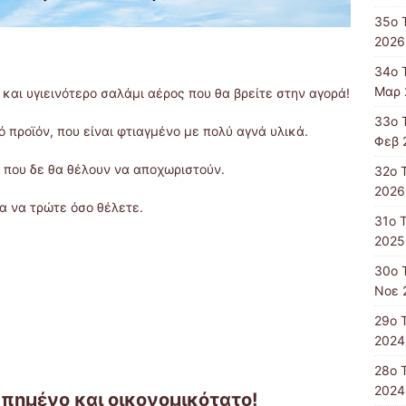
35ο 
2026
34ο 
Μαρ 
ο και υγιεινότερο σαλάμι αέρος που θα βρείτε στην αγορά!
33ο 
κό προϊόν, που είναι φτιαγμένο με πολύ αγνά υλικά.
Φεβ 
, που δε θα θέλουν να αποχωριστούν.
32ο 
2026
ια να τρώτε όσο θέλετε.
31ο 
2025
30ο 
Νοε 
29ο 
2024
28ο 
2024
απημένο και οικονομικότατο!