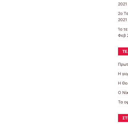
2021 
2o T
2021 
1ο τ
Φεβ 
ΤΕ
Πρωτ
Η γι
Η Θε
Ο Νί
Τα ο
ΣΤ