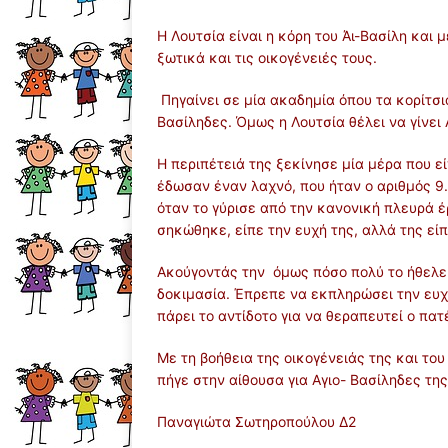
Η Λουτσία είναι η κόρη του Άι-Βασίλη και 
ξωτικά και τις οικογένειές τους.
Πηγαίνει σε μία ακαδημία όπου τα κορίτσια
Βασίληδες. Όμως η Λουτσία θέλει να γίνει 
Η περιπέτειά της ξεκίνησε μία μέρα που είχ
έδωσαν έναν λαχνό, που ήταν ο αριθμός 9
όταν το γύρισε από την κανονική πλευρά έ
σηκώθηκε, είπε την ευχή της, αλλά της εί
Ακούγοντάς την όμως πόσο πολύ το ήθελε 
δοκιμασία. Έπρεπε να εκπληρώσει την ευχή
πάρει το αντίδοτο για να θεραπευτεί ο πατ
Με τη βοήθεια της οικογένειάς της και το
πήγε στην αίθουσα για Αγιο- Βασίληδες τη
Παναγιώτα Σωτηροπούλου Δ2