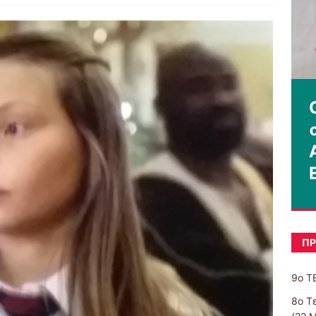
ΠΡ
9ο Τ
8o Τ