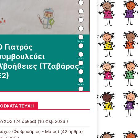
Ο Γιατρός
συμβουλεύει
Α’βοήθειες (Τζαβάρας
Ε2)
ΌΣΦΑΤΑ ΤΕΎΧΗ
ΕΥΧΟΣ
(24 άρθρα) (16 Φεβ 2026 )
εύχος (Φεβρουάριος - Μάιος)
(42 άρθρα)