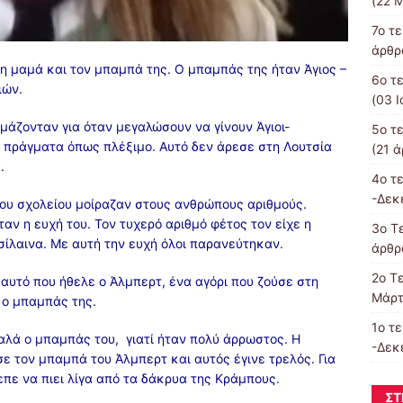
(22 Μ
7o τ
άρθρα
τη μαμά και τον μπαμπά της. Ο μπαμπάς της ήταν Άγιος –
6ο τ
ιών.
(03 Ι
ιμάζονταν για όταν μεγαλώσουν να γίνουν Άγιοι-
5ο τ
 πράγματα όπως πλέξιμο. Αυτό δεν άρεσε στη Λουτσία
(21 ά
.
4o τ
-Δεκ
του σχολείου μοίραζαν στους ανθρώπους αριθμούς.
αν η ευχή του. Τον τυχερό αριθμό φέτος τον είχε η
3o Τε
ασίλαινα. Με αυτή την ευχή όλοι παρανεύτηκαν.
άρθρα
2o Τ
αυτό που ήθελε ο Άλμπερτ, ένα αγόρι που ζούσε στη
Μάρτ
ε ο μπαμπάς της.
1ο τ
καλά ο μπαμπάς του, γιατί ήταν πολύ άρρωστος. Η
-Δεκ
ε τον μπαμπά του Άλμπερτ και αυτός έγινε τρελός. Για
επε να πιει λίγα από τα δάκρυα της Κράμπους.
ΣΤ