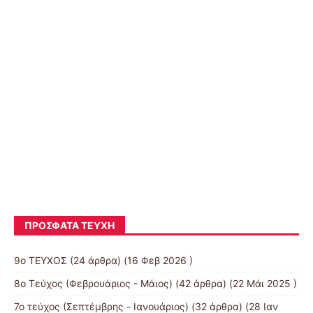
Το καπλάνι της βιτρίνας [ Μαρίνια
Πασσά ] E’2
ΠΡΌΣΦΑΤΑ ΤΕΎΧΗ
9ο ΤΕΥΧΟΣ
(24 άρθρα) (16 Φεβ 2026 )
8o Τεύχος (Φεβρουάριος - Μάιος)
(42 άρθρα) (22 Μάι 2025 )
7o τεύχος (Σεπτέμβρης - Ιανουάριος)
(32 άρθρα) (28 Ιαν