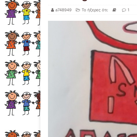
a748949
Το ήξερες ότι:
1