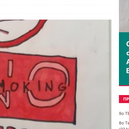
ΠΡ
9ο Τ
8o Τ