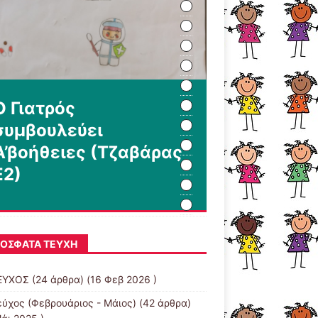
Ο Γιατρός
συμβουλεύει
Α’βοήθειες (Τζαβάρας
Ε2)
ΌΣΦΑΤΑ ΤΕΎΧΗ
ΕΥΧΟΣ
(24 άρθρα) (16 Φεβ 2026 )
εύχος (Φεβρουάριος - Μάιος)
(42 άρθρα)