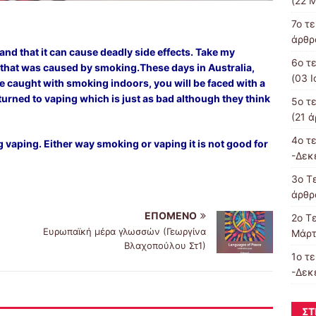
(22 Μ
7o τ
άρθρα
nd that it can cause deadly side effects. Take my
6ο τ
that was caused by smoking.These days in Australia,
(03 Ι
are caught with smoking indoors, you will be faced with a
turned to vaping which is just as bad although they think
5ο τ
(21 ά
4o τ
aping. Either way smoking or vaping it is not good for
-Δεκ
3o Τε
άρθρα
ΕΠΌΜΕΝΟ
2o Τ
Ευρωπαϊκή μέρα γλωσσών (Γεωργίνα
Μάρτ
Βλαχοπούλου Στ1)
1ο τ
-Δεκ
ΣΤ