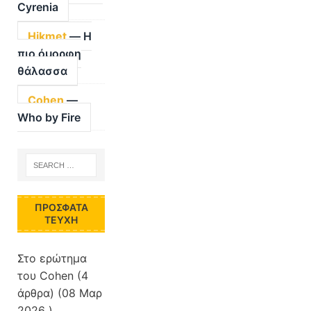
Cyrenia
Hikmet
— Η
πιο όμορφη
θάλασσα
Cohen
—
Who by Fire
ΠΡΌΣΦΑΤΑ
ΤΕΎΧΗ
Στο ερώτημα
του Cohen
(4
άρθρα) (08 Μαρ
2026 )