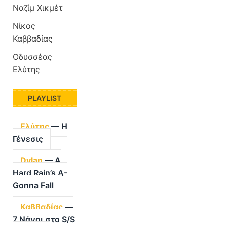
Ναζίμ Χικμέτ
Νίκος
Καββαδίας
Οδυσσέας
Ελύτης
PLAYLIST
Ελύτης
— Η
Γένεσις
Dylan
— A
Hard Rain’s A-
Gonna Fall
Καββαδίας
—
7 Νάνοι στο S/S