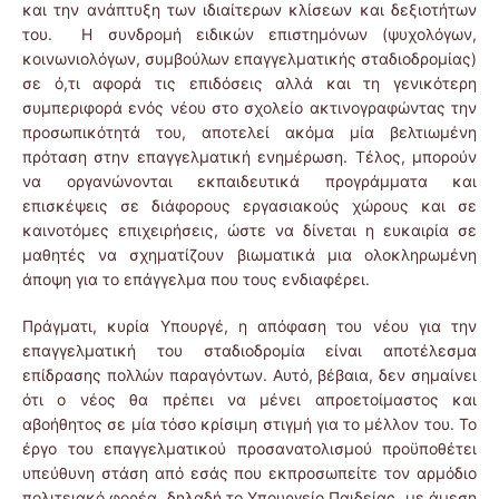
και την ανάπτυξη των ιδιαίτερων κλίσεων και δεξιοτήτων
του. Η συνδρομή ειδικών επιστημόνων (ψυχολόγων,
κοινωνιολόγων, συμβούλων επαγγελματικής σταδιοδρομίας)
σε ό,τι αφορά τις επιδόσεις αλλά και τη γενικότερη
συμπεριφορά ενός νέου στο σχολείο ακτινογραφώντας την
προσωπικότητά του, αποτελεί ακόμα μία βελτιωμένη
πρόταση στην επαγγελματική ενημέρωση. Τέλος, μπορούν
να οργανώνονται εκπαιδευτικά προγράμματα και
επισκέψεις σε διάφορους εργασιακούς χώρους και σε
καινοτόμες επιχειρήσεις, ώστε να δίνεται η ευκαιρία σε
μαθητές να σχηματίζουν βιωματικά μια ολοκληρωμένη
άποψη για το επάγγελμα που τους ενδιαφέρει.
Πράγματι, κυρία Υπουργέ, η απόφαση του νέου για την
επαγγελματική του σταδιοδρομία είναι αποτέλεσμα
επίδρασης πολλών παραγόντων. Αυτό, βέβαια, δεν σημαίνει
ότι ο νέος θα πρέπει να μένει απροετοίμαστος και
αβοήθητος σε μία τόσο κρίσιμη στιγμή για το μέλλον του. Το
έργο του επαγγελματικού προσανατολισμού προϋποθέτει
υπεύθυνη στάση από εσάς που εκπροσωπείτε τον αρμόδιο
πολιτειακό φορέα, δηλαδή το Υπουργείο Παιδείας, με άμεση