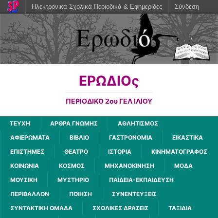
Ηλεκτρονικά Σχολικά Περιοδικά & Εφημερίδες
Σύνδεση
ΕΡΩΔΙΟς
ΠΕΡΙΟΔΙΚΟ 2ου ΓΕΛ ΙΛΙΟΥ
ΤΕΥΧΗ
ΑΡΘΡΑ ΓΝΩΜΗΣ
ΑΘΛΗΤΙΣΜΟΣ
ΑΦΙΕΡΩΜΑΤΑ
ΒΙΒΛΙΟ
ΓΑΣΤΡΟΝΟΜΙΑ
ΕΙΚΑΣΤΙΚΑ
ΕΠΙΣΤΗΜΕΣ
ΘΕΑΤΡΟ
ΙΣΤΟΡΙΑ
ΚΙΝΗΜΑΤΟΓΡΑΦΟΣ
ΚΟΙΝΩΝΙΑ
ΚΟΣΜΟΣ
ΜΗΧΑΝΟΚΙΝΗΣΗ
ΜΟΔΑ
ΜΟΥΣΙΚΗ
ΜΥΣΤΗΡΙΟ
ΠΑΙΔΕΙΑ-ΕΚΠΑΙΔΕΥΣΗ
ΠΕΡΙΒΑΛΛΟΝ
ΠΟΙΗΣΗ
ΣΥΝΕΝΤΕΥΞΕΙΣ
ΣΥΝΤΑΚΤΙΚΗ ΟΜΑΔΑ
ΣΧΟΛΙΚΕΣ ΔΡΑΣΕΙΣ
ΤΑΞΙΔΙΑ