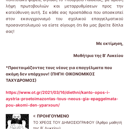
λήψη πρωτοβουλιών και μεταρρυθμίσεων προς την
κατεύθυνση αυτή. Σε κάθε σας προσπάθεια που αποσκοπεί
στον εκσυγχρονισμό του σχολικού επαγγελματικού
προσανατολισμού να είστε σίγουρη ότι θα μας βρείτε δίπλα
σας!
Με εκτίμηση,
Μαθήτρια της Β’ Λυκείου
*Προετοιμάζοντας τους νέους για επαγγέλματα που
ακόμη δεν υπάρχουν! (ΠΗΓΗ: ΟΙΚΟΝΟΜΙΚΟΣ
ΤΑΧΥΔΡΟΜΟΣ)
https://www.ot.gr/2021/03/16/diethni/kanto-opos-i-
aystria-proetoimazontas-tous-neous-gia-epaggelmata-
pou-akomi-den-yparxoun/
ΠΡΟΗΓΟΎΜΕΝΟ
ΤΟ ΧΡΕΟΣ ΤΟΥ ΔΗΜΟΣΙΟΓΡΑΦΟΥ (Άρθρο μαθητή
της Β΄ Λυκείου)