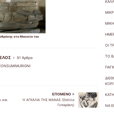
ΚΑΛΛ
ΜΙΚΡ
ΜΙΚΗ
ΗΜΕ
μοθράκης στο Μουσείο του
ΟΙ Τ
ΤΟ Β
ΓΕΛΟΣ
91 Άρθρα
CONSUMIMURIGNI
ΠΑΓΚ
ΔΙΕΘ
ΚΟΡΙ
ΕΠΌΜΕΝΟ
ΚΑΤΗ
 και
Η ΑΓΚΑΛΙΑ ΤΗΣ ΜΑΝΑΣ (Στέλλα
Γυπαράκη)
ΝΑ Ε