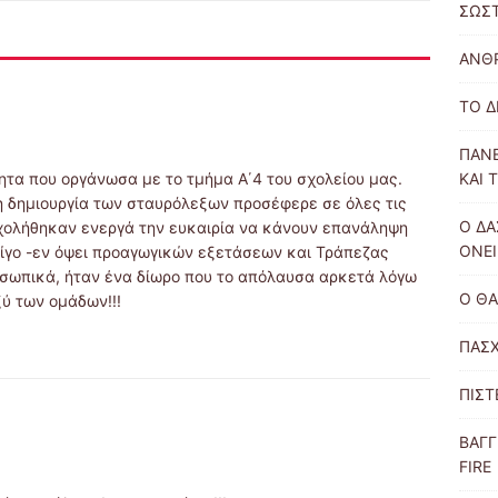
ΣΩΣΤ
ΑΝΘΡ
ΤΟ Δ
ΠΑΝΕ
ΚΑΙ 
ητα που οργάνωσα με το τμήμα Α΄4 του σχολείου μας.
η δημιουργία των σταυρόλεξων προσέφερε σε όλες τις
Ο ΔΑ
σχολήθηκαν ενεργά την ευκαιρία να κάνουν επανάληψη
ΟΝΕΙ
 λίγο -εν όψει προαγωγικών εξετάσεων και Τράπεζας
σωπικά, ήταν ένα δίωρο που το απόλαυσα αρκετά λόγω
Ο ΘΑ
ύ των ομάδων!!!
ΠΑΣΧ
ΠΙΣΤ
ΒΑΓΓ
FIRE