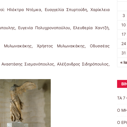
οί: Ηλέκτρα Ντέμκα, Ευαγγελία Σπυρτούδη, Χαρίκλεια
3
10
πουλης, Ευγενία Πολυχρονοπούλου, Ελευθερία Χαντζή,
17
24
ος Μυλωνακάκης, Χρήστος Μυλωνακάκης, Οδυσσέας
31
« Ι
, Αναστάσης Σισμανόπουλος, Αλέξανδρος Σιδηρόπουλος,
ΒΙ
ΤΑ 7
Ο Μ
Ο ΕΡ