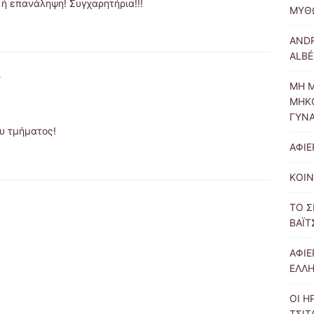
κή επανάληψη! Συγχαρητήρια!!!
ΜΥΘ
ANDR
ALBÉ
ΜΗ Μ
ΜΗΚΟ
ΓΥΝΑ
υ τμήματος!
ΑΦΙ
ΚΟΙΝ
ΤΟ Σ
ΒΑΪΤ
ΑΦΙΕ
ΕΛΛ
ΟΙ Η
ΤΣΙΤ