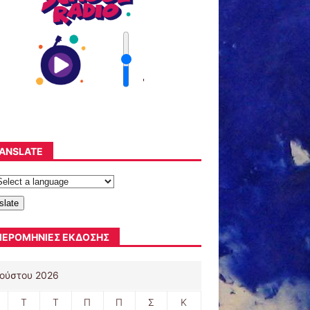
'
ANSLATE
slate
ΕΡΟΜΗΝΊΕΣ ΈΚΔΟΣΗΣ
ούστου 2026
Τ
Τ
Π
Π
Σ
Κ