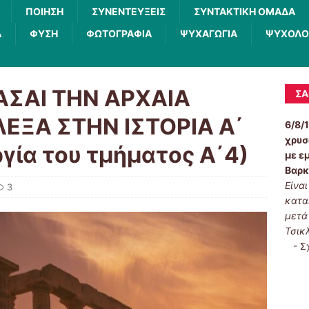
ΠΟΙΗΣΗ
ΣΥΝΕΝΤΕΥΞΕΙΣ
ΣΥΝΤΑΚΤΙΚΗ ΟΜΑΔΑ
Α
ΦΥΣΗ
ΦΩΤΟΓΡΑΦΙΑ
ΨΥΧΑΓΩΓΙΑ
ΨΥΧΟΛΟ
ΣΑΙ ΤΗΝ ΑΡΧΑΙΑ
ΣΑ
ΛΕΞΑ ΣΤΗΝ ΙΣΤΟΡΙΑ Α΄
6/8/
χρυσ
γία του τμήματος Α΄4)
με ε
Βαρκ
Είνα
3
κατα
μετά
Τσικ
-
Σ