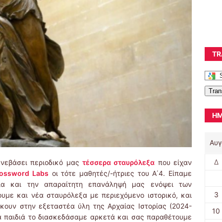
TR
Tran
ΗΜ
Αυγ
Δ
ανεβάσει περιοδικό μας
τέσσερα σταυρόλεξα
που είχαν
ossword Labs
οι τότε μαθητές/-ήτριες του Α΄4. Είπαμε
λα και την απαραίτητη επανάληψή μας ενόψει των
3
υμε και νέα σταυρόλεξα με περιεχόμενο ιστορικό, και
κουν στην εξεταστέα ύλη της Αρχαίας Ιστορίας (2024-
10
α παιδιά το διασκεδάσαμε αρκετά και σας παραθέτουμε