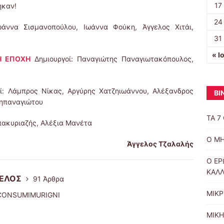
17
ηκαν!
24
ωάννα Σισμανοπούλου, Ιωάννα Φούκη, Άγγελος Χιτάι,
31
« Ι
Η ΕΠΟΧΗ
Δημιουργοί: Παναγιώτης Παναγιωτακόπουλος,
ί: Λάμπρος Νίκας, Αργύρης Χατζηιωάννου, Αλέξανδρος
ΒΙ
ζηπαναγιώτου
ΤΑ 7
πακυριαζής, Αλέξια Μανέτα
Ο Μ
Άγγελος Τζαλαλής
Ο ΕΡ
ΚΑΛΛ
ΓΕΛΟΣ
91 Άρθρα
ΜΙΚΡ
CONSUMIMURIGNI
ΜΙΚΗ