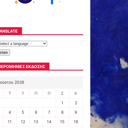
'
ANSLATE
slate
ΕΡΟΜΗΝΊΕΣ ΈΚΔΟΣΗΣ
ούστου 2026
Τ
Τ
Π
Π
Σ
Κ
1
2
4
5
6
7
8
9
11
12
13
14
15
16