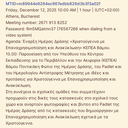
MTID=m89944e9264ec967edbb826d3b3f3a02f
Friday, December 12, 2025 10:00 AM | 1 hour | (UTC+02:00)
Athens, Bucharest
Meeting number: 2671 913 8252
Password: Rm5MQatmn37 (76567286 when dialing from a
video system)
Agenda: Έναρξη Ημέρας Δράσης «Χριστούγεννα με
Επαναχρησιμοποίηση και Ανακύκλωση» ΚΕΠΕΑ Βάμου.
10.00: Παρουσίαση από τον Υπεύθυνο του Κέντρου
Εκπαίδευσης για το Περιβάλλον και την Αειφορία (ΚΕΠΕΑ)
Βάμου Ποντικάκη Φώτιο της Ημέρας Δράσης, του Padlet και
του Ημερολογίου Αντίστροφης Μέτρησης με ιδέες και
προτάσεις για Χριστούγεννα με Επαναχρησιμοποίηση και
Ανακύκλωση.
Στη συνέχεια οι σχολικές ομάδες που συμμετέχουν
προχωρούν στις δικές τους κατασκευές στο σχολικό τους
χώρο και αναρτούν φωτογραφίες και βίντεο στο Padlet της
Ημέρας Δράσης από τις κατασκευές που δημιούργησαν με
Επαναχρησιμοποίηση και Ανακύκλωση σχετικά με τα
Χριστούγεννα.