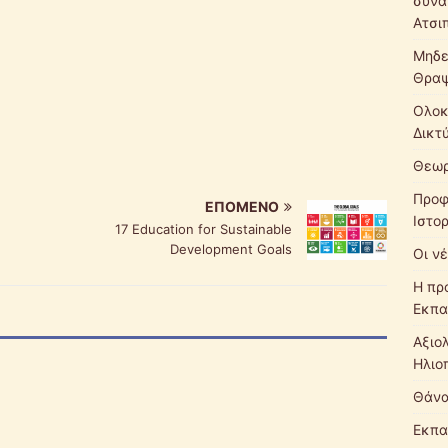
συνά
Ατσι
Μηδε
Θρα
Ολοκ
Δικτ
Θεωρ
Προφ
ΕΠΌΜΕΝΟ
Ιστο
17 Education for Sustainable
Development Goals
Οι νέ
Η πρ
Εκπα
Αξιο
Ηλιο
Θάνα
Εκπα