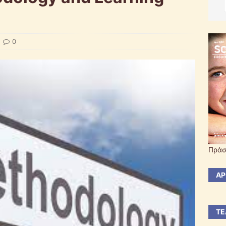
0
Πράσ
ΆΡ
ΤΕ