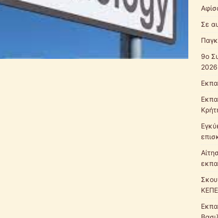
Αφίσ
Σε α
Παγκ
9ο Σ
2026
Εκπα
Εκπα
Κρήτ
Εγκύ
επισ
Αίτη
εκπα
Σκου
ΚΕΠΕ
Εκπα
Βασι