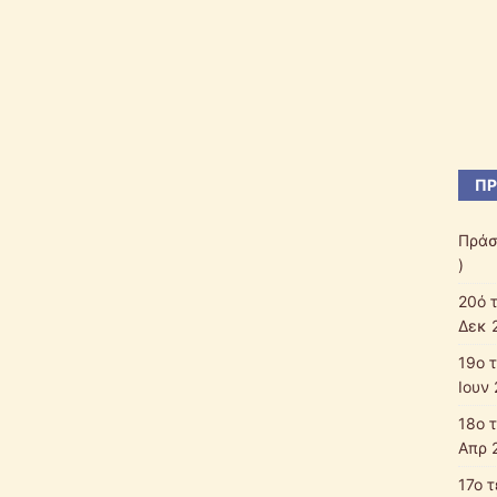
ΠΡ
Πράσ
)
20ό 
Δεκ 
19ο 
Ιουν 
18ο 
Απρ 
17ο 