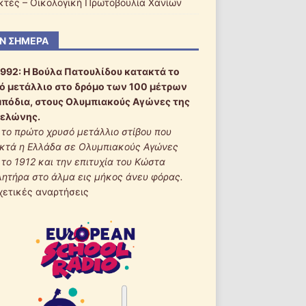
ακτές – Οικολογική Πρωτοβουλία Χανίων
Ν ΣΉΜΕΡΑ
1992:
Η Βούλα Πατουλίδου κατακτά το
ό μετάλλιο στο δρόμο των 100 μέτρων
μπόδια, στους Ολυμπιακούς Αγώνες της
ελώνης.
ι το πρώτο χρυσό μετάλλιο στίβου που
κτά η Ελλάδα σε Ολυμπιακούς Αγώνες
 το 1912 και την επιτυχία του Κώστα
λητήρα στο άλμα εις μήκος άνευ φόρας.
χετικές αναρτήσεις