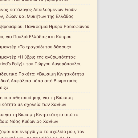
ινος κατάλογος Απειλούμενων Ειδών
ν, Ζώων και Μυκήτων της Ελλάδας
εβρουαρίου: Παγκόσμια Ημέρα Ραδιοφώνου
ός για Πουλιά Ελλάδας και Κύπρου
ιμαντέρ «Το τραγούδι του δάσους»
ιμαντέρ «Η ύβρις της ανθρωπότητας
ind’s Folly)» του Γιώργου Αυγερόπουλου
ιδευτικό Πακέτο: «Βιώσιμη Κινητικότητα
Οδική Ασφάλεια μέσα από Βιωματικές
εις»
η ευαισθητοποίησης για τη Βιώσιμη
τικότητα σε σχολεία των Χανίων
σα για τη Βιώσιμη Κινητικότητα από το
άσιο Νέας Κυδωνίας Χανίων
ομαι και ενεργώ για το σχολείο μου, τον