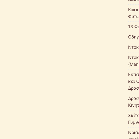
Κόκκ
Φυτώ
13 Φ
Οδηγ
Ντοκ
Ντοκ
(Mank
Εκπα
και 
Δράσ
Δράσ
Κινη
Σκίτ
Γυμν
Νοιάζ