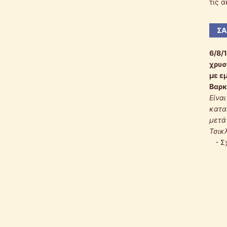
τις 
ΣΑ
6/8/
χρυσ
με ε
Βαρκ
Είνα
κατα
μετά
Τσικ
-
Σ