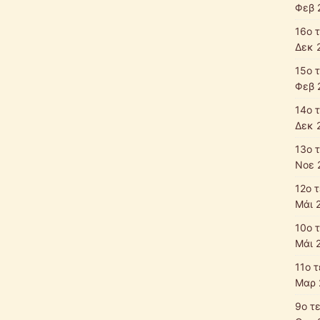
Φεβ 
16ο 
Δεκ 
15ο 
Φεβ 
14ο 
Δεκ 
13ο 
Νοε 
12ο 
Μάι 
10ο 
Μάι 
11ο 
Μαρ 
9ο τ