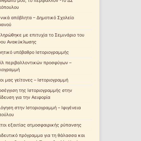
νθρωπό μου, το περιβάλλον -1ο ΔΣ
πόπουλου
νικά απόβλητα – Δημοτικό Σχολείο
ψανού
ληρώθηκε με επιτυχία το Σεμινάριο του
ύου Ανακύκλωσης
ητικό υπόβαθρο Ιστοριογραμμής
ίλ περιβαλλοντικών προσφύγων –
ριογραμμή
οι μας γείτονες – Ιστοριογραμμή
οσέγγιση της Ιστοριογραμμής στην
ίδευση για την Αειφορία
λόγηση στην Ιστοριογραμμή – Ιφιγένεια
πούλου
τοι εξαιτίας ατμοσφαιρικής ρύπανσης
ιδευτικό πρόγραμμα για τη θάλασσα και