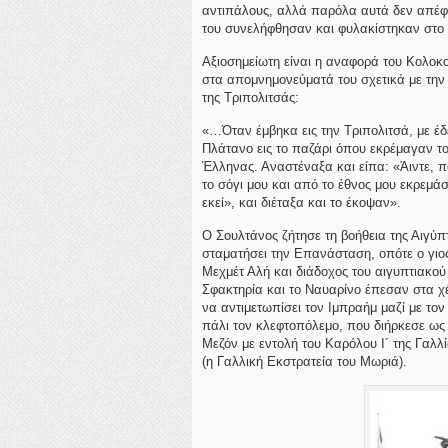
αντιπάλους, αλλά παρόλα αυτά δεν απέφυγ
του συνελήφθησαν και φυλακίστηκαν στο
Αξιοσημείωτη είναι η αναφορά του Κολοκ
στα απομνημονεύματά του σχετικά με τη
της Τριπολιτσάς:
«…Όταν έμβηκα εις την Τριπολιτσά, με έδ
Πλάτανο εις το παζάρι όπου εκρέμαγαν τ
Έλληνας. Αναστέναξα και είπα: «Άιντε, 
το σόγι μου και από το έθνος μου εκρεμά
εκεί», και διέταξα και το έκοψαν».
Ο Σουλτάνος ζήτησε τη βοήθεια της Αιγύπ
σταματήσει την Επανάσταση, οπότε ο γιο
Μεχμέτ Αλή και διάδοχος του αιγυπτιακο
Σφακτηρία και το Ναυαρίνο έπεσαν στα χ
να αντιμετωπίσει τον Ιμπραήμ μαζί με το
πάλι τον κλεφτοπόλεμο, που διήρκεσε ως
Μεζόν με εντολή του Καρόλου Ι´ της Γαλλ
(η Γαλλική Εκστρατεία του Μωριά).