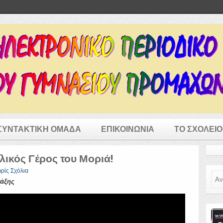
ΣΥΝΤΑΚΤΙΚΗ ΟΜΑΔΑ
ΕΠΙΚΟΙΝΩΝΙΑ
ΤΟ ΣΧΟΛΕΙΟ
λικός Γέρος του Μοριά!
ρίς Σχόλια
Ανα
τάξης