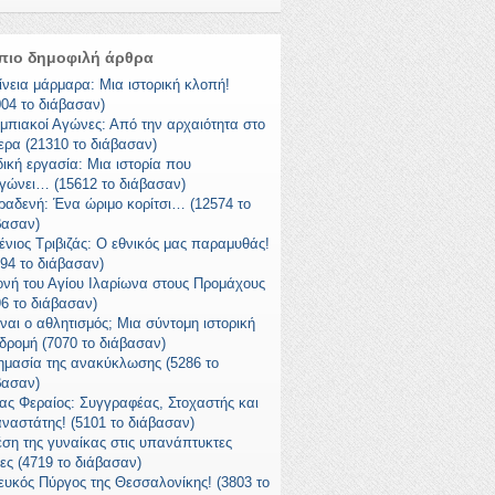
πιο δημοφιλή άρθρα
ίνεια μάρμαρα: Μια ιστορική κλοπή!
004 το διάβασαν)
μπιακοί Αγώνες: Από την αρχαιότητα στο
ερα (21310 το διάβασαν)
δική εργασία: Μια ιστορία που
γώνει… (15612 το διάβασαν)
ραδενή: Ένα ώριμο κορίτσι… (12574 το
βασαν)
ένιος Τριβιζάς: Ο εθνικός μας παραμυθάς!
294 το διάβασαν)
ονή του Αγίου Ιλαρίωνα στους Προμάχους
96 το διάβασαν)
ίναι ο αθλητισμός; Μια σύντομη ιστορική
δρομή (7070 το διάβασαν)
ημασία της ανακύκλωσης (5286 το
βασαν)
ας Φεραίος: Συγγραφέας, Στοχαστής και
ναστάτης! (5101 το διάβασαν)
έση της γυναίκας στις υπανάπτυκτες
ες (4719 το διάβασαν)
ευκός Πύργος της Θεσσαλονίκης! (3803 το