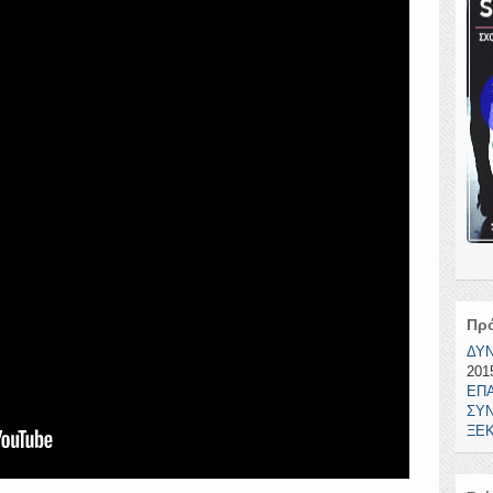
Πρ
ΔΥ
2015
ΕΠ
ΣΥΝ
ΞΕΚ