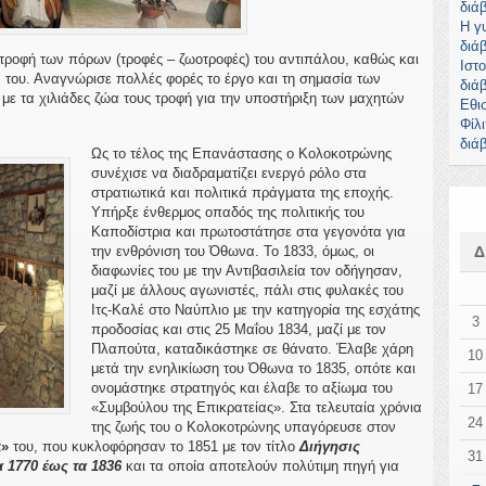
διά
Η γ
διά
τροφή των πόρων (τροφές – ζωοτροφές) του αντιπάλου, καθώς και
Ιστ
 του. Αναγνώρισε πολλές φορές το έργο και τη σημασία των
διά
ε τα χιλιάδες ζώα τους τροφή για την υποστήριξη των μαχητών
Εθι
Φίλ
διά
Ως το τέλος της Επανάστασης ο Κολοκοτρώνης
συνέχισε να διαδραματίζει ενεργό ρόλο στα
στρατιωτικά και πολιτικά πράγματα της εποχής.
Υπήρξε ένθερμος οπαδός της πολιτικής του
Καποδίστρια και πρωτοστάτησε στα γεγονότα για
την ενθρόνιση του Όθωνα. Το 1833, όμως, οι
διαφωνίες του με την Αντιβασιλεία τον οδήγησαν,
μαζί με άλλους αγωνιστές, πάλι στις φυλακές του
Ιτς-Καλέ στο Ναύπλιο με την κατηγορία της εσχάτης
3
προδοσίας και στις 25 Μαΐου 1834, μαζί με τον
Πλαπούτα, καταδικάστηκε σε θάνατο. Έλαβε χάρη
10
μετά την ενηλικίωση του Όθωνα το 1835, οπότε και
ονομάστηκε στρατηγός και έλαβε το αξίωμα του
17
«Συμβούλου της Επικρατείας». Στα τελευταία χρόνια
24
της ζωής του ο Κολοκοτρώνης υπαγόρευσε στον
ά»
του, που κυκλοφόρησαν το 1851 με τον τίτλο
Διήγησις
31
 1770 έως τα 1836
και τα οποία αποτελούν πολύτιμη πηγή για