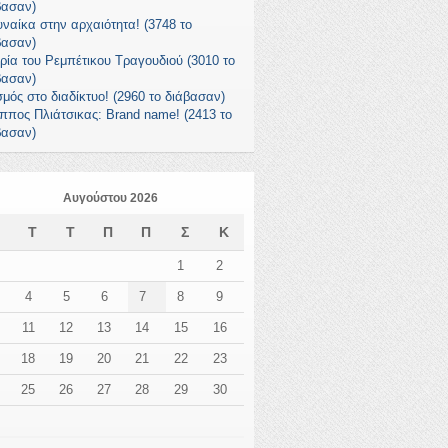
βασαν)
υναίκα στην αρχαιότητα! (3748 το
βασαν)
ορία του Ρεμπέτικου Τραγουδιού (3010 το
βασαν)
σμός στο διαδίκτυο! (2960 το διάβασαν)
ιππος Πλιάτσικας: Brand name! (2413 το
βασαν)
Αυγούστου 2026
Δ
Τ
Τ
Π
Π
Σ
Κ
1
2
4
5
6
7
8
9
11
12
13
14
15
16
18
19
20
21
22
23
25
26
27
28
29
30