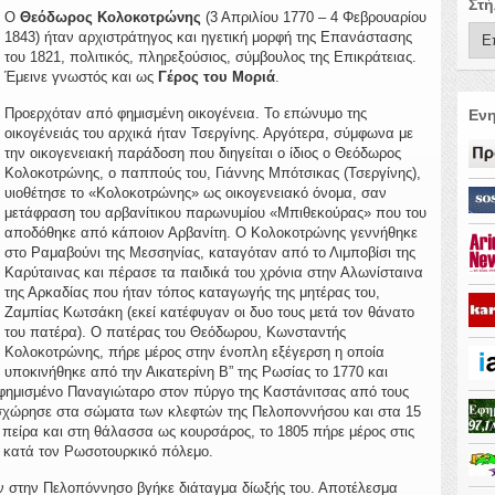
Στή
Ο
Θεόδωρος Κολοκοτρώνης
(3 Απριλίου 1770 – 4 Φεβρουαρίου
1843) ήταν αρχιστράτηγος και ηγετική μορφή της Επανάστασης
του 1821, πολιτικός, πληρεξούσιος, σύμβουλος της Επικράτειας.
Έμεινε γνωστός και ως
Γέρος του Μοριά
.
Προερχόταν από φημισμένη οικογένεια. Το επώνυμο της
Ενη
οικογένειάς του αρχικά ήταν Τσεργίνης. Αργότερα, σύμφωνα με
την οικογενειακή παράδοση που διηγείται ο ίδιος ο Θεόδωρος
Κολοκοτρώνης, ο παππούς του, Γιάννης Μπότσικας (Τσεργίνης),
υιοθέτησε το «Κολοκοτρώνης» ως οικογενειακό όνομα, σαν
μετάφραση του αρβανίτικου παρωνυμίου «Μπιθεκούρας» που του
αποδόθηκε από κάποιον Αρβανίτη. Ο Κολοκοτρώνης γεννήθηκε
στο Ραμαβούνι της Μεσσηνίας, καταγόταν από το Λιμποβίσι της
Καρύταινας και πέρασε τα παιδικά του χρόνια στην Αλωνίσταινα
της Αρκαδίας που ήταν τόπος καταγωγής της μητέρας του,
Ζαμπίας Κωτσάκη (εκεί κατέφυγαν οι δυο τους μετά τον θάνατο
του πατέρα). Ο πατέρας του Θεόδωρου, Κωνσταντής
Κολοκοτρώνης, πήρε μέρος στην ένοπλη εξέγερση η οποία
υποκινήθηκε από την Αικατερίνη Β” της Ρωσίας το 1770 και
 φημισμένο Παναγιώταρο στον πύργο της Καστάνιτσας από τους
σχώρησε στα σώματα των κλεφτών της Πελοποννήσου και στα 15
 πείρα και στη θάλασσα ως κουρσάρος, το 1805 πήρε μέρος στις
υ κατά τον Ρωσοτουρκικό πόλεμο.
αν στην Πελοπόννησο βγήκε διάταγμα δίωξής του. Αποτέλεσμα