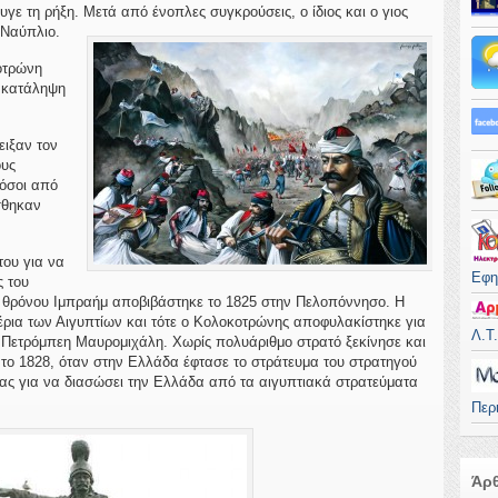
ε τη ρήξη. Μετά από ένοπλες συγκρούσεις, ο ίδιος και ο γιος
 Ναύπλιο.
οτρώνη
ν κατάληψη
ειξαν τον
ους
πόσοι από
σθηκαν
του για να
Εφη
ς του
ύ θρόνου Ιμπραήμ αποβιβάστηκε το 1825 στην Πελοπόννησο. Η
έρια των Αιγυπτίων και τότε ο Κολοκοτρώνης αποφυλακίστηκε για
Λ.Τ
ν Πετρόμπεη Μαυρομιχάλη. Χωρίς πολυάριθμο στρατό ξεκίνησε και
 το 1828, όταν στην Ελλάδα έφτασε το στράτευμα του στρατηγού
ίας για να διασώσει την Ελλάδα από τα αιγυπτιακά στρατεύματα
Περ
Άρθ