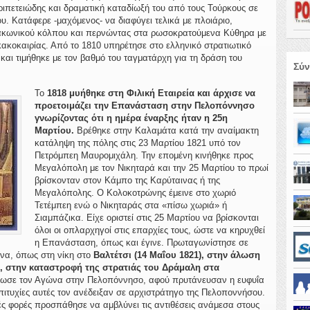
ιπετειώδης και δραματική καταδίωξή του από τους Τούρκους σε
. Κατάφερε -μαχόμενος- να διαφύγει τελικά με πλοιάριο,
Λακωνικού κόλπου και περνώντας στα ρωσοκρατούμενα Κύθηρα με
κοκαιρίας. Από το 1810 υπηρέτησε στο ελληνικό στρατιωτικό
αι τιμήθηκε με τον βαθμό του ταγματάρχη για τη δράση του
Σύν
Το
1818 μυήθηκε στη Φιλική Εταιρεία
και άρχισε να
προετοιμάζει την Επανάσταση στην Πελοπόννησο
γνωρίζοντας ότι η ημέρα έναρξης ήταν η 25η
Μαρτίου.
Βρέθηκε στην Καλαμάτα κατά την αναίμακτη
κατάληψη της πόλης στις 23 Μαρτίου 1821 υπό τον
Πετρόμπεη Μαυρομιχάλη. Την επομένη κινήθηκε προς
Μεγαλόπολη με τον Νικηταρά και την 25 Μαρτίου το πρωί
βρίσκονταν στον Κάμπο της Καρύταινας ή της
Μεγαλόπολης. Ο Κολοκοτρώνης έμεινε στο χωριό
Τετέμπεη ενώ ο Νικηταράς στα «πίσω χωριά» ή
Σιαμπάζικα. Είχε οριστεί στις 25 Μαρτίου να βρίσκονται
όλοι οι οπλαρχηγοί στις επαρχίες τους, ώστε να κηρυχθεί
η Επανάσταση, όπως και έγινε. Πρωταγωνίστησε σε
ώνα, όπως στη νίκη στο
Βαλτέτσι (14 Μαΐου 1821), στην άλωση
), στην καταστροφή της στρατιάς του Δράμαλη στα
ωσε τον Αγώνα στην Πελοπόννησο, αφού πρυτάνευσαν η ευφυΐα
επιτυχίες αυτές τον ανέδειξαν σε αρχιστράτηγο της Πελοποννήσου.
ές φορές προσπάθησε να αμβλύνει τις αντιθέσεις ανάμεσα στους