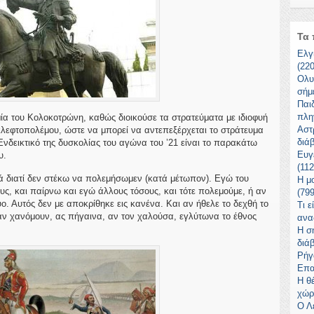
Τα 
Ελγ
(22
Ολυ
σήμ
Παι
πλη
ωμία του Κολοκοτρώνη, καθώς διοικούσε τα στρατεύματα με ιδιοφυή
Αστ
 κλεφτοπολέμου, ώστε να μπορεί να αντεπεξέρχεται το στράτευμα
διά
Ενδεικτικό της δυσκολίας του αγώνα του ’21 είναι το παρακάτω
Ευγ
υ.
(11
 διατί δεν στέκω να πολεμήσωμεν (κατά μέτωπον). Εγώ του
Η μ
υς, και παίρνω και εγώ άλλους τόσους, και τότε πολεμούμε, ή αν
(79
ο. Αυτός δεν με αποκρίθηκε εις κανένα. Και αν ήθελε το δεχθή το
Τι ε
 αν χανόμουν, ας πήγαινα, αν τον χαλούσα, εγλύτωνα το έθνος
ανα
Η σ
διά
Ρήγ
Επα
Η θ
χώρ
Ο Λ