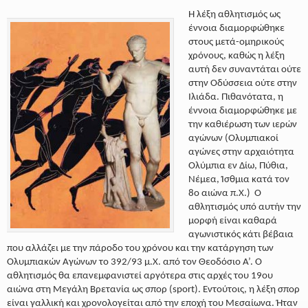
Η λέξη αθλητισμός ως
έννοια διαμορφώθηκε
στους μετά-ομηρικούς
χρόνους, καθώς η λέξη
αυτή δεν συναντάται ούτε
στην Οδύσσεια ούτε στην
Ιλιάδα. Πιθανότατα, η
έννοια διαμορφώθηκε με
την καθιέρωση των ιερών
αγώνων (Ολυμπιακοί
αγώνες στην αρχαιότητα
Ολύμπια εν Δίω, Πύθια,
Νέμεα, Ίσθμια κατά τον
8ο αιώνα π.Χ.)
Ο
αθλητισμός υπό αυτήν την
μορφή είναι καθαρά
αγωνιστικός κάτι βέβαια
που αλλάζει με την πάροδο του χρόνου και την κατάργηση των
Ολυμπιακών Αγώνων το 392/93 μ.Χ. από τον Θεοδόσιο Α’
. Ο
αθλητισμός θα επανεμφανιστεί αργότερα στις αρχές του 19ου
αιώνα στη Μεγάλη Βρετανία ως σπορ (sport). Εντούτοις, η λέξη σπορ
είναι γαλλική και χρονολογείται από την εποχή του Μεσαίωνα. Ήταν