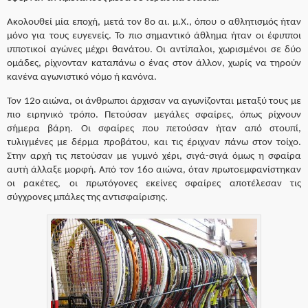
Ακολουθεί μία εποχή, μετά τον 8ο αι. μ.Χ., όπου ο αθλητισμός ήταν
μόνο για τους ευγενείς. Το πιο σημαντικό άθλημα ήταν οι έφιπποι
ιπποτικοί αγώνες μέχρι θανάτου. Οι αντίπαλοι, χωρισμένοι σε δύο
ομάδες, ρίχνονταν καταπάνω ο ένας στον άλλον, χωρίς να τηρούν
κανένα αγωνιστικό νόμο ή κανόνα.
Τον 12ο αιώνα, οι άνθρωποι άρχισαν να αγωνίζονται μεταξύ τους με
πιο ειρηνικό τρόπο. Πετούσαν μεγάλες σφαίρες, όπως ρίχνουν
σήμερα βάρη. Οι σφαίρες που πετούσαν ήταν από στουπί,
τυλιγμένες με δέρμα προβάτου, και τις έριχναν πάνω στον τοίχο.
Στην αρχή τις πετούσαν με γυμνό χέρι, σιγά-σιγά όμως η σφαίρα
αυτή άλλαξε μορφή. Από τον 16ο αιώνα, όταν πρωτοεμφανίστηκαν
οι ρακέτες, οι πρωτόγονες εκείνες σφαίρες αποτέλεσαν τις
σύγχρονες μπάλες της αντισφαίρισης.