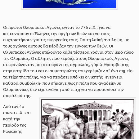
Οι πρώτοι Ολυμπιακοί Αγώνες έγιναν το 776 π.Χ., για να
κατευνάσουν οι Έλληνες την οργή των θεών και να τους
ευχαριστήσουν για τις ευεργεσίες τους. Για τη λαϊκή αντίληψη, με
τους αγώνες αυτούς θα κέρδιζαν την εύνοια των θεών. Οι
Ολυμπιακοί Αγώνες ετελούντο κάθε τέσσερα χρόνια στον ιερό χώρο
της Ολυμπίας. Ο αθλητής που κέρδιζε στους Ολυμπιακούς Αγώνες
στεφανώνονταν με το στεφάνι της αγριελιάς, γύριζε θριαμβευτής
στην πατρίδα του και οι συμπατριώτες του γκρέμιζαν σ” ένα σημείο
τα τείχη της πόλης, για να περάσει από κει ο νικητής -ενέργεια
καθαρά συμβολική- που σήμαινε πως η πόλη που αναδείκνυε
Ολυμπιονίκες δεν είχε ανάγκη από τείχη για να προασπίσει την
ασφάλειά της.
Από τον 4ο
αιώνα π.Χ. και
κατά την
περίοδο της
Ρωμαϊκής