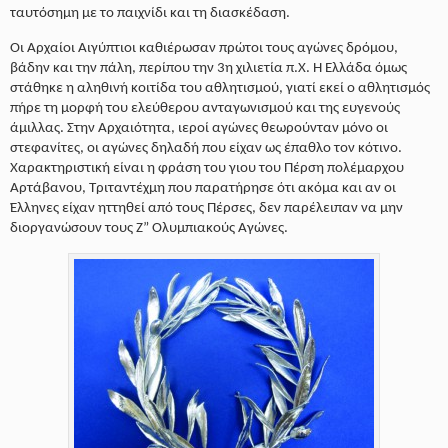
ταυτόσημη με το παιχνίδι και τη διασκέδαση.
Οι Αρχαίοι Αιγύπτιοι καθιέρωσαν πρώτοι τους αγώνες δρόμου,
βάδην και την πάλη, περίπου την 3η χιλιετία π.Χ. Η Ελλάδα όμως
στάθηκε η αληθινή κοιτίδα του αθλητισμού, γιατί εκεί ο αθλητισμός
πήρε τη μορφή του ελεύθερου ανταγωνισμού και της ευγενούς
άμιλλας. Στην Αρχαιότητα, ιεροί αγώνες θεωρούνταν μόνο οι
στεφανίτες, οι αγώνες δηλαδή που είχαν ως έπαθλο τον κότινο.
Χαρακτηριστική είναι η φράση του γιου του Πέρση πολέμαρχου
Αρτάβανου, Τριταντέχμη που παρατήρησε ότι ακόμα και αν οι
Έλληνες είχαν ηττηθεί από τους Πέρσες, δεν παρέλειπαν να μην
διοργανώσουν τους Ζ” Ολυμπιακούς Αγώνες.