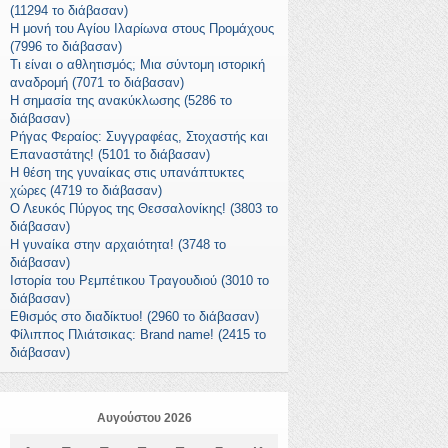
(11294 το διάβασαν)
Η μονή του Αγίου Ιλαρίωνα στους Προμάχους
(7996 το διάβασαν)
Τι είναι ο αθλητισμός; Μια σύντομη ιστορική
αναδρομή (7071 το διάβασαν)
Η σημασία της ανακύκλωσης (5286 το
διάβασαν)
Ρήγας Φεραίος: Συγγραφέας, Στοχαστής και
Επαναστάτης! (5101 το διάβασαν)
Η θέση της γυναίκας στις υπανάπτυκτες
χώρες (4719 το διάβασαν)
Ο Λευκός Πύργος της Θεσσαλονίκης! (3803 το
διάβασαν)
Η γυναίκα στην αρχαιότητα! (3748 το
διάβασαν)
Ιστορία του Ρεμπέτικου Τραγουδιού (3010 το
διάβασαν)
Εθισμός στο διαδίκτυο! (2960 το διάβασαν)
Φίλιππος Πλιάτσικας: Brand name! (2415 το
διάβασαν)
Αυγούστου 2026