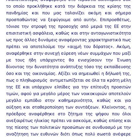
το οποίο προκλήθηκε κατά την διάρκεια της κρίσης της
πανδημίας και που μας ταλανίζει ακόμη και σήμερα
προσπαθώντας να ξεφύγουμε από αυτήν. Επιπροσθέτως,
τόνισε την στροφή της προσοχής από μεριά της ΕΕ στην
επισιτιστική ασφάλεια, καθώς και στην ανταγωνιστικότητα
ως προς άλλες δυνάμεις αναφέροντας χαρακτηριστικά πως
πρέπει να αποτελούμε την «αιχμή του δόρατος». Ακόμη,
αναφέρθηκε στην συνεχή εύρεση νέων συμμάχων που μαζί
με τους ήδη υπάρχοντες θα ενισχύσουν την Ένωση
δίνοντας την δυνατότητα ανάπτυξης τόσο της εκπαίδευσης
όσο και της οικονομίας. Αξίζει να σημειωθεί η δήλωσή της,
πως ο πληθωρισμός αντιμετωπίζεται σε όλα τα κράτη μέλη
της ΕΕ και υπάρχουν ελπίδες για την επίτευξη προσιτών
τιμών, αφού για μεγάλο μέρος των νοικοκυριών αποτελούν
μεγάλο εμπόδιο στην καθημερινότητα, καθώς και για
αύξηση και σταθεροποίηση των συντάξεων. Κλείνοντας, η
πρόεδρος αναφέρθηκε στο ζήτημα της ψήφου που όλοι
ανεξαιρέτως ηλικίας πρέπει να ασκούμε, καθώς επίσης και
της πίεσης των πολιτικών προσώπων σε συνδυασμό με την
αναζήτηση των ευθυνών διότι όπως πολύ σωστά ανέφερε