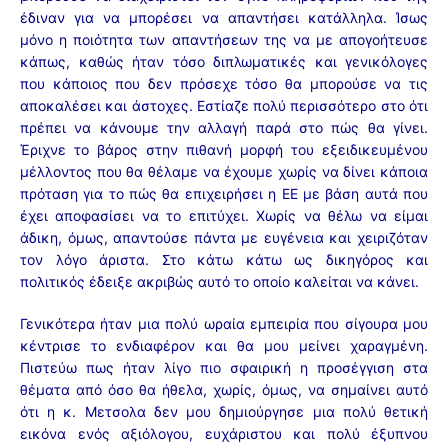
έδιναν για να μπορέσει να απαντήσει κατάλληλα. Ίσως
μόνο η ποιότητα των απαντήσεων της να με απογοήτευσε
κάπως, καθώς ήταν τόσο διπλωματικές και γενικόλογες
που κάποιος που δεν πρόσεχε τόσο θα μπορούσε να τις
αποκαλέσει και άστοχες. Εστίαζε πολύ περισσότερο στο ότι
πρέπει να κάνουμε την αλλαγή παρά στο πώς θα γίνει.
Έριχνε το βάρος στην πιθανή μορφή του εξειδικευμένου
μέλλοντος που θα θέλαμε να έχουμε χωρίς να δίνει κάποια
πρόταση για το πώς θα επιχειρήσει η ΕΕ με βάση αυτά που
έχει αποφασίσει να το επιτύχει. Χωρίς να θέλω να είμαι
άδικη, όμως, απαντούσε πάντα με ευγένεια και χειριζόταν
τον λόγο άριστα. Στο κάτω κάτω ως δικηγόρος και
πολιτικός έδειξε ακριβώς αυτό το οποίο καλείται να κάνει.
Γενικότερα ήταν μια πολύ ωραία εμπειρία που σίγουρα μου
κέντρισε το ενδιαφέρον και θα μου μείνει χαραγμένη.
Πιστεύω πως ήταν λίγο πιο σφαιρική η προσέγγιση στα
θέματα από όσο θα ήθελα, χωρίς, όμως, να σημαίνει αυτό
ότι η κ. Μετσολα δεν μου δημιούργησε μια πολύ θετική
εικόνα ενός αξιόλογου, ευχάριστου και πολύ έξυπνου