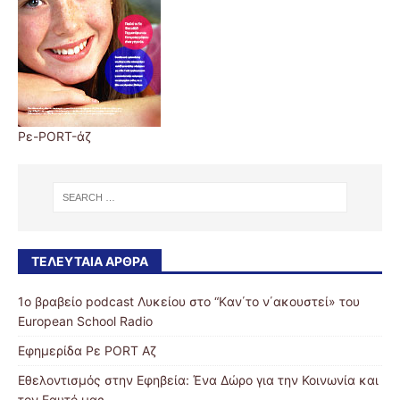
Ρε-PORT-άζ
ΤΕΛΕΥΤΑΊΑ ΆΡΘΡΑ
1ο βραβείο podcast Λυκείου στο “Kαν΄το ν΄ακουστεί» του
European School Radio
Εφημερίδα Ρε PORT Αζ
Εθελοντισμός στην Εφηβεία: Ένα Δώρο για την Κοινωνία και
τον Εαυτό μας