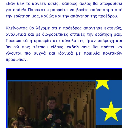
«Εάν δεν το κάνετε εσείς, κάποιος άλλος θα αποφασίσει
για εσάς!» Παρακάτω μπορείτε να βρείτε απόσπασμα από
την ερώτηση μας, καθώς και την απάντηση της προέδρου.
Κλείνοντας θα λέγαμε ότι η πρόεδρος απάντησε εκτενώς,
αναλυτικά και με διαφορετικές οπτικές την ερώτησή μας.
Προσωπικά η εμπειρία στο σύνολό της ήταν υπέροχη και
θεωρώ πως τέτοιου είδους εκδηλώσεις θα πρέπει να
γίνονται πιο συχνά και ιδανικά με ποικιλία πολιτικών
προσώπων.