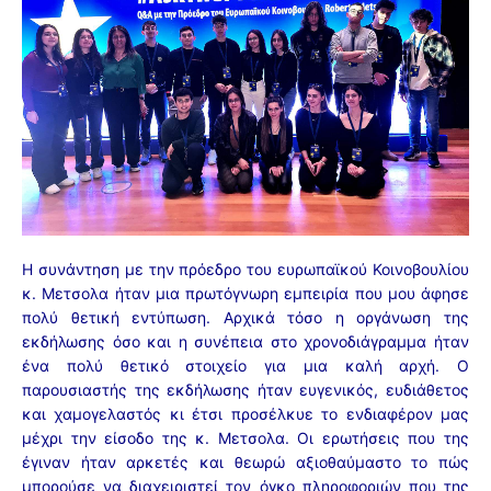
Η συνάντηση με την πρόεδρο του ευρωπαϊκού Κοινοβουλίου
κ. Μετσολα ήταν μια πρωτόγνωρη εμπειρία που μου άφησε
πολύ θετική εντύπωση. Αρχικά τόσο η οργάνωση της
εκδήλωσης όσο και η συνέπεια στο χρονοδιάγραμμα ήταν
ένα πολύ θετικό στοιχείο για μια καλή αρχή. Ο
παρουσιαστής της εκδήλωσης ήταν ευγενικός, ευδιάθετος
και χαμογελαστός κι έτσι προσέλκυε το ενδιαφέρον μας
μέχρι την είσοδο της κ. Μετσολα. Οι ερωτήσεις που της
έγιναν ήταν αρκετές και θεωρώ αξιοθαύμαστο το πώς
μπορούσε να διαχειριστεί τον όγκο πληροφοριών που της