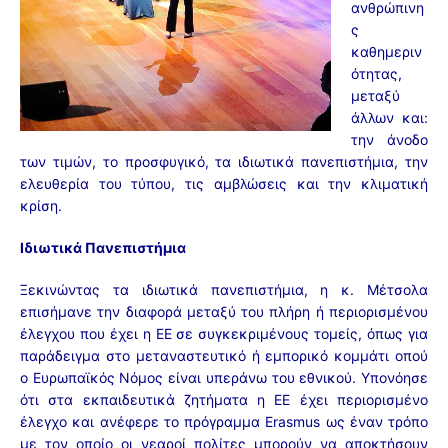
ανθρώπινη
ς
καθημεριν
ότητας,
μεταξύ
άλλων και:
την άνοδο
των τιμών, το προσφυγικό, τα ιδιωτικά πανεπιστήμια, την
ελευθερία του τύπου, τις αμβλώσεις και την κλιματική
κρίση.
Ιδιωτικά Πανεπιστήμια
Ξεκινώντας τα ιδιωτικά πανεπιστήμια, η κ. Μέτσολα
επισήμανε την διαφορά μεταξύ του πλήρη ή περιορισμένου
έλεγχου που έχει η ΕΕ σε συγκεκριμένους τομείς, όπως για
παράδειγμα στο μεταναστευτικό ή εμπορικό κομμάτι οπού
ο Ευρωπαϊκός Νόμος είναι υπεράνω του εθνικού. Υπονόησε
ότι στα εκπαιδευτικά ζητήματα η ΕΕ έχει περιορισμένο
έλεγχο και ανέφερε το πρόγραμμα Erasmus ως έναν τρόπο
με τον οποίο οι νεαροί πολίτες μπορούν να αποκτήσουν