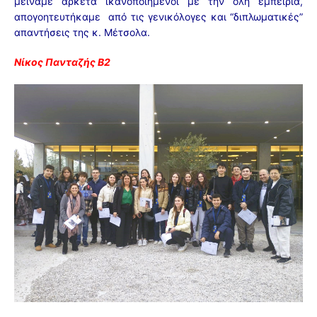
μείναμε αρκετά ικανοποιημένοι με την όλη εμπειρία,
απογοητευτήκαμε από τις γενικόλογες και “διπλωματικές”
απαντήσεις της κ. Μέτσολα.
Νίκος Πανταζής Β2