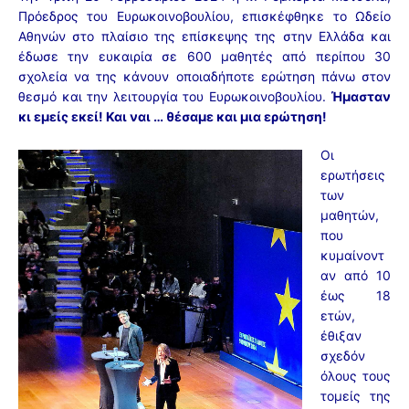
Πρόεδρος του Ευρωκοινοβουλίου, επισκέφθηκε το Ωδείο
Αθηνών στο πλαίσιο της επίσκεψης της στην Ελλάδα και
έδωσε την ευκαιρία σε 600 μαθητές από περίπου 30
σχολεία να της κάνουν οποιαδήποτε ερώτηση πάνω στον
θεσμό και την λειτουργία του Ευρωκοινοβουλίου.
Ήμασταν
κι εμείς εκεί! Και ναι … θέσαμε και μια ερώτηση!
Οι
ερωτήσεις
των
μαθητών,
που
κυμαίνοντ
αν από 10
έως 18
ετών,
έθιξαν
σχεδόν
όλους τους
τομείς της