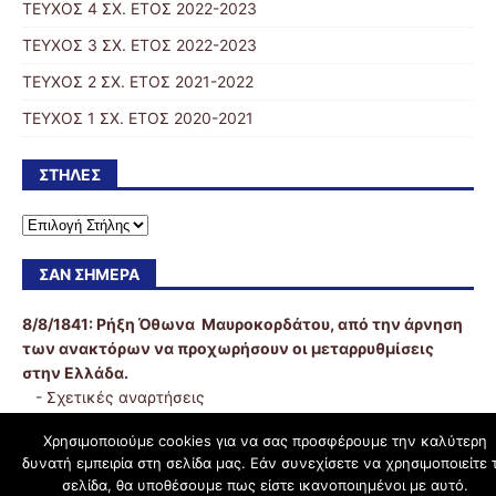
ΤΕΥΧΟΣ 4 ΣΧ. ΕΤΟΣ 2022-2023
ΤΕΥΧΟΣ 3 ΣΧ. ΕΤΟΣ 2022-2023
ΤΕΥΧΟΣ 2 ΣΧ. ΕΤΟΣ 2021-2022
ΤΕΥΧΟΣ 1 ΣΧ. ΕΤΟΣ 2020-2021
ΣΤΉΛΕΣ
ΣΑΝ ΣΉΜΕΡΑ
8/8/1841:
Ρήξη Όθωνα  Μαυροκορδάτου, από την άρνηση
των ανακτόρων να προχωρήσουν οι μεταρρυθμίσεις
στην Ελλάδα.
-
Σχετικές αναρτήσεις
Χρησιμοποιούμε cookies για να σας προσφέρουμε την καλύτερη
δυνατή εμπειρία στη σελίδα μας. Εάν συνεχίσετε να χρησιμοποιείτε 
schoolpress.sch.gr
σελίδα, θα υποθέσουμε πως είστε ικανοποιημένοι με αυτό.