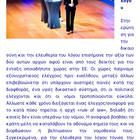
λόγο
υ
Στην
ερώτη
ση για
την
δικαιο
σύνη και την ελευθερία του λόγου επισήμανε την αξία των
δύο αυτών αρχών αφού είναι από τους δείκτες για την
ένταξη οποιαδήποτε χώρας στην ΕΕ. Οι χώρες παίρναμε
εξονυχιστικούς ελέγχους πριν εισέλθουν, μεταξύ άλλων
επιβεβαιώνεται ότι υπάρχουν αυστηρές ποινές κατά της
διαφθοράς, ένα υγιές δικαστικό σύστημα, ότι οι πολιτικοί
ελέγχονται και ότι οι νόμοι τροποποιούνται εύκολα.
Άλλωστε κάθε χρόνο διεξάγεται ένας έλεγχος/αναφορά για
το κατά πόσο τηρείται η αρχή «rule of law», δηλαδή ότι
κανείς δεν είναι υπεράνω του νόμου. Η αναφορά βοηθάει τα
κράτη-μέλη να καταλάβουν τα αδύναμα σημεία τους και να
διορθώσουν ή βελτιώσουν την νομοθεσία τους.
Συγκεκριμένα, για την ελευθερία του λόγου τόνισε την