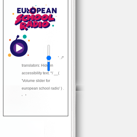
' . /*
translators: Hidden
accessibility text. */ __(
'Volume slider for
european school radio' ) .
'
'