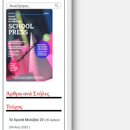
Τα χρυσά μολύβια
Άρθρα ανά Στήλες
Τεύχος
Τα Χρυσά Μολύβια 19
(36 άρθρα)
(04 Απρ 2022 )