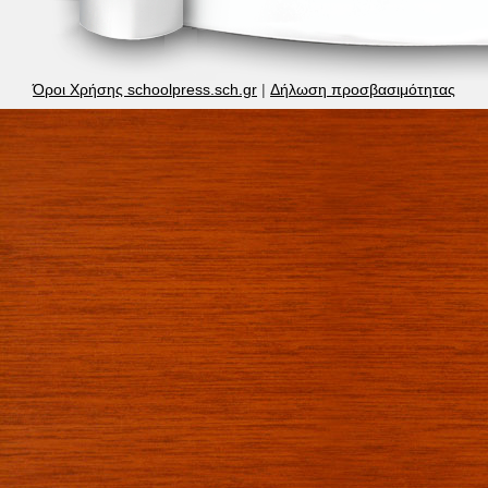
Όροι Χρήσης schoolpress.sch.gr
|
Δήλωση προσβασιμότητας