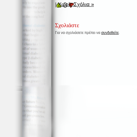
0
|
Χωρίς Σχόλια »
Σχολιάστε
Για να σχολιάσετε πρέπει να
συνδεθείτε
.