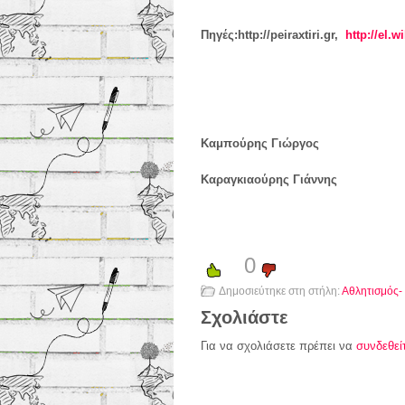
Πηγές:
http
://
peiraxtiri
.
gr
,
http://el.w
Καμπούρης Γιώργος
Καραγκιαούρης Γιάννης
0
Δημοσιεύτηκε στη στήλη:
Αθλητισμός-
Σχολιάστε
Για να σχολιάσετε πρέπει να
συνδεθεί