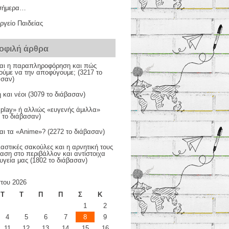
σήμερα…
ργείο Παιδείας
οφιλή άρθρα
ίναι η παραπληροφόρηση και πώς
ούμε να την αποφύγουμε; (3217 το
ασαν)
 και νέοι (3079 το διάβασαν)
 play» ή αλλιώς «ευγενής άμιλλα»
 το διάβασαν)
ναι τα «Anime»? (2272 το διάβασαν)
αστικές σακούλες και η αρνητική τους
αση στο περιβάλλον και αντίστοιχα
υγεία μας (1802 το διάβασαν)
του 2026
Τ
Τ
Π
Π
Σ
Κ
1
2
4
5
6
7
8
9
11
12
13
14
15
16