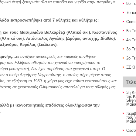
λληνική ψυχή ξεπερνάει όλα τα εμπόδια και γυρίζει στην πατρίδα με
8o Τ
7o τε
λλάδα εκπροσωπήθηκε από 7 αθλητές και αθλήτριες:
Come
5o Τ
και τους Μασιµιλιάνο Βαλκαρέτζι (Αλπικό σκι), Κωσταντίνος
 (Αλπικό σκι), Απόστολος Αγγέλης (Δρόµος αντοχής, Δίαθλο),
4o Τ
λέξανδρος Κεφάλας (Σκέλετον).
3o Τ
ερινή»,…
ο
ι αντίξοες οικονομικές και καιρικές συνθήκες
2ο Τ
ηση των Ελλήνων αθλητών του χιονιού να κυνηγήσουν το
ΞΕΚΙ
χώρα μεσογειακή, δεν έχει παράδοση στα χειμερινά σπορ. Ο
ν ο σκιέρ Δημήτρης Νεγρεπόντης, ο οποίος πήρε μέρος στους
τε, με εξαίρεση το 1960, η χώρα μας είχε πάντα εκπροσώπους και
Τελ
άκριση σε χειμερινούς Ολυμπιακούς αποτελεί για τους αθλητές μας
3η Κ
της 
Stren
Μαΐο
 αλλά με ικανοποιητικές επιδόσεις ολοκλήρωσαν την
.
περι
που χ
Μαΐο
Θεσσ