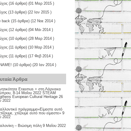
εύχος
(16 άρθρα) (01 Μαρ 2015 )
ύχος
(13 άρθρα) (22 Ιαν 2015 )
 back
(15 άρθρα) (12 Νοε 2014 )
εύχος
(12 άρθρα) (04 Μάι 2014 )
εύχος
(10 άρθρα) (28 Μαρ 2014 )
εύχος
(11 άρθρα) (10 Μαρ 2014 )
εύχος
(11 άρθρα) (17 Φεβ 2014 )
ΝΑΜΕ!
(10 άρθρα) (20 Ιαν 2014 )
ευταία Άρθρα
ινητικότητα Erasmus + στη Λάρνακα
Κύπρου, 8-14 Μαΐου 2022 STEAM
gthens European Cultural Heritage
26
υ 2022
βαλλοντικό πρόγραμμα«Είμαστε αυτό
τίζουμε, χτίζουμε αυτό που είμαστε»
9
υ 2022
αλονίκη – Βιώσιμη πόλη
9 Μαΐου 2022