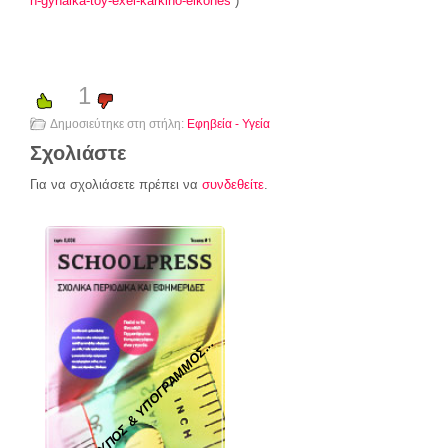
h-gynaika-toy-exei-karkino-eikones
)
1
Δημοσιεύτηκε στη στήλη:
Εφηβεία - Υγεία
Σχολιάστε
Για να σχολιάσετε πρέπει να
συνδεθείτε
.
ΤΥΠΟΣ & ΥΠΟΓΡΑΜΜΟΣ...