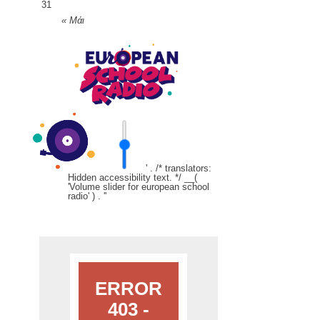
31
« Μάι
' . /* translators:
Hidden accessibility text. */ __(
'Volume slider for european school
radio' ) . '
'