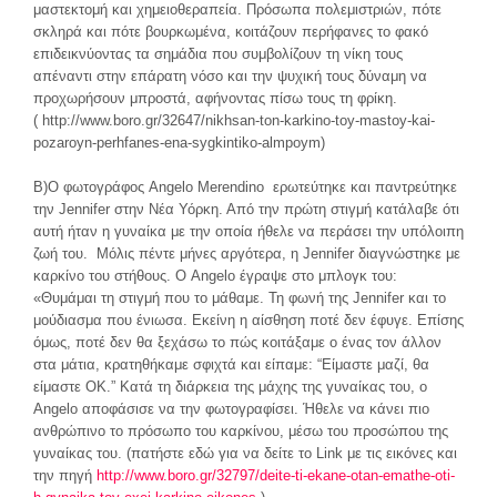
μαστεκτομή και χημειοθεραπεία. Πρόσωπα πολεμιστριών, πότε
σκληρά και πότε βουρκωμένα, κοιτάζουν περήφανες το φακό
επιδεικνύοντας τα σημάδια που συμβολίζουν τη νίκη τους
απέναντι στην επάρατη νόσο και την ψυχική τους δύναμη να
προχωρήσουν μπροστά, αφήνοντας πίσω τους τη φρίκη.
( http://www.boro.gr/32647/nikhsan-ton-karkino-toy-mastoy-kai-
pozaroyn-perhfanes-ena-sygkintiko-almpoym)
Β)Ο φωτογράφος Angelo Merendino ερωτεύτηκε και παντρεύτηκε
την Jennifer στην Νέα Υόρκη. Από την πρώτη στιγμή κατάλαβε ότι
αυτή ήταν η γυναίκα με την οποία ήθελε να περάσει την υπόλοιπη
ζωή του. Μόλις πέντε μήνες αργότερα, η Jennifer διαγνώστηκε με
καρκίνο του στήθους. Ο Angelo έγραψε στο μπλογκ του:
«Θυμάμαι τη στιγμή που το μάθαμε. Τη φωνή της Jennifer και το
μούδιασμα που ένιωσα. Εκείνη η αίσθηση ποτέ δεν έφυγε. Επίσης
όμως, ποτέ δεν θα ξεχάσω το πώς κοιτάξαμε ο ένας τον άλλον
στα μάτια, κρατηθήκαμε σφιχτά και είπαμε: “Είμαστε μαζί, θα
είμαστε ΟΚ.” Κατά τη διάρκεια της μάχης της γυναίκας του, ο
Angelo αποφάσισε να την φωτογραφίσει. Ήθελε να κάνει πιο
ανθρώπινο το πρόσωπο του καρκίνου, μέσω του προσώπου της
γυναίκας του. (πατήστε εδώ για να δείτε το Link με τις εικόνες και
την πηγή
http://www.boro.gr/32797/deite-ti-ekane-otan-emathe-oti-