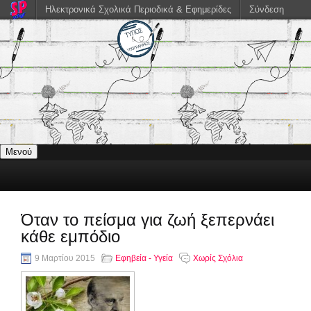
Ηλεκτρονικά Σχολικά Περιοδικά & Εφημερίδες
Σύνδεση
Μενού
Όταν το πείσμα για ζωή ξεπερνάει
κάθε εμπόδιο
9 Μαρτίου 2015
Εφηβεία - Υγεία
Χωρίς Σχόλια