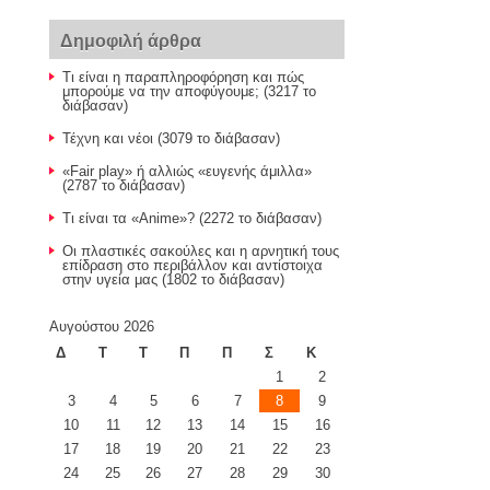
Δημοφιλή άρθρα
Τι είναι η παραπληροφόρηση και πώς
μπορούμε να την αποφύγουμε; (3217 το
διάβασαν)
Τέχνη και νέοι (3079 το διάβασαν)
«Fair play» ή αλλιώς «ευγενής άμιλλα»
(2787 το διάβασαν)
Τι είναι τα «Anime»? (2272 το διάβασαν)
Οι πλαστικές σακούλες και η αρνητική τους
επίδραση στο περιβάλλον και αντίστοιχα
στην υγεία μας (1802 το διάβασαν)
Αυγούστου 2026
Δ
Τ
Τ
Π
Π
Σ
Κ
1
2
3
4
5
6
7
8
9
10
11
12
13
14
15
16
17
18
19
20
21
22
23
24
25
26
27
28
29
30