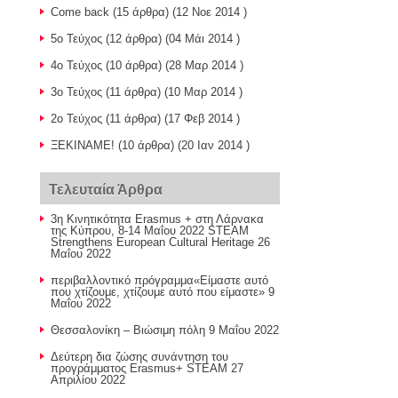
Come back
(15 άρθρα) (12 Νοε 2014 )
5o Τεύχος
(12 άρθρα) (04 Μάι 2014 )
4o Τεύχος
(10 άρθρα) (28 Μαρ 2014 )
3o Τεύχος
(11 άρθρα) (10 Μαρ 2014 )
2ο Τεύχος
(11 άρθρα) (17 Φεβ 2014 )
ΞΕΚΙΝΑΜΕ!
(10 άρθρα) (20 Ιαν 2014 )
Τελευταία Άρθρα
3η Κινητικότητα Erasmus + στη Λάρνακα
της Κύπρου, 8-14 Μαΐου 2022 STEAM
Strengthens European Cultural Heritage
26
Μαΐου 2022
περιβαλλοντικό πρόγραμμα«Είμαστε αυτό
που χτίζουμε, χτίζουμε αυτό που είμαστε»
9
Μαΐου 2022
Θεσσαλονίκη – Βιώσιμη πόλη
9 Μαΐου 2022
Δεύτερη δια ζώσης συνάντηση του
προγράμματος Erasmus+ STEAM
27
Απριλίου 2022