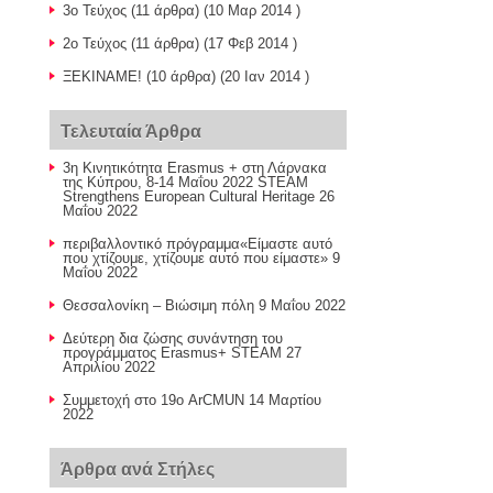
3o Τεύχος
(11 άρθρα) (10 Μαρ 2014 )
2ο Τεύχος
(11 άρθρα) (17 Φεβ 2014 )
ΞΕΚΙΝΑΜΕ!
(10 άρθρα) (20 Ιαν 2014 )
Τελευταία Άρθρα
3η Κινητικότητα Erasmus + στη Λάρνακα
της Κύπρου, 8-14 Μαΐου 2022 STEAM
Strengthens European Cultural Heritage
26
Μαΐου 2022
περιβαλλοντικό πρόγραμμα«Είμαστε αυτό
που χτίζουμε, χτίζουμε αυτό που είμαστε»
9
Μαΐου 2022
Θεσσαλονίκη – Βιώσιμη πόλη
9 Μαΐου 2022
Δεύτερη δια ζώσης συνάντηση του
προγράμματος Erasmus+ STEAM
27
Απριλίου 2022
Συμμετοχή στο 19ο ArCΜUN
14 Μαρτίου
2022
Άρθρα ανά Στήλες