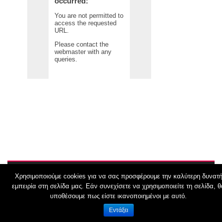
Χρησιμοποιούμε cookies για να σας προσφέρουμε την καλύτερη δυνατ
© 2026
ΤΥΠΟΣ & ΥΠΟΓΡΑΜΜΟΣ…
εμπειρία στη σελίδα μας. Εάν συνεχίσετε να χρησιμοποιείτε τη σελίδα, θ
υποθέσουμε πως είστε ικανοποιημένοι με αυτό.
Εντάξει
Όροι Χρήσης schoolpress.sch.gr
|
Δήλωση προσβασιμότητας