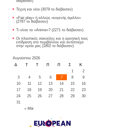
διάβασαν)
Τέχνη και νέοι (3079 το διάβασαν)
«Fair play» ή αλλιώς «ευγενής άμιλλα»
(2787 το διάβασαν)
Τι είναι τα «Anime»? (2271 το διάβασαν)
Οι πλαστικές σακούλες και η αρνητική τους
επίδραση στο περιβάλλον και αντίστοιχα
στην υγεία μας (1802 το διάβασαν)
Αυγούστου 2026
Δ
Τ
Τ
Π
Π
Σ
Κ
1
2
3
4
5
6
7
8
9
10
11
12
13
14
15
16
17
18
19
20
21
22
23
24
25
26
27
28
29
30
31
« Μάι