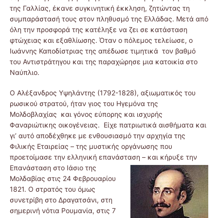
της Γαλλίας, έκανε συγκινητική έκκληση, ζητώντας τη
συμπαράστασή τους στον πληθυσμό της Ελλάδας. Μετά από
όλη την προσφορά της κατέληξε να ζει σε κατάσταση
φτώχειας και εξαθλίωσης. Όταν ο πόλεμος τελείωσε, ο
Ιωάννης Καποδίστριας της απέδωσε τιμητικά τον βαθμό
του Αντιστράτηγου και της παραχώρησε μια κατοικία στο
Ναύπλιο.
Ο Αλέξανδρος Υψηλάντης (1792-1828), αξιωματικός του
ρωσικού στρατού, ήταν γιος του Ηγεμόνα της
Μολδοβλαχίας και γόνος εύπορης και ισχυρής
Φαναριώτικης οικογένειας. Είχε πατριωτικά αισθήματα και
γι’ αυτό αποδέχθηκε με ενθουσιασμό την αρχηγία της
Φιλικής Εταιρείας – της μυστικής οργάνωσης που
προετοίμασε την ελληνική επανάσταση – κ
αι κήρυξε την
Επανάσταση στο Ιάσιο της
Μολδαβίας στις 24 Φεβρουαρίου
1821. Ο στρατός του όμως
συνετρίβη στο Δραγατσάνι, στη
σημερινή νότια Ρουμανία, στις 7