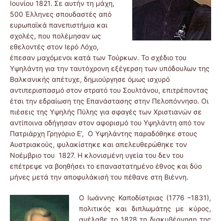
Ιουνίου 1821. Σε αυτήν τη μάχη,
500 Έλληνες σπουδαστές από
ευρωπαϊκά πανεπιστήμια και
σχολές, που πολέμησαν ως
εθελοντές στον Ιερό Λόχο,
έπεσαν μαχόμενοι κατά των Τούρκων. Το σχέδιο του
Υψηλάντη για την ταυτόχρονη εξέγερση των υπόδουλων της
Βαλκανικής απέτυχε, δημιούργησε όμως ισχυρό
αντιπερισπασμό στον στρατό του Σουλτάνου, επιτρέποντας
έτσι την εδραίωση της Επανάστασης στην Πελοπόννησο. Οι
πιέσεις της Υψηλής Πύλης για σφαγές των Χριστιανών σε
αντίποινα οδήγησαν στον αφορισμό του Υψηλάντη από τον
Πατριάρχη Γρηγόριο Ε’, Ο Υψηλάντης παραδόθηκε στους
Αυστριακούς, φυλακίστηκε και απελευθερώθηκε τον
Νοέμβριο του 1827. Η κλονισμένη υγεία του δεν του
επέτρεψε να βοηθήσει το επαναστατημένο έθνος και δύο
μήνες μετά την αποφυλάκισή του πέθανε στη Βιέννη.
Ο Ιωά
ννης Καποδίστριας (1776 –1831),
πολιτικός και διπλωμάτης με κύρος,
ανέλαβε το 1828 τη διακυβέρνηση της