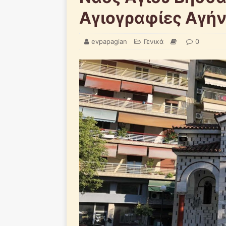
Αγιογραφίες Αγή
evpapagian
Γενικά
0