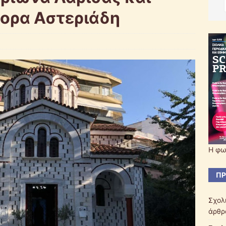
νορα Αστεριάδη
Η φω
ΠΡ
Σχολ
άρθρ