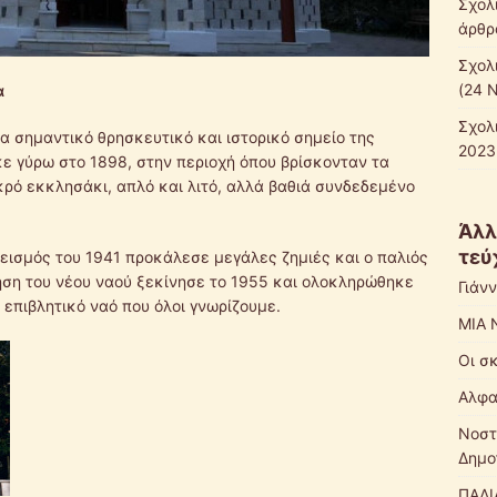
Σχολ
άρθρ
Σχολ
(24 
α
Σχολ
α σημαντικό θρησκευτικό και ιστορικό σημείο της
2023
κε γύρω στο 1898, στην περιοχή όπου βρίσκονταν τα
κρό εκκλησάκι, απλό και λιτό, αλλά βαθιά συνδεδεμένο
Άλλ
τεύ
σεισμός του 1941 προκάλεσε μεγάλες ζημιές και ο παλιός
ση του νέου ναού ξεκίνησε το 1955 και ολοκληρώθηκε
Γιάν
 επιβλητικό ναό που όλοι γνωρίζουμε.
ΜΙΑ 
Οι σ
Αλφα
Νοστ
Δημο
ΠΑΛΙ