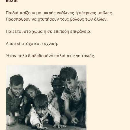
Βόλοι
Παιδιά παίζουν με μικρές γυάλινες ή πέτρινες μπίλιες.
Προσπαθούν να χτυπήσουν τους βόλους των άλλων.
Παίζεται στο χώμα ή σε επίπεδη επιφάνεια.
Απαιτεί στόχο και τεχνική.
Ήταν πολύ διαδεδομένο παλιά στις γειτονιές.