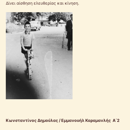
Δίνει αίσθηση ελευθερίας και κίνηση.
Κωνσταντίνος Δημούλας / Εμμανουήλ Καραμανλής Α΄2