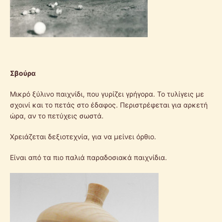
Σβούρα
Μικρό ξύλινο παιχνίδι, που γυρίζει γρήγορα. Το τυλίγεις με
σχοινί και το πετάς στο έδαφος. Περιστρέφεται για αρκετή
ώρα, αν το πετύχεις σωστά.
Χρειάζεται δεξιοτεχνία, για να μείνει όρθιο.
Είναι από τα πιο παλιά παραδοσιακά παιχνίδια.