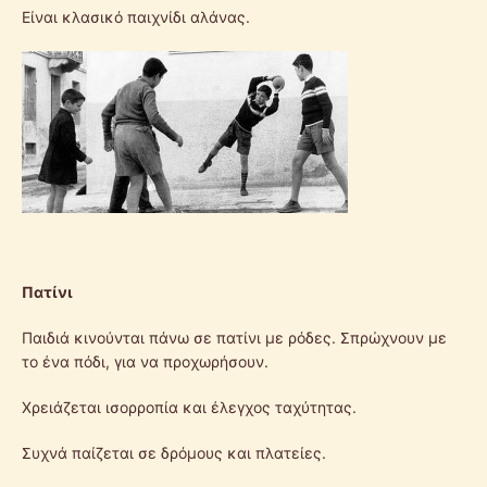
Είναι κλασικό παιχνίδι αλάνας.
Πατίνι
Παιδιά κινούνται πάνω σε πατίνι με ρόδες. Σπρώχνουν με
το ένα πόδι, για να προχωρήσουν.
Χρειάζεται ισορροπία και έλεγχος ταχύτητας.
Συχνά παίζεται σε δρόμους και πλατείες.