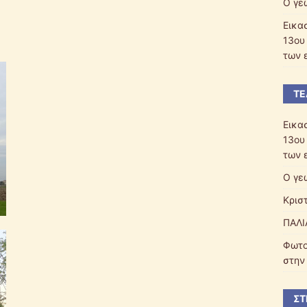
Ο γε
Εικα
13ου
των 
ΤΕ
Εικα
13ου
των 
Ο γε
Κρισ
ΠΑΛΙ
Φωτο
στην
ΣΤ