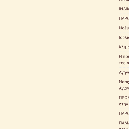
ΊΝΔΙ
ΠΑΡΟ
Νοέμ
Ιούλ
Κλιμ
Η πα
της 
Αγήν
Ναός
Αγιο
ΠΡΟΑ
στην
ΠΑΡΟ
ΠΑΛΙ