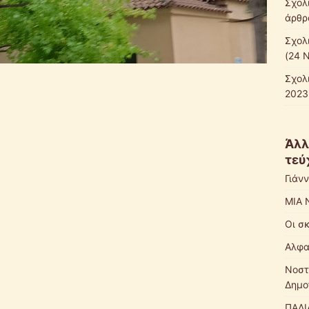
Σχολ
άρθρ
Σχολ
(24 
Σχολ
2023
Άλλ
τεύ
Γιάν
ΜΙΑ 
Οι σ
Αλφα
Νοστ
Δημο
ΠΑΛΙ