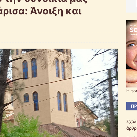
ρισα: Άνοιξη και
Η φω
ΠΡ
Σχολ
άρθρ