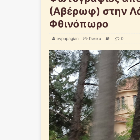
(Αβέρωφ) στην Λά
Φθινόπωρο
evpapagian
Γενικά
0