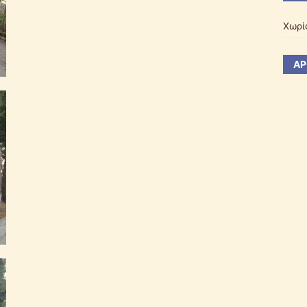
Χωρί
ΆΡ