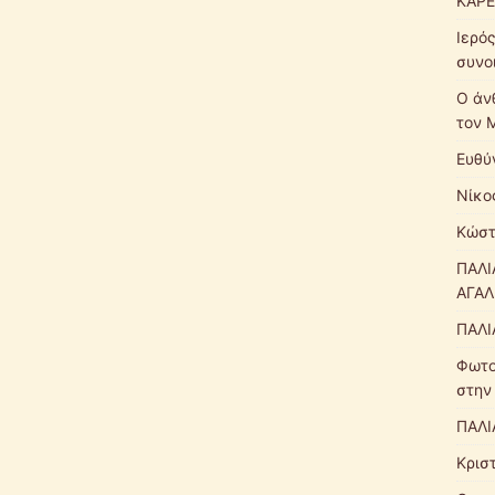
ΚΑΡΕ
Ιερό
συνο
Ο άν
τον 
Ευθύ
Νίκο
Κώστ
ΠΑΛΙ
ΑΓΑΛ
ΠΑΛΙ
Φωτο
στην
ΠΑΛΙ
Κρισ