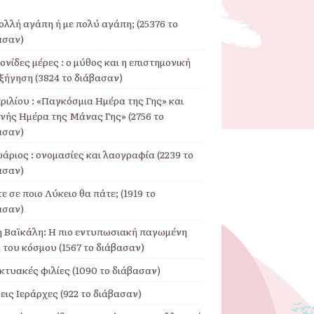
ολλή αγάπη ή με πολύ αγάπη; (25376 το
ασαν)
νίδες μέρες : ο μύθος και η επιστημονική
ξήγηση (3824 το διάβασαν)
ριλίου : «Παγκόσμια Ημέρα της Γης» και
θνής Ημέρα της Μάνας Γης» (2756 το
ασαν)
άριος : ονομασίες και λαογραφία (2239 το
ασαν)
ε σε ποιο Λύκειο θα πάτε; (1919 το
ασαν)
η Βαϊκάλη: Η πιο εντυπωσιακή παγωμένη
 του κόσμου (1567 το διάβασαν)
κτυακές φιλίες (1090 το διάβασαν)
εις Ιεράρχες (922 το διάβασαν)