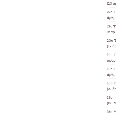
(20 ά
22ο 
άρθρα
21ο Τ
Μαρ 
20ο 
(19 ά
19ο 
άρθρα
18ο Τ
άρθρα
16ο 
(27 ά
17o- 
(06 Μ
15ο Μ