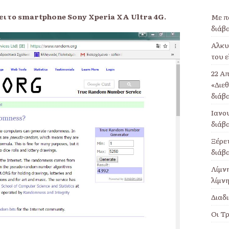
ζει το smartphone
Sony
Xperia
XA
Ultra
4
G
.
Με π
διάβ
Αλκυο
του ε
22 Απ
«Διε
διάβ
Ιανου
διάβ
Ξέρετ
διάβ
Λίμν
λίμνη
Διαδι
Οι Τρ