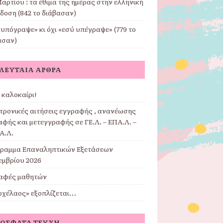
αρτίου : τα έθιμα της ημέρας στην ελληνική
δοση (842 το διάβασαν)
υπόγραψε» κι όχι «εσύ υπέγραψε» (779 το
ασαν)
ΛΕΥΤΑΊΑ ΆΡΘΡΑ
 καλοκαίρι!
τρονικές αιτήσεις εγγραφής , ανανέωσης
φής και μετεγγραφής σε ΓΕ.Λ. – ΕΠΑ.Λ. –
Α.Λ.
ραμμα Επαναληπτικών Εξετάσεων
εμβρίου 2026
αφές μαθητών
ρχέλαος» εξοπλίζεται…
ΌΣΦΑΤΑ ΤΕΎΧΗ