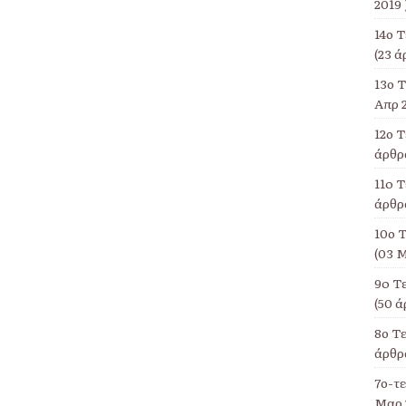
2019 
14ο 
(23 ά
13ο Τ
Απρ 2
12ο 
άρθρα
11o Τ
άρθρα
10ο Τ
(03 Μ
9o Τ
(50 ά
8ο Τ
άρθρα
7ο-τ
Μαρ 