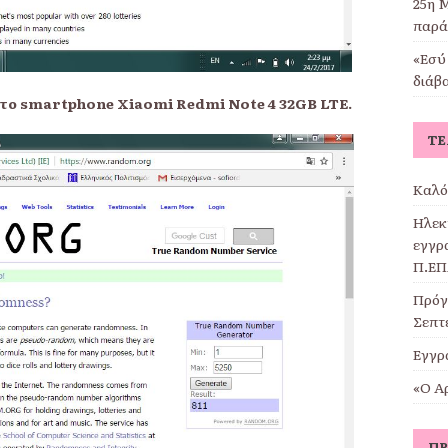
25η Μ
παρά
«Εσύ 
διάβ
ι το smartphone
Xiaomi
Redmi
Note
4 32
GB
LTE
.
ΤΕ
Καλό
Ηλεκ
εγγρα
Π.ΕΠ
Πρόγ
Σεπτ
Εγγρ
«Ο Α
ΠΡ