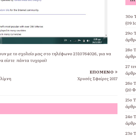
30ο Τ
(09 Ι
29o 
άρθρα
28ο Τ
υν με το σχολείο μας στο τηλέφωνο 2310764026, για να
άρθρα
α είστε πάντα τυχεροί!
27 τ
ΕΠΌΜΕΝΟ
άρθρα
 λίμνη
Χρυσές Σφαίρες 2017
26ο 
(20 Φ
25ο 
άρθρα
24ο Τ
άρθρα
23ο 