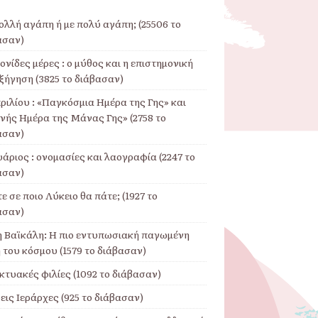
ολλή αγάπη ή με πολύ αγάπη; (25506 το
ασαν)
νίδες μέρες : ο μύθος και η επιστημονική
ξήγηση (3825 το διάβασαν)
ριλίου : «Παγκόσμια Ημέρα της Γης» και
θνής Ημέρα της Μάνας Γης» (2758 το
ασαν)
άριος : ονομασίες και λαογραφία (2247 το
ασαν)
ε σε ποιο Λύκειο θα πάτε; (1927 το
ασαν)
η Βαϊκάλη: Η πιο εντυπωσιακή παγωμένη
 του κόσμου (1579 το διάβασαν)
κτυακές φιλίες (1092 το διάβασαν)
εις Ιεράρχες (925 το διάβασαν)