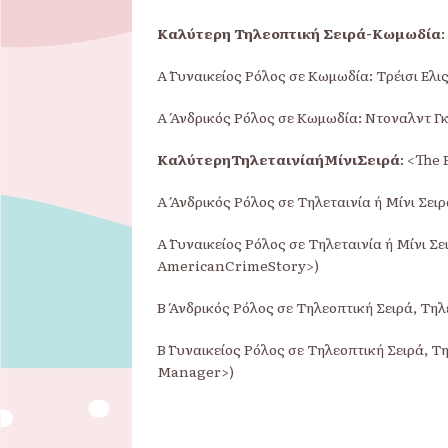
Καλύτερη Τηλεοπτική Σειρά-Κωμωδία
:
Α΄ Γυναικείος Ρόλος σε Κωμωδία: Τρέισι Ελι
Α΄ Ανδρικός Ρόλος σε Κωμωδία: Ντοναλντ Γκ
ΚαλύτερηΤηλεταινίαήΜίνιΣειρά
: <The
Α΄ Ανδρικός Ρόλος σε Τηλεταινία ή Μίνι Σε
Α΄ Γυναικείος Ρόλος σε Τηλεταινία ή Μίνι 
AmericanCrimeStory>)
Β΄ Ανδρικός Ρόλος σε Τηλεοπτική Σειρά, Τηλ
Β΄ Γυναικείος Ρόλος σε Τηλεοπτική Σειρά, Τ
Manager>)