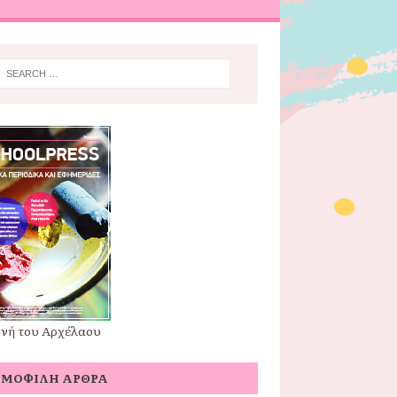
νή του Αρχέλαου
ΗΜΟΦΙΛΉ ΆΡΘΡΑ