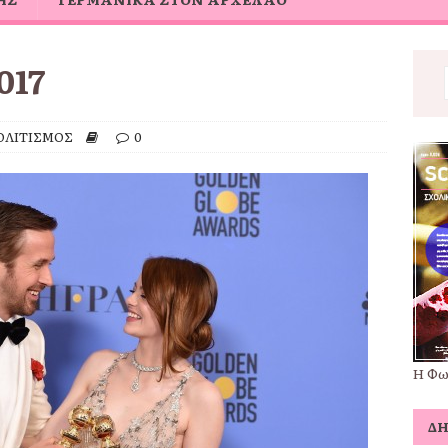
017
ΟΛΙΤΙΣΜΟΣ
0
Η Φω
Δ