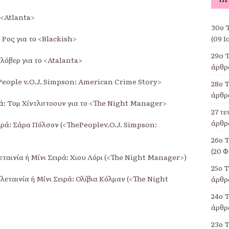
 <Atlanta>
30ο Τ
(09 Ι
ς Ρος για το <Blackish>
29o 
λόβερ για το <Atalanta>
άρθρα
 People v.O.J. Simpson: American Crime Story>
28ο Τ
άρθρα
ιρά: Τομ Χίντλστοουν για το <The Night Manager>
27 τ
άρθρα
Σειρά: Σάρα Πόλσον (<ThePeoplev.O.J. Simpson:
26ο 
(20 Φ
εταινία ή Μίνι Σειρά: Χιου Λόρι (<The Night Manager>)
25ο 
ηλεταινία ή Μίνι Σειρά: Ολίβια Κόλμαν (<The Night
άρθρα
24ο Τ
άρθρα
23ο 