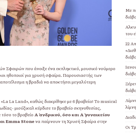
Με π
διάβ
Αλκυο
του ε
22 Απ
«Διε
διάβ
Ιανου
ν Σφαιρών που άνοιξε ένα εκπληκτικό, μουσικό νούμερο
διάβ
φιοι ηθοποιοί για χρυσή σφαίρα. Παρουσιαστής των
 αποτέλεσμα η βραδιά να αποκτήσει μεγαλύτερη
Ξέρετ
διάβ
Λίμν
 «La La Land», καθώς διακρίθηκε με 6 βραβεία! Το musical
λίμνη
δίας- μιούζικαλ κέρδισε το βραβείο σκηνοθεσίας,
 τόσο το βραβείο
Α΄ ανδρικού, όσο και Α΄ γυναικείου
Διαδι
και Emma Stone
να παίρνουν τη Χρυσή Σφαίρα στην
Οι Τρ