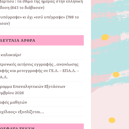
αρτίου : τα έθιμα της ημέρας στην ελληνική
δοση (843 το διάβασαν)
υπόγραψε» κι όχι «εσύ υπέγραψε» (788 το
ασαν)
ΛΕΥΤΑΊΑ ΆΡΘΡΑ
 καλοκαίρι!
τρονικές αιτήσεις εγγραφής , ανανέωσης
φής και μετεγγραφής σε ΓΕ.Λ. – ΕΠΑ.Λ. –
Α.Λ.
ραμμα Επαναληπτικών Εξετάσεων
εμβρίου 2026
αφές μαθητών
ρχέλαος» εξοπλίζεται…
ΌΣΦΑΤΑ ΤΕΎΧΗ