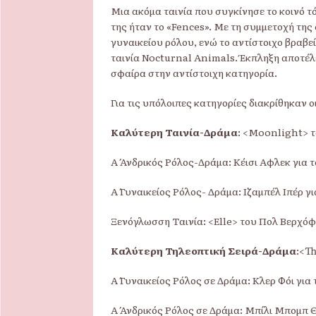
Μια ακόμα ταινία που συγκίνησε το κοινό τό
της ήταν το «Fences». Με τη συμμετοχή της 
γυναικείου ρόλου, ενώ το αντίστοιχο βραβ
ταινία Nocturnal Animals. Έκπληξη αποτέλεσ
σφαίρα στην αντίστοιχη κατηγορία.
Για τις υπόλοιπες κατηγορίες διακρίθηκαν οι
Καλύτερη Ταινία-Δράμα
: <Moonlight> 
Α΄ Ανδρικός Ρόλος-Δράμα: Κέισι Αφλεκ για 
Α΄ Γυναικείος Ρόλος- Δράμα: Ιζαμπέλ Ιπέρ γι
Ξενόγλωσση Ταινία: <Elle> του Πολ Βερχόφ
Καλύτερη Τηλεοπτική Σειρά-Δράμα
:<T
Α΄ Γυναικείος Ρόλος σε Δράμα: Κλερ Φόι γι
Α΄ Ανδρικός Ρόλος σε Δράμα: Μπίλι Μπομπ 