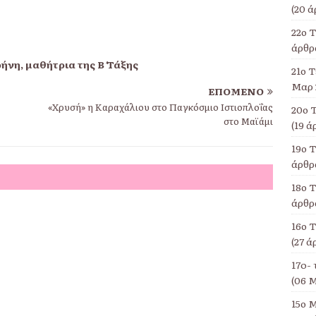
(20 ά
22ο 
άρθρα
ήνη, μαθήτρια της Β΄ Τάξης
21ο Τ
Μαρ 
ΕΠΌΜΕΝΟ
«Χρυσή» η Καραχάλιου στο Παγκόσμιο Ιστιοπλοΐας
20ο 
στο Μαϊάμι
(19 ά
19ο 
άρθρα
18ο Τ
άρθρα
16ο 
(27 ά
17o- 
(06 Μ
15ο Μ