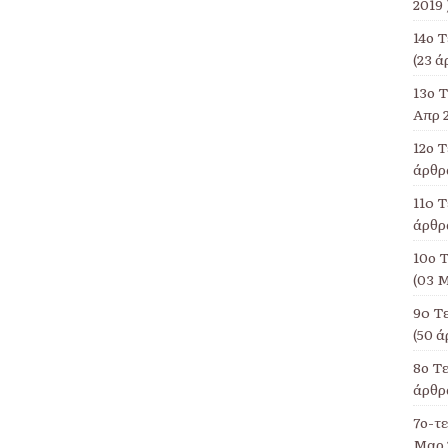
2019 
14ο 
(23 ά
13ο Τ
Απρ 2
12ο 
άρθρα
11o Τ
άρθρα
10ο Τ
(03 Μ
9o Τ
(50 ά
8ο Τ
άρθρα
7ο-τ
Μαρ 