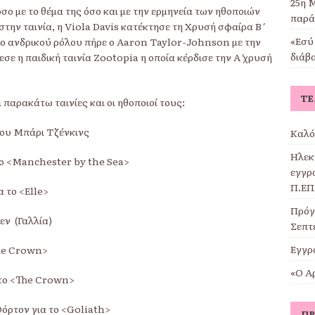
25η Μ
σο με το θέμα της όσο και με την ερμηνεία των ηθοποιών
παρά
στην ταινία, η Viola Davis κατέκτησε τη Χρυσή σφαίρα Β΄
«Εσύ 
είο ανδρικού ρόλου πήρε ο Aaron Taylor-Johnson με την
διάβ
ε η παιδική ταινία Zootopia η οποία κέρδισε την Α΄ χρυσή
ΤΕ
 παρακάτω ταινίες και οι ηθοποιοί τους:
του Μπάρι Τζένκινς
Καλό
Ηλεκ
το <Manchester by the Sea>
εγγρα
Π.ΕΠ
α το <Elle>
Πρόγ
εν (Γαλλία)
Σεπτ
Εγγρ
he Crown>
«Ο Α
α το <The Crown>
Θόρτον για το <Goliath>
ΠΡ