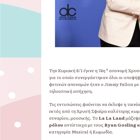
η
Την Κυριακή 8/1 έγινε η 74η
απονομή Χρυσώ
για το οποίο συνεργάστηκαν όλοι οι υποψή
φετινών απονομών ήταν ο Jimmy Fallon με
τηλεοπτική απήχηση.
Τις εντυπώσεις φαίνεται να έκλεψε η ταινία
εκτός από τη Χρυσή Σφαίρα καλύτερης κωμω
σεναρίου, μουσικής. Το
La La Land
μάζεψε
ρόλου
αντίστοιχα με τους
Ryan Gosling 
κατηγορία Musical ή Κωμωδία.