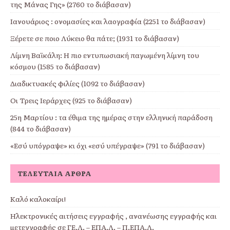
της Μάνας Γης» (2760 το διάβασαν)
Ιανουάριος : ονομασίες και λαογραφία (2251 το διάβασαν)
Ξέρετε σε ποιο Λύκειο θα πάτε; (1931 το διάβασαν)
Λίμνη Βαϊκάλη: Η πιο εντυπωσιακή παγωμένη λίμνη του
κόσμου (1585 το διάβασαν)
Διαδικτυακές φιλίες (1092 το διάβασαν)
Οι Τρεις Ιεράρχες (925 το διάβασαν)
25η Μαρτίου : τα έθιμα της ημέρας στην ελληνική παράδοση
(844 το διάβασαν)
«Εσύ υπόγραψε» κι όχι «εσύ υπέγραψε» (791 το διάβασαν)
ΤΕΛΕΥΤΑΊΑ ΆΡΘΡΑ
Καλό καλοκαίρι!
Ηλεκτρονικές αιτήσεις εγγραφής , ανανέωσης εγγραφής και
μετεγγραφής σε ΓΕ.Λ. – ΕΠΑ.Λ. – Π.ΕΠΑ.Λ.