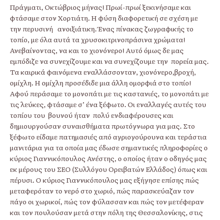
Πράγματι, Οκτώβριος μήνας! Πρωί-πρωί ξεκινήσαμε και
φτάσαμε στον Χορτιάτη. Η φύση διαφορετική σε σχέση με
την περυσινή ανοιξιάτικη. Ένας πίνακας ζωγραφικής το
τοπίο, με όλα αυτά τα χρυσοκιτρινοπράσινα χρώματα!
Ανεβαίνοντας, να και το χιονόνερο! Αυτό όμως δε μας
εμπόδιζε να συνεχίζουμε και να συνεχίζουμε την πορεία μας.
Τα καιρικά φαινόμενα εναλλάσσονταν, χιονόνερο,βροχή,
ομίχλη. Η ομίχλη προσέδιδε μια άλλη ομορφιά στο τοπίο!
Αφού περάσαμε το μονοπάτι με τις καστανιές, το μονοπάτι με
τις λεύκες, φτάσαμε σ’ ένα ξέφωτο. Οι εναλλαγές αυτές του
τοπίου του βουνού ήταν πολύ ενδιαφέρουσες και
δημιουργούσαν συναισθήματα πρωτόγνωρα για μας. Στο
ξέφωτο είδαμε πατημασιές από αγριογούρουνα και τεράστια
μανιτάρια για τα οποία μας έδωσε σημαντικές πληροφορίες ο
κύριος Γιαννικόπουλος Ανέστης, ο οποίος ήταν ο οδηγός μας
εκ μέρους του ΣΕΟ (Συλλόγου Ορειβατών Ελλάδος) όπως και
πέρυσι. Ο κύριος Γιαννικόπουλος μας εξήγησε επίσης πώς
μεταφερόταν το νερό στο χωριό, πώς παρασκεύαζαν τον
πάγο οι χωρικοί, πώς τον φύλασσαν και πώς τον μετέφεραν
και τον πουλούσαν μετά στην πόλη της Θεσσαλονίκης, στις