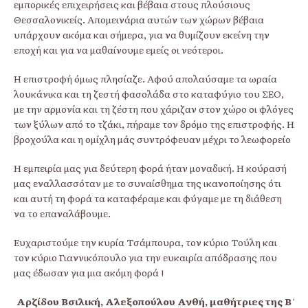
εμπορικές επιχειρήσεις και βέβαια στους πλούσιους
Θεσσαλονικείς. Απομεινάρια αυτών των χώρων βέβαια
υπάρχουν ακόμα και σήμερα, για να θυμίζουν εκείνη την
εποχή και για να μαθαίνουμε εμείς οι νεότεροι.
Η επιστροφή όμως πλησίαζε. Αφού απολαύσαμε τα ωραία
λουκάνικα και τη ζεστή φασολάδα στο καταφύγιο του ΣΕΟ,
με την αρμονία και τη ζέστη που χάριζαν στον χώρο οι φλόγες
των ξύλων από το τζάκι, πήραμε τον δρόμο της επιστροφής. Η
βροχούλα και η ομίχλη μάς συντρόφευαν μέχρι το λεωφορείο
Η εμπειρία μας για δεύτερη φορά ήταν μοναδική. Η κούρασή
μας εναλλασσόταν με το συναίσθημα της ικανοποίησης ότι
και αυτή τη φορά τα καταφέραμε και φύγαμε με τη διάθεση
να το επαναλάβουμε.
Ευχαριστούμε την κυρία Τσάμπουρα, τον κύριο Τούλη και
τον κύριο Γιαννικόπουλο για την ευκαιρία απόδρασης που
μας έδωσαν για μια ακόμη φορά !
Αρζίδου Βσιλική, Αλεξοπούλου Ανθή, μαθήτριες της Β΄